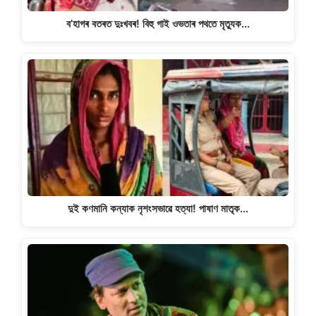
ব’হাগৰ বতৰত দুঃখবৰ! বিহু গাই ওভতাৰ পথতে মৃত্যুক…
দুই কণমানি কন্যাক নৃশংসভাৱে হত্যা! পাষাণ মাতৃক…