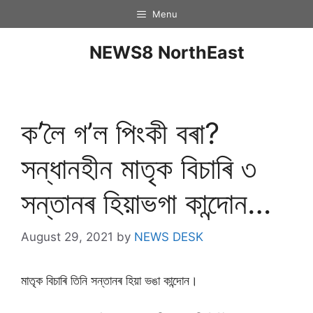
Menu
NEWS8 NorthEast
ক’লৈ গ’ল পিংকী বৰা?
সন্ধানহীন মাতৃক বিচাৰি ৩
সন্তানৰ হিয়াভগা কান্দোন…
August 29, 2021
by
NEWS DESK
মাতৃক বিচাৰি তিনি সন্তানৰ হিয়া ভঙা কান্দোন।