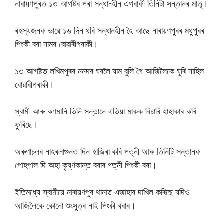
নাৰায়ণপুৰত ১৩ আগষ্টৰ পৰা সন্ধানহীন এগৰাকী তিনিটা সন্তানৰ মাতৃ।
ৰহস্যজনক ভাৱে ১৬ দিন ধৰি সন্ধানহীন হৈ আছে নাৰায়ণপুৰৰ মধুপুৰৰ
পিংকী বৰা নামৰ বোৱাৰীগৰাকী।
১৩ আগষ্টত লখিমপুৰৰ ননদৰ ঘৰলৈ যাম বুলি গৈ আজিলৈকে ঘূৰি নাহিল
বোৱাৰীগৰাকী।
স্বামী আৰু কণমানি তিনি সন্তানে এতিয়া মাকক বিচাৰি হাহাকাৰ কৰি
ফুৰিছে।
অৰুণাচলৰ নাহৰলাগুনত দিন হাজিৰা কৰি পত্নী আৰু তিনিটি সন্তানক
পোহপাল দি অহা কৃষ্ণকান্ত বৰাৰ পত্নী পিংকী বৰা।
ইতিমধ্যে স্বামীয়ে নাৰায়ণপুৰ থানাত এজাহাৰ দাখিল কৰিছে যদিও
আজিলৈকে কোনো শুংসুত্ৰ নাই পিংকী বৰাৰ।