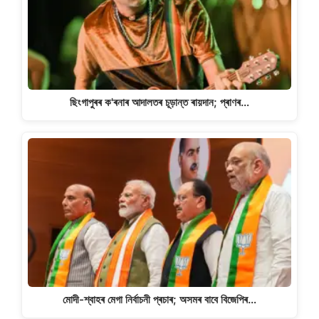
ছিংগাপুৰৰ ক'ৰনাৰ আদালতৰ চূড়ান্ত ৰায়দান; প্ৰাণৰ…
মোদী-শ্বাহৰ মেগা নিৰ্বাচনী প্ৰচাৰ; অসমৰ বাবে বিজেপিৰ…