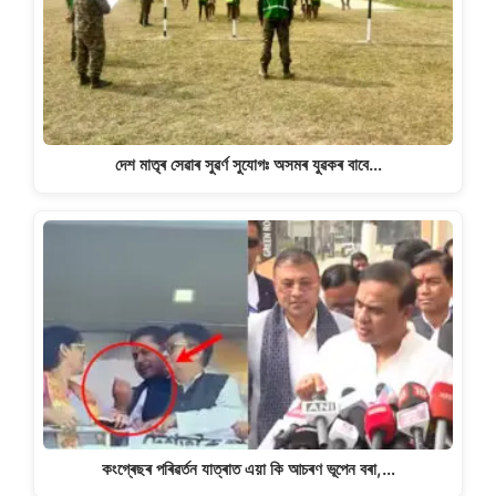
দেশ মাতৃৰ সেৱাৰ সুৱৰ্ণ সুযোগঃ অসমৰ যুৱকৰ বাবে…
কংগ্ৰেছৰ পৰিৱৰ্তন যাত্ৰাত এয়া কি আচৰণ ভূপেন বৰা,…