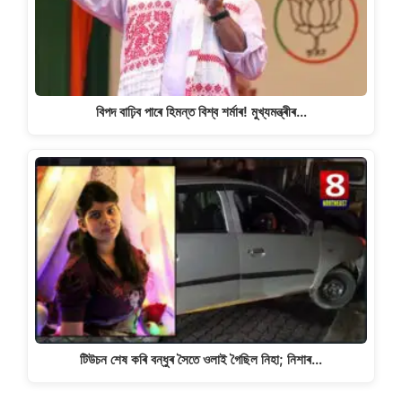
বিপদ বাঢ়িব পাৰে হিমন্ত বিশ্ব শৰ্মাৰ! মুখ্যমন্ত্ৰীৰ…
টিউচন শেষ কৰি বন্ধুৰ সৈতে ওলাই গৈছিল নিহা; নিশাৰ…