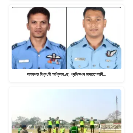
আকাশত বিধ্বংসী অগ্নিকাণ্ড; প্ৰশিক্ষণৰ মাজতে কাৰ্বি…