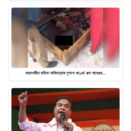
মহানগৰীত মহিলা অভিযন্তাৰ নৃশংস কাণ্ড! বক্স পালেঙৰ…