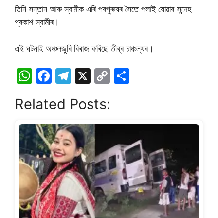
তিনি সন্তান আৰু স্বামীক এৰি পৰপুৰুষৰ সৈতে পলাই যোৱাৰ সন্দেহ
প্ৰকাশ স্বামীৰ।
এই ঘটনাই অঞ্চলজুৰি বিৰাজ কৰিছে তীব্ৰ চাঞ্চল্যৰ।
W
F
T
X
C
S
h
a
el
o
h
Related Posts:
at
c
e
p
ar
s
e
gr
y
e
A
b
a
Li
p
o
m
n
p
o
k
k