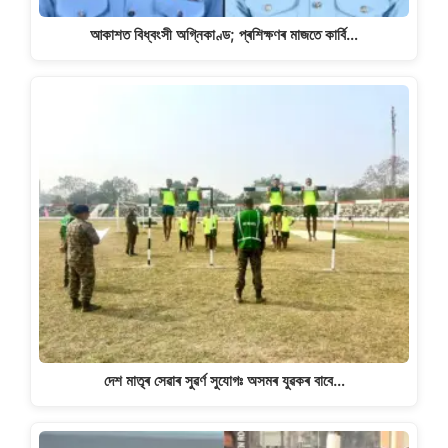
আকাশত বিধ্বংসী অগ্নিকাণ্ড; প্ৰশিক্ষণৰ মাজতে কাৰ্বি…
দেশ মাতৃৰ সেৱাৰ সুৱৰ্ণ সুযোগঃ অসমৰ যুৱকৰ বাবে…