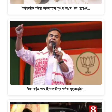
মহানগৰীত মহিলা অভিযন্তাৰ নৃশংস কাণ্ড! বক্স পালেঙৰ…
বিপদ বাঢ়িব পাৰে হিমন্ত বিশ্ব শৰ্মাৰ! মুখ্যমন্ত্ৰীৰ…