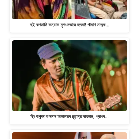
দুই কণমানি কন্যাক নৃশংসভাৱে হত্যা! পাষাণ মাতৃক…
ছিংগাপুৰৰ ক'ৰনাৰ আদালতৰ চূড়ান্ত ৰায়দান; প্ৰাণৰ…