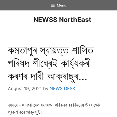
Menu
NEWS8 NorthEast
কমতাপুৰ স্বায়ত্ত শাসিত
পৰিষদ শীঘ্ৰেই কাৰ্য্যকৰী
কৰণৰ দাবী আক্ৰাছুৰ…
August 19, 2021
by
NEWS DESK
বুধবাৰে এক সংবাদমেল সম্বোধন কৰি চৰকাৰৰ বিৰুদ্ধে তীব্ৰ ক্ষোভ
প্ৰকাশ কৰে আক্ৰাছুই।