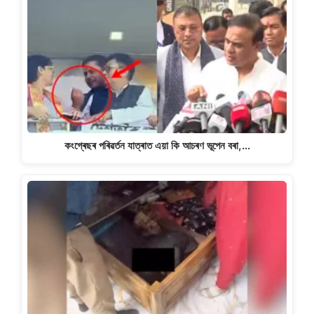
কংগ্ৰেছৰ পৰিৱৰ্তন যাত্ৰাত এয়া কি আচৰণ ভূপেন বৰা,…