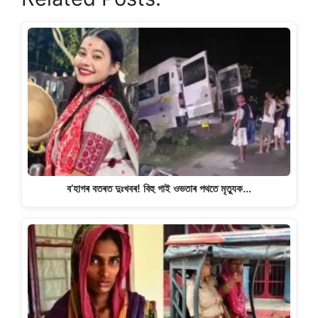
at
c
e
p
ar
s
e
gr
y
e
A
b
a
Li
p
o
m
n
p
o
k
k
ব’হাগৰ বতৰত দুঃখবৰ! বিহু গাই ওভতাৰ পথতে মৃত্যুক…