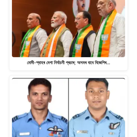
মোদী-শ্বাহৰ মেগা নিৰ্বাচনী প্ৰচাৰ; অসমৰ বাবে বিজেপিৰ…