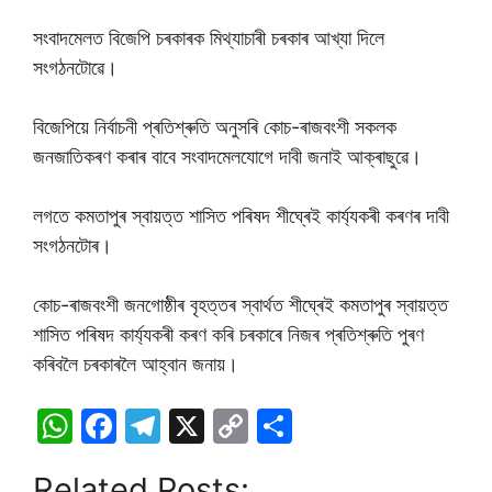
সংবাদমেলত বিজেপি চৰকাৰক মিথ্যাচাৰী চৰকাৰ আখ্যা দিলে
সংগঠনটোৱে।
বিজেপিয়ে নিৰ্বাচনী প্ৰতিশ্ৰুতি অনুসৰি কোচ-ৰাজবংশী সকলক
জনজাতিকৰণ কৰাৰ বাবে সংবাদমেলযোগে দাবী জনাই আক্ৰাছুৱে।
লগতে কমতাপুৰ স্বায়ত্ত শাসিত পৰিষদ শীঘ্ৰেই কাৰ্য্যকৰী কৰণৰ দাবী
সংগঠনটোৰ।
কোচ-ৰাজবংশী জনগোষ্ঠীৰ বৃহত্তৰ স্বাৰ্থত শীঘ্ৰেই কমতাপুৰ স্বায়ত্ত
শাসিত পৰিষদ কাৰ্য্যকৰী কৰণ কৰি চৰকাৰে নিজৰ প্ৰতিশ্ৰুতি পুৰণ
কৰিবলৈ চৰকাৰলৈ আহ্বান জনায়।
W
F
T
X
C
S
h
a
el
o
h
Related Posts: