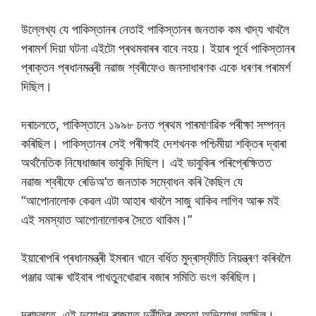
উল্লেখ্য যে পাকিস্তানৰ নেতাই পাকিস্তানৰ জনতাক কম খাদ্য খাবলৈ
পৰামৰ্শ দিয়া ঘটনা এইটো প্ৰথমবাৰৰ বাবে নহয়। ইয়াৰ পূৰ্বে পাকিস্তানৰ
প্ৰাক্তন প্ৰধানমন্ত্ৰী নৱাজ শ্বৰীফেও জনসাধাৰণক একে ধৰণৰ পৰামৰ্শ
দিছিল।
দৰাচলতে, পাকিস্তানে ১৯৯৮ চনত প্ৰথম পাৰমাণৱিক পৰীক্ষা সম্পন্ন
কৰিছিল। পাকিস্তানৰ সেই পৰীক্ষাই দেশখনক পশ্চিমীয়া শক্তিৰ দ্বাৰা
অৰ্থনৈতিক নিষেধাজ্ঞাৰ ভাবুকি দিছিল। এই ভাবুকিৰ পৰিপ্ৰেক্ষিতত
নৱাজ শ্বৰীফে ৰেডিঅ’ত জনতাক সম্বোধন কৰি কৈছিল যে
“আপোনালোক কেৱল এটা আহাৰ খাবলৈ সাজু থাকিব লাগিব আৰু মই
এই সমস্যাত আপোনালোকৰ সৈতে থাকিম।”
ইয়াৰোপৰি প্ৰধানমন্ত্ৰী ইমৰান খানে বৰ্ধিত মুদ্ৰাস্ফীতি নিয়ন্ত্ৰণ কৰিবলৈ
পঞ্জাৱ আৰু খাইবাৰ পাখতুনখোৱাৰ বজাৰ সমিতি ভংগ কৰিছিল।
দৰাচলতে, এই দুয়োখন ৰাজ্যত দুৰ্নীতিৰ বহুতো অভিযোগ আছিল।