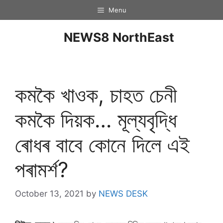
Menu
NEWS8 NorthEast
কমকৈ খাওক, চাহত চেনী
কমকৈ দিয়ক… মূল্যবৃদ্ধি
ৰােধৰ বাবে কােনে দিলে এই
পৰামৰ্শ?
October 13, 2021
by
NEWS DESK