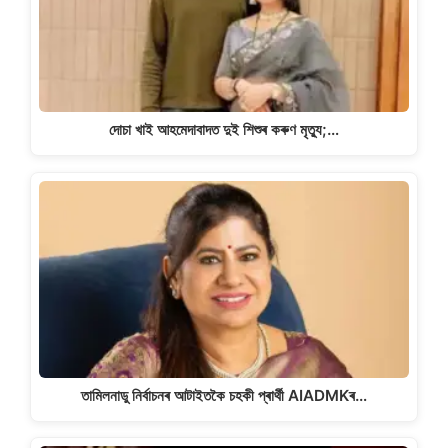
দোচা খাই আহমেদাবাদত দুই শিশুৰ কৰুণ মৃত্যু;…
তামিলনাডু নিৰ্বাচনৰ আটাইতকৈ চহকী প্ৰাৰ্থী AIADMKৰ…