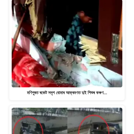
মণিপুৰত ৰকেট সদৃশ বোমাৰ আক্ৰমণত দুই শিশুৰ কৰুণ…