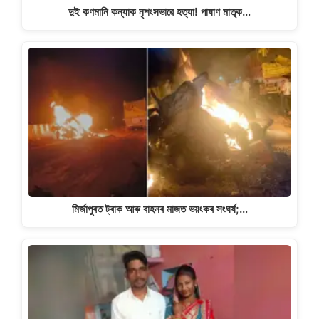
দুই কণমানি কন্যাক নৃশংসভাৱে হত্যা! পাষাণ মাতৃক…
মিৰ্জাপুৰত ট্ৰাক আৰু বাহনৰ মাজত ভয়ংকৰ সংঘৰ্ষ;…