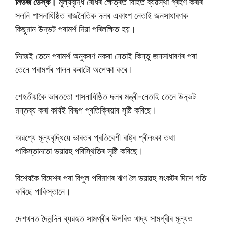
নিউজ ডেস্ক।
মূল্যবৃদ্ধি ৰােধৰ ক্ষেত্ৰত বিহিত ব্যৱস্থা গ্ৰহণ কৰাৰ
সলনি শাসনাধিষ্ঠিত ৰাজনৈতিক দলৰ একাংশ নেতাই জনসাধাৰণক
কিছুমান উদ্ভট পৰামৰ্শ দিয়া পৰিলক্ষিত হয়।
নিজেই তেনে পৰামৰ্শ অনুকৰণ নকৰা নেতাই কিন্তু জনসাধাৰণৰ পৰা
তেনে পৰামৰ্শৰ পালন কৰাটাে অপেক্ষা কৰে।
শেহতীয়াকৈ ভাৰততাে শাসনাধিষ্ঠিত দলৰ মন্ত্ৰী-নেতাই তেনে উদ্ভট
মন্তব্য কৰা কাৰ্যই বিৰূপ প্ৰতিক্ৰিয়াৰ সৃষ্টি কৰিছে।
অৱশ্যে মূল্যবৃদ্ধিয়ে ভাৰতৰ প্ৰতিবেশী ৰাষ্ট্ৰ শ্ৰীলংকা তথা
পাকিস্তানতাে ভয়াৱহ পৰিস্থিতিৰ সৃষ্টি কৰিছে।
বিশেষকৈ বিদেশৰ পৰা বিপুল পৰিমাণৰ ঋণ লৈ ভয়াৱহ সংকটৰ দিশে গতি
কৰিছে পাকিস্তানে।
দেশখনত দৈনন্দিন ব্যৱহৃত সামগ্ৰীৰ উপৰিও খাদ্য সামগ্ৰীৰ মূল্যও