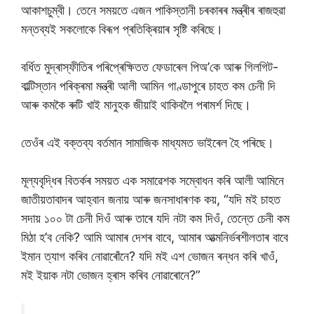
আকাশচুম্বী। তেনে সময়তে এজন পাকিস্তানী চৰকাৰৰ মন্ত্ৰীৰ ৰাজহুৱা
মন্তব্যই সকলোকে বিৰূপ প্ৰতিক্ৰিয়াৰ সৃষ্টি কৰিছে।
বৰ্ধিত মুদ্ৰাস্ফীতিৰ পৰিপ্ৰেক্ষিতত ফেডাৰেল পিঅ’কে আৰু গিলগিট-
বাল্টিস্তান পৰিক্ৰমা মন্ত্ৰী আলী আমিন গাণ্ডাপুৰে চাহত কম চেনী দি
আৰু কমকৈ ৰুটি খাই মানুহক জীয়াই থাকিবলৈ পৰামৰ্শ দিছে।
তেওঁৰ এই বক্তব্য বৰ্তমান সামাজিক মাধ্যমত ভাইৰেল হৈ পৰিছে।
মূল্যবৃদ্ধিৰ বিতৰ্কৰ সময়ত এক সমাৱেশক সম্বোধন কৰি আলী আমিনে
জাতীয়তাবাদৰ আহ্বান জনায় আৰু জনসাধাৰণক কয়, “যদি মই চাহত
সদায় ১০০ টা চেনী দিওঁ আৰু তাৰে যদি নটা কম দিওঁ, তেন্তে চেনী কম
মিঠা হ’ব নেকি? আমি আমাৰ দেশৰ বাবে, আমাৰ আত্মনিৰ্ভৰশীলতাৰ বাবে
ইমান ত্যাগ কৰিব নোৱাৰোঁনে? যদি মই এশ ভোজন ৰন্ধন কৰি খাওঁ,
মই ইয়াক নটা ভোজন হ্ৰাস কৰিব নোৱাৰোনে?”