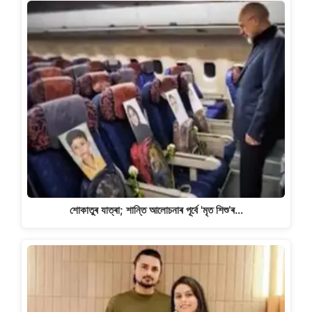
শোকাতুৰ যাত্ৰা; শান্তি আলোচনাৰ পূৰ্বে 'মৃত শিশু’ৰ…