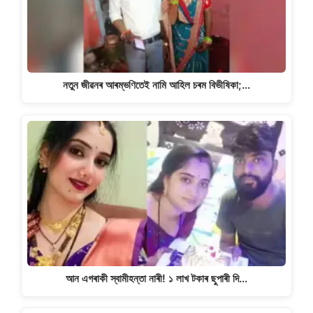
নতুন জীৱনৰ আৰম্ভণিতেই নামি আহিল চৰম বিভীষিকা;…
আন এগৰাকী স্বামীহন্তা নাৰী! ১ লাখ টকাৰ ছুপাৰী দি…