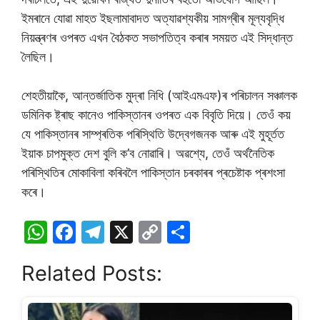
ইমৰানে যোৱা মাহত ইছলামাবাদত অত্যাৱশ্যকীয় সামগ্ৰীৰ মূল্যবৃদ্ধি
নিয়ন্ত্ৰণৰ ওপৰত এখন বৈঠকত সভাপতিত্ব কৰাৰ সময়ত এই সিদ্ধান্ত
লৈছিল।
শেহতীয়াকৈ, আন্তৰ্জাতিক মুদ্ৰা নিধি (আইএমএফ)ৰ পৰিচালন সঞ্চালক
ডমিনিক ষ্ট্ৰাছ কানেও পাকিস্তানৰ ওপৰত এক বিবৃতি দিয়ে। তেওঁ কয়
যে পাকিস্তানৰ সাম্প্ৰতিক পৰিস্থিতি উদ্বেগজনক আৰু এই মুহূৰ্তত
ইয়াক চাপমুক্ত দেশ বুলি ক’ব নোৱাৰি। অৱশ্যে, তেওঁ অৰ্থনৈতিক
পৰিস্থিতিৰ মোকাবিলা কৰিবলৈ পাকিস্তান চৰকাৰৰ প্ৰচেষ্টাক প্ৰশংসা
কৰে।
W
F
T
X
C
S
h
a
el
o
h
Related Posts:
at
c
e
p
ar
s
e
gr
y
e