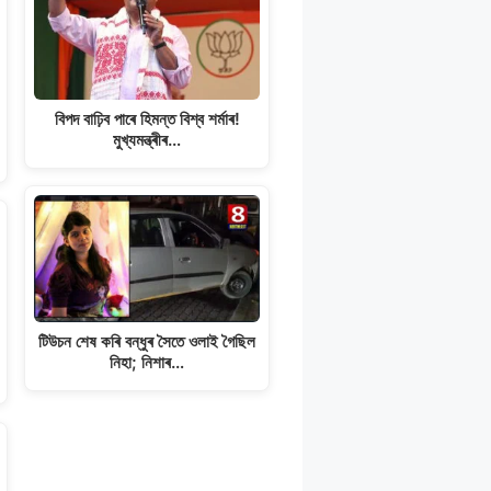
বিপদ বাঢ়িব পাৰে হিমন্ত বিশ্ব শৰ্মাৰ!
মুখ্যমন্ত্ৰীৰ…
টিউচন শেষ কৰি বন্ধুৰ সৈতে ওলাই গৈছিল
নিহা; নিশাৰ…