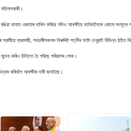
ে মহিলাগৰাকী।
য়ে ৰঙিয়া থানাত এজাহাৰ দাখিল কৰিছে যদিও আৰক্ষীয়ে বৰ্তমানলৈকে কোনো শুংসূত্
ৰ স্বামীয়ে ব্যৱসায়ী, পথচাৰীসকলক নিৰুদ্দিষ্ট পত্নীৰ ফটো দেখুৱাই বিভিন্ন ঠাইত ব
ি সন্দেহ কৰিও চিন্তিত হৈ পৰিছে পৰিয়ালৰ লোক।
 উদ্ধাৰ কৰিবলৈ আৰক্ষীক দাবী জনাইছে।