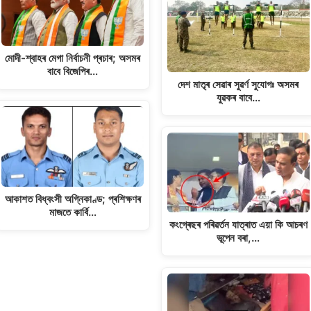
মোদী-শ্বাহৰ মেগা নিৰ্বাচনী প্ৰচাৰ; অসমৰ
বাবে বিজেপিৰ…
দেশ মাতৃৰ সেৱাৰ সুৱৰ্ণ সুযোগঃ অসমৰ
যুৱকৰ বাবে…
আকাশত বিধ্বংসী অগ্নিকাণ্ড; প্ৰশিক্ষণৰ
মাজতে কাৰ্বি…
কংগ্ৰেছৰ পৰিৱৰ্তন যাত্ৰাত এয়া কি আচৰণ
ভূপেন বৰা,…