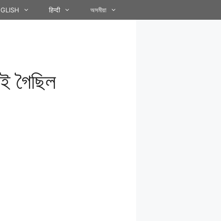
GLISH
हिन्दी
অসমীয়া
লাই গৈছিল