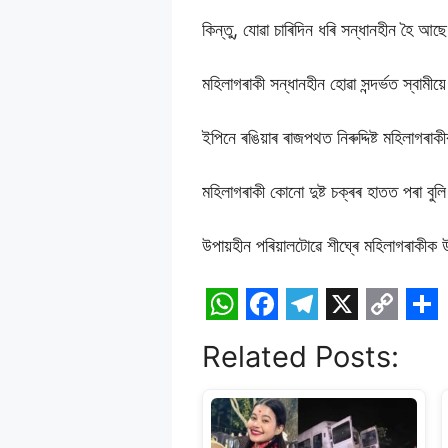
কিন্তু, যোৱা চাৰিদিন ধৰি সন্ধানহীন হৈ আছ
মহিলাগৰাকী সন্ধানহীন হোৱা সন্দৰ্ভত স্বামী
ইপিনে ৰঙিয়াৰ ৰাজপথত নিৰুদ্দিষ্ট মহিলাগৰাকী
মহিলাগৰাকী কোনো দুষ্ট চক্ৰৰ হাতত পৰা বুল
উপায়হীন পৰিয়ালটোৱে শীঘ্ৰে মহিলাগৰাকীক
W
F
T
X
C
S
Related Posts:
h
a
e
o
h
a
c
l
p
a
t
e
e
y
r