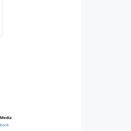
 Media
book