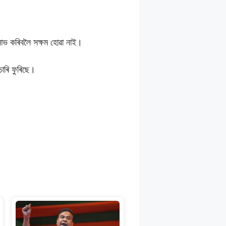
ৰ লাভ কৰিবলৈ সক্ষম হোৱা নাই।
িচাৰি ফুৰিছে।