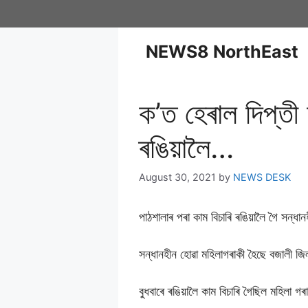
NEWS8 NorthEast
ক’ত হেৰাল দিপ্তী 
ৰঙিয়ালৈ…
August 30, 2021
by
NEWS DESK
পাঠশালাৰ পৰা কাম বিচাৰি ৰঙিয়ালৈ গৈ সন্ধ
সন্ধানহীন হোৱা মহিলাগৰাকী হৈছে বজালী জি
বুধবাৰে ৰঙিয়ালৈ কাম বিচাৰি গৈছিল মহিলা গ