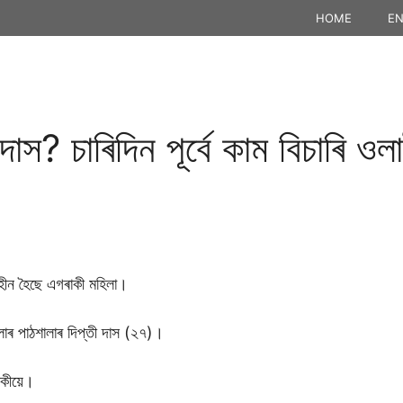
HOME
EN
দাস? চাৰিদিন পূৰ্বে কাম বিচাৰি ও
ানহীন হৈছে এগৰাকী মহিলা।
লাৰ পাঠশালাৰ দিপ্তী দাস (২৭)।
ৰাকীয়ে।