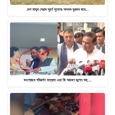
দেশ মাতৃৰ সেৱাৰ সুৱৰ্ণ সুযোগঃ অসমৰ যুৱকৰ বাবে…
কংগ্ৰেছৰ পৰিৱৰ্তন যাত্ৰাত এয়া কি আচৰণ ভূপেন বৰা,…