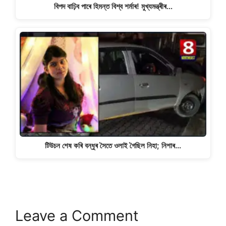
বিপদ বাঢ়িব পাৰে হিমন্ত বিশ্ব শৰ্মাৰ! মুখ্যমন্ত্ৰীৰ…
টিউচন শেষ কৰি বন্ধুৰ সৈতে ওলাই গৈছিল নিহা; নিশাৰ…
Leave a Comment