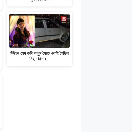
টিউচন শেষ কৰি বন্ধুৰ সৈতে ওলাই গৈছিল
নিহা; নিশাৰ…