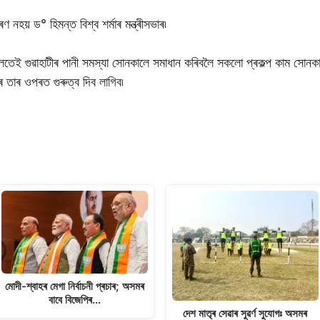
হয় ড° হিমন্ত বিশ্ব শৰ্মাৰ মন্ত্ৰীসভাৰ৷
াৰ্য কালতেই গুৱাহাটীৰ পানী সমস্যা সোনকালে সমাধান কৰিবলৈ সকলো প্ৰকল্প কাম 
 তাৰ ওপৰত গুৰুত্ব দিব লাগিব৷
মোদী-শ্বাহৰ মেগা নিৰ্বাচনী প্ৰচাৰ; অসমৰ
বাবে বিজেপিৰ…
দেশ মাতৃৰ সেৱাৰ সুৱৰ্ণ সুযোগঃ অসমৰ