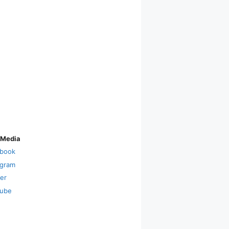
 Media
book
agram
ter
ube