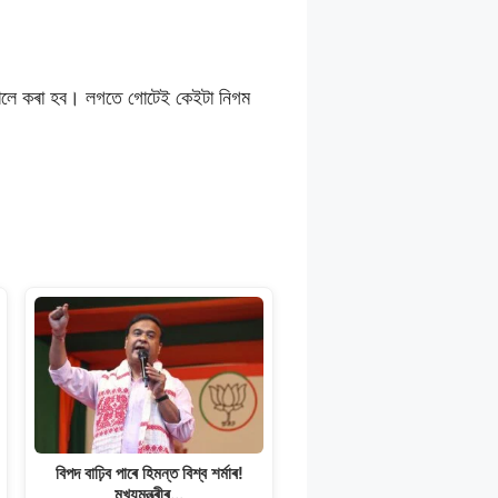
সোনকালে কৰা হব। লগতে গোটেই কেইটা নিগম
বিপদ বাঢ়িব পাৰে হিমন্ত বিশ্ব শৰ্মাৰ!
মুখ্যমন্ত্ৰীৰ…