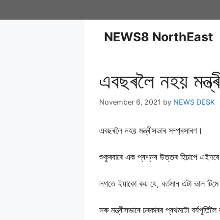
NEWS8 NorthEast
এবছৰলৈ নহয় মন্ত্ৰী
November 6, 2021
by
NEWS DESK
এবছৰলৈ নহয় মন্ত্ৰীসভাৰ সম্প্ৰসাৰণ।
শুকুৰবাৰে এক প্ৰশ্নৰ উত্তৰ হিচাপে এইদৰে ম
লগতে ইয়াকো কয় যে, বৰ্তমান এটা ভাল টি
সৰু মন্ত্ৰীসভাৰে চৰকাৰৰ প্ৰথমটো বৰ্ষপূৰ্তিলৈ