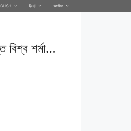
GLISH
हिन्दी
অসমীয়া
্ত বিশ্ব শৰ্মা…