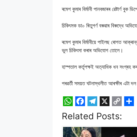
ৰমেশ কুমাৰ বিৰ্মানী পানবজাৰৰ ৱেষ্টাৰ্ণ বুক ড
চিকিৎসক ডা০ ৰিতুপৰ্ণ বৰুৱাৰ বিৰুদ্ধে অভ
ৰমেশ কুমাৰ বিৰ্মানীয়ে পাইলছ ৰোগত আক্ৰান্
ভুল চিকিৎসা কৰাৰ অভিযোগ তোলে।
হাস্পতাল কৰ্তৃপক্ষই অত্যাধিক ধন সংগ্ৰ
পৰৱৰ্তী সময়ত ঘটনাস্থলীত আৰক্ষীৰ এটা দল 
W
F
T
X
C
S
Related Posts:
h
a
e
o
h
a
c
l
p
a