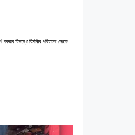
ৰুৱাৰ বিৰুদ্ধে বিৰ্মানীৰ পৰিয়ালৰ লোকে