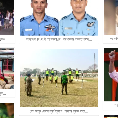
মহানগৰ
ত্যুক…
আকাশত বিধ্বংসী অগ্নিকাণ্ড; প্ৰশিক্ষণৰ মাজতে কাৰ্বি…
াতৃক…
বিপ
দেশ মাতৃৰ সেৱাৰ সুৱৰ্ণ সুযোগঃ অসমৰ যুৱকৰ বাবে…