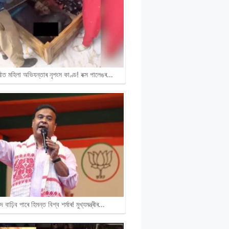
ীত মহিলা অভিযন্তাৰ নৃশংস কাণ্ড! বক্স পালেঙৰ…
দ বাঢ়িব পাৰে হিমন্ত বিশ্ব শৰ্মাৰ! মুখ্যমন্ত্ৰীৰ…