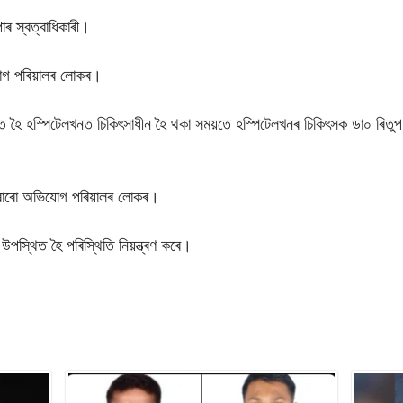
িপোৰ স্বত্বাধিকাৰী।
িযোগ পৰিয়ালৰ লোকৰ।
ত হৈ হস্পিটেলখনত চিকিৎসাধীন হৈ থকা সময়তে হস্পিটেলখনৰ চিকিৎসক ডা০ ৰিতুপৰ্ণ ব
হ কৰাৰো অভিযোগ পৰিয়ালৰ লোকৰ।
উপস্থিত হৈ পৰিস্থিতি নিয়ন্ত্ৰণ কৰে।