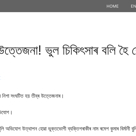
HOME
EN
্তেজনা! ভুল চিকিৎসাৰ বলি হৈ ৰোগ
K
ৰে নিশা সংঘটিত হয় তীব্ৰ উত্তেজনাৰ।
অভিযোগ।
বুলি অভিযোগ উত্থাপন হোৱা ভুক্তভোগী ব্যক্তিগৰাকীৰ নাম ৰমেশ কুমাৰ বিৰ্মানী ব