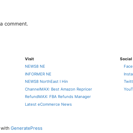
 a comment.
Visit
Social
NEWS8 NE
Face
INFORMER NE
Inst
NEWS8 NorthEast I Hin
Twit
ChannelMAX: Best Amazon Repricer
YouT
RefundMAX: FBA Refunds Manager
Latest eCommerce News
t with
GeneratePress