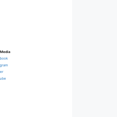
 Media
book
agram
ter
ube