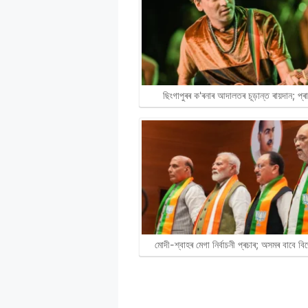
ছিংগাপুৰৰ ক'ৰনাৰ আদালতৰ চূড়ান্ত ৰায়দান; প্
মোদী-শ্বাহৰ মেগা নিৰ্বাচনী প্ৰচাৰ; অসমৰ বাবে 