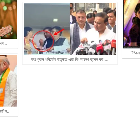
ৰাণৰ…
টিউচন
কংগ্ৰেছৰ পৰিৱৰ্তন যাত্ৰাত এয়া কি আচৰণ ভূপেন বৰা,…
বিজেপিৰ…