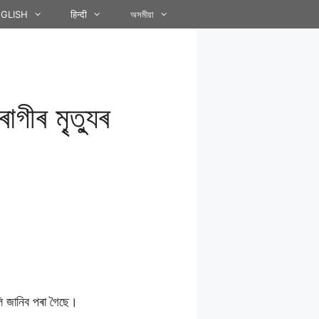
GLISH
हिन्दी
অসমীয়া
ীৰ মৃ্ত্যুৰ
ুলি জানিব পৰা গৈছে।