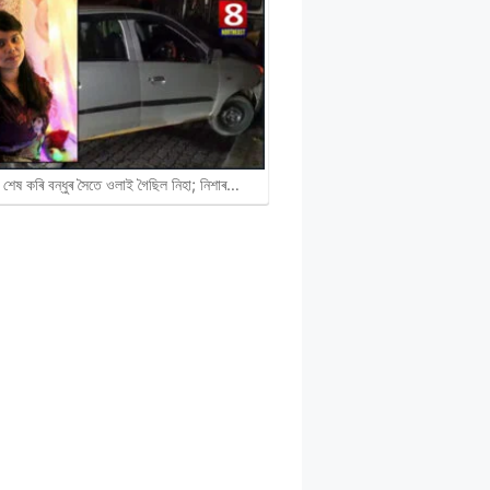
 শেষ কৰি বন্ধুৰ সৈতে ওলাই গৈছিল নিহা; নিশাৰ…