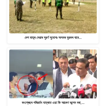
দেশ মাতৃৰ সেৱাৰ সুৱৰ্ণ সুযোগঃ অসমৰ যুৱকৰ বাবে…
কংগ্ৰেছৰ পৰিৱৰ্তন যাত্ৰাত এয়া কি আচৰণ ভূপেন বৰা,…