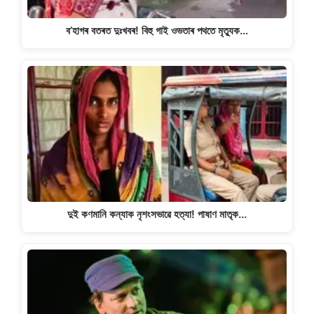
ব’হাগৰ বতৰত দুঃখবৰ! বিহু গাই ওভতাৰ পথতে মৃত্যুক…
দুই কণমানি কন্যাক নৃশংসভাৱে হত্যা! পাষাণ মাতৃক…