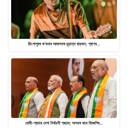
ছিংগাপুৰৰ ক'ৰনাৰ আদালতৰ চূড়ান্ত ৰায়দান; প্ৰাণৰ…
মোদী-শ্বাহৰ মেগা নিৰ্বাচনী প্ৰচাৰ; অসমৰ বাবে বিজেপিৰ…