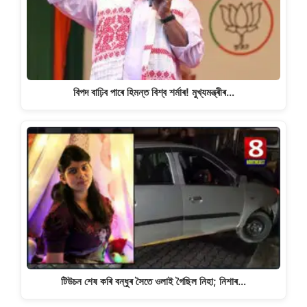
বিপদ বাঢ়িব পাৰে হিমন্ত বিশ্ব শৰ্মাৰ! মুখ্যমন্ত্ৰীৰ…
টিউচন শেষ কৰি বন্ধুৰ সৈতে ওলাই গৈছিল নিহা; নিশাৰ…