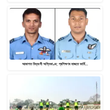
আকাশত বিধ্বংসী অগ্নিকাণ্ড; প্ৰশিক্ষণৰ মাজতে কাৰ্বি…