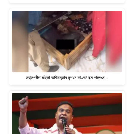
মহানগৰীত মহিলা অভিযন্তাৰ নৃশংস কাণ্ড! বক্স পালেঙৰ…