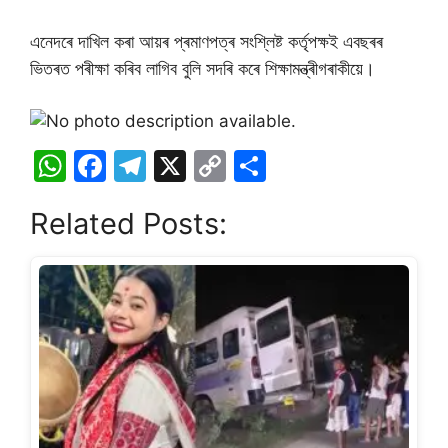
এনেদৰে দাখিল কৰা আয়ৰ প্ৰমাণপত্ৰ সংশ্লিষ্ট কৰ্তৃপক্ষই এবছৰৰ
ভিতৰত পৰীক্ষা কৰিব লাগিব বুলি সদৰি কৰে শিক্ষামন্ত্ৰীগৰাকীয়ে।
W
F
T
X
C
S
h
a
el
o
h
Related Posts:
at
c
e
p
ar
s
e
gr
y
e
A
b
a
Li
p
o
m
n
p
o
k
k