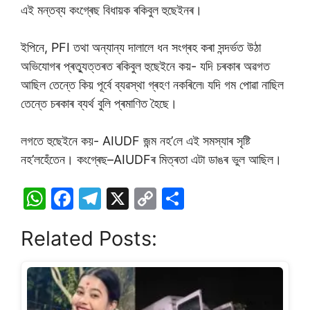
এই মন্তব্য কংগ্ৰেছ বিধায়ক ৰকিবুল হুছেইনৰ।
ইপিনে, PFI তথা অন্যান্য দালালে ধন সংগ্ৰহ কৰা সন্দৰ্ভত উঠা
অভিযোগৰ প্ৰত্যুত্তৰত ৰকিবুল হুছেইনে কয়- যদি চৰকাৰ অৱগত
আছিল তেন্তে কিয় পূৰ্বে ব্যৱস্থা গ্ৰহণ নকৰিলে৷ যদি গম পোৱা নাছিল
তেন্তে চৰকাৰ ব্যৰ্থ বুলি প্ৰমাণিত হৈছে।
লগতে হুছেইনে কয়- AIUDF জন্ম নহ’লে এই সমস্যাৰ সৃষ্টি
নহ’লহেঁতেন। কংগ্ৰেছ–AIUDFৰ মিত্ৰতা এটা ডাঙৰ ভুল আছিল।
W
F
T
X
C
S
h
a
el
o
h
Related Posts:
at
c
e
p
ar
s
e
gr
y
e
A
b
a
Li
p
o
m
n