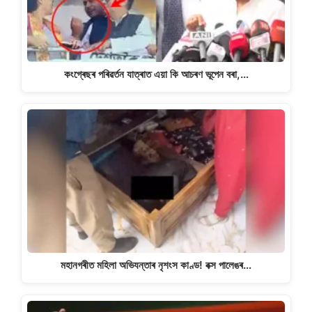
কংগ্ৰেছৰ পৰিৱৰ্তন যাত্ৰাত এয়া কি আচৰণ ভূপেন বৰা,…
মহানগৰীত মহিলা অভিযন্তাৰ নৃশংস কাণ্ড! বক্স পালেঙৰ…