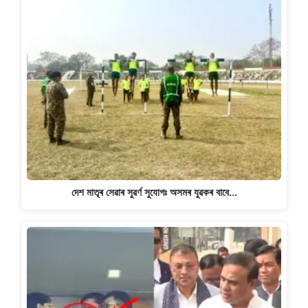
দেশ মাতৃৰ সেৱাৰ সুৱৰ্ণ সুযোগঃ অসমৰ যুৱকৰ বাবে…