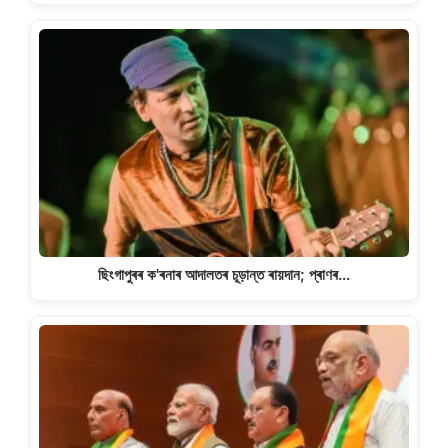
ছিংগাপুৰৰ ক'ৰনাৰ আদালতৰ চূড়ান্ত ৰায়দান; প্ৰাণৰ…