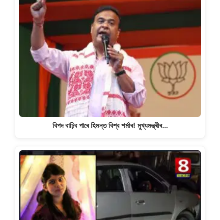
বিপদ বাঢ়িব পাৰে হিমন্ত বিশ্ব শৰ্মাৰ! মুখ্যমন্ত্ৰীৰ…