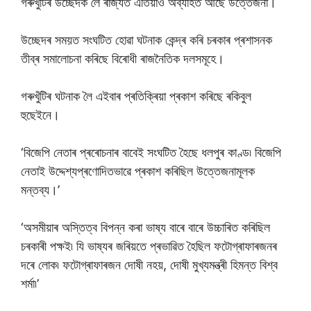
গৰুখুঁটিৰ উচ্ছেদক লৈ ৰাজ্যত এতিয়াও অব্যাহত আছে উত্তেজনা।
উচ্ছেদৰ সময়ত সংঘটিত হোৱা ঘটনাক কেন্দ্ৰ কৰি চৰকাৰ প্ৰশাসনক
তীব্ৰ সমালোচনা কৰিছে বিৰোধী ৰাজনৈতিক দলসমূহে।
গৰুখুঁটিৰ ঘটনাক লৈ এইবাৰ প্ৰতিক্ৰিয়া প্ৰকাশ কৰিছে ৰকিবুল
হুছেইনে।
‘বিজেপি নেতাৰ প্ৰৰোচনাৰ বাবেই সংঘটিত হৈছে ধলপুৰ কাণ্ড৷ বিজেপি
নেতাই উদ্দেশ্যপ্ৰণোদিতভাৱে প্ৰকাশ কৰিছিল উত্তেজনামূলক
মন্তব্য।’
‘অসমীয়াৰ অস্তিত্ব বিপন্ন কৰা ভাষ্য বাৰে বাৰে উচ্চাৰিত কৰিছিল
চৰকাৰী পক্ষই৷ যি ভাষ্যৰ জৰিয়তে প্ৰভাৱিত হৈছিল ফটোগ্ৰাফাৰজনৰ
দৰে লোক৷ ফটোগ্ৰাফাৰজন দোষী নহয়, দোষী মুখ্যমন্ত্ৰী হিমন্ত বিশ্ব
শৰ্মা৷’