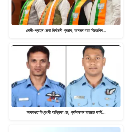
মোদী-শ্বাহৰ মেগা নিৰ্বাচনী প্ৰচাৰ; অসমৰ বাবে বিজেপিৰ…
আকাশত বিধ্বংসী অগ্নিকাণ্ড; প্ৰশিক্ষণৰ মাজতে কাৰ্বি…