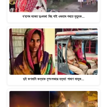
ব’হাগৰ বতৰত দুঃখবৰ! বিহু গাই ওভতাৰ পথতে মৃত্যুক…
দুই কণমানি কন্যাক নৃশংসভাৱে হত্যা! পাষাণ মাতৃক…