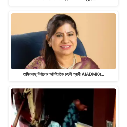
তামিলনাডু নিৰ্বাচনৰ আটাইতকৈ চহকী প্ৰাৰ্থী AIADMKৰ…