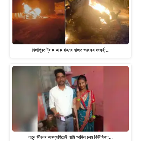
মিৰ্জাপুৰত ট্ৰাক আৰু বাহনৰ মাজত ভয়ংকৰ সংঘৰ্ষ;…
নতুন জীৱনৰ আৰম্ভণিতেই নামি আহিল চৰম বিভীষিকা;…