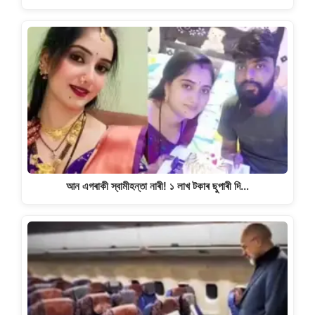
আন এগৰাকী স্বামীহন্তা নাৰী! ১ লাখ টকাৰ ছুপাৰী দি…