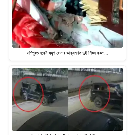
মণিপুৰত ৰকেট সদৃশ বোমাৰ আক্ৰমণত দুই শিশুৰ কৰুণ…