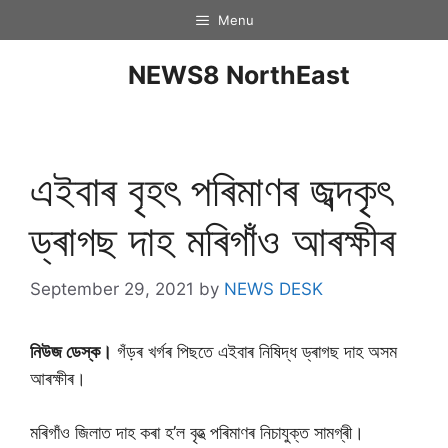
Menu
NEWS8 NorthEast
এইবাৰ বৃহৎ পৰিমাণৰ জব্দকৃৎ
ড্ৰাগছ দাহ মৰিগাঁও আৰক্ষীৰ
September 29, 2021
by
NEWS DESK
নিউজ ডেস্ক।
গঁড়ৰ খৰ্গৰ পিছতে এইবাৰ নিষিদ্ধ ড্ৰাগছ দাহ অসম
আৰক্ষীৰ।
মৰিগাঁও জিলাত দাহ কৰা হ’ল বৃহত্‍ পৰিমাণৰ নিচাযুক্ত সামগ্ৰী।