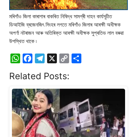
মৰিগাঁও জিলা কাৰাগাৰ বাকৰিত নিষিদ্ধ সামগ্ৰী দাহন কাৰ্যসূচীত
ডিআইজি ব্ৰজেনজিৎ সিংহৰ লগতে মৰিগাঁও জিলাৰ আৰক্ষী অধীক্ষক
অপৰ্ণা নটৰাজন আৰু অতিৰিক্ত আৰক্ষী অধীক্ষক সুপ্ৰতিভ লাল বৰুৱা
উপস্থিত থাকে ৷
W
F
T
X
C
S
h
a
el
o
h
Related Posts:
at
c
e
p
ar
s
e
gr
y
e
A
b
a
Li
p
o
m
n
p
o
k
k