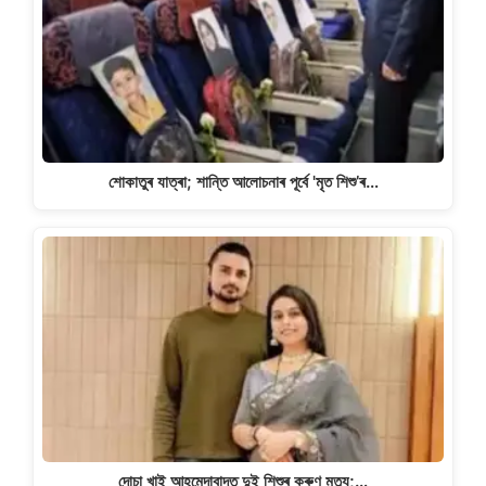
শোকাতুৰ যাত্ৰা; শান্তি আলোচনাৰ পূৰ্বে 'মৃত শিশু’ৰ…
দোচা খাই আহমেদাবাদত দুই শিশুৰ কৰুণ মৃত্যু;…