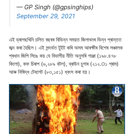
— GP Singh (@gpsinghips)
September 29, 2021
এই ড্ৰাগছখিনি চলিত বছৰৰ বিভিন্ন সময়ত জিলাখনৰ ভিন্ন প্ৰান্তত
জব্দ কৰা হৈছিল। এই সন্দৰ্ভত টুইট কৰি অসম আৰক্ষীৰ বিশেষ সঞ্চালক
প্ৰধান জিপি সিঙে কয় যে বিভাগীয় নীতি অনুসৰি গাঞ্জা (১৯৮.৪৭৮
কিলাে), কফ চিৰাপ (৬,২৮৯ বটল), ব্ৰাউন চুগাৰ (২১২.੦১ গ্ৰাম)
আৰু নিষিদ্ধ টেবলেট (৮৩,১৫১) ধ্বংস কৰা হয়।