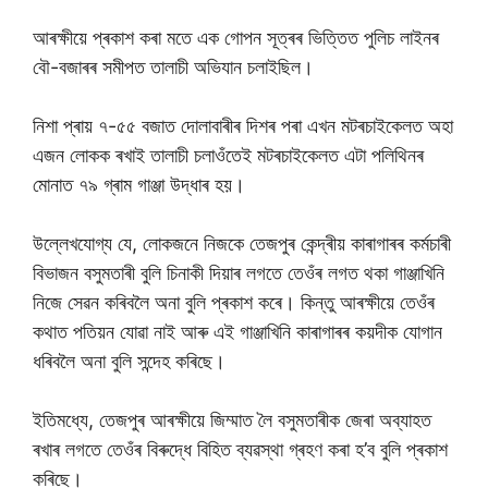
আৰক্ষীয়ে প্ৰকাশ কৰা মতে এক গোপন সূত্ৰৰ ভিত্তিত পুলিচ লাইনৰ
বৌ-বজাৰৰ সমীপত তালাচী অভিযান চলাইছিল।
নিশা প্ৰায় ৭-৫৫ বজাত দোলাবাৰীৰ দিশৰ পৰা এখন মটৰচাইকেলত অহা
এজন লোকক ৰখাই তালাচী চলাওঁতেই মটৰচাইকেলত এটা পলিথিনৰ
মোনাত ৭৯ গ্ৰাম গাঞ্জা উদ্ধাৰ হয়।
উল্লেখযোগ্য যে, লোকজনে নিজকে তেজপুৰ কেন্দ্ৰীয় কাৰাগাৰৰ কৰ্মচাৰী
বিভাজন বসুমতাৰী বুলি চিনাকী দিয়াৰ লগতে তেওঁৰ লগত থকা গাঞ্জাখিনি
নিজে সেৱন কৰিবলৈ অনা বুলি প্ৰকাশ কৰে। কিন্তু আৰক্ষীয়ে তেওঁৰ
কথাত পতিয়ন যোৱা নাই আৰু এই গাঞ্জাখিনি কাৰাগাৰৰ কয়দীক যোগান
ধৰিবলৈ অনা বুলি সন্দেহ কৰিছে।
ইতিমধ্যে, তেজপুৰ আৰক্ষীয়ে জিম্মাত লৈ বসুমতাৰীক জেৰা অব্যাহত
ৰখাৰ লগতে তেওঁৰ বিৰুদ্ধে বিহিত ব্যৱস্থা গ্ৰহণ কৰা হ’ব বুলি প্ৰকাশ
কৰিছে।