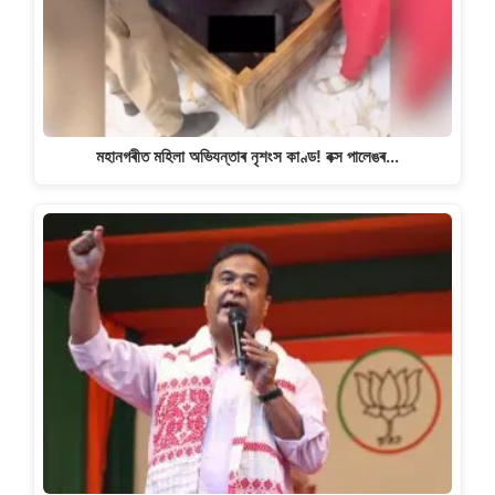
মহানগৰীত মহিলা অভিযন্তাৰ নৃশংস কাণ্ড! বক্স পালেঙৰ…