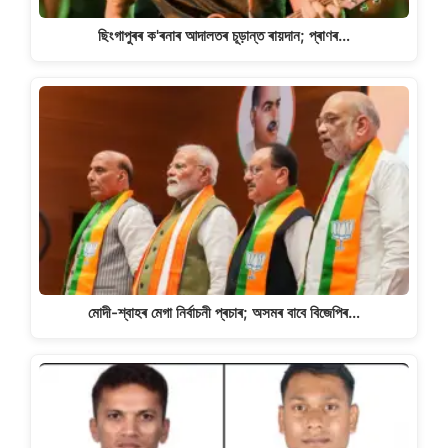
ছিংগাপুৰৰ ক'ৰনাৰ আদালতৰ চূড়ান্ত ৰায়দান; প্ৰাণৰ…
মোদী-শ্বাহৰ মেগা নিৰ্বাচনী প্ৰচাৰ; অসমৰ বাবে বিজেপিৰ…