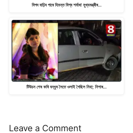
বিপদ বাঢ়িব পাৰে হিমন্ত বিশ্ব শৰ্মাৰ! মুখ্যমন্ত্ৰীৰ…
টিউচন শেষ কৰি বন্ধুৰ সৈতে ওলাই গৈছিল নিহা; নিশাৰ…
Leave a Comment