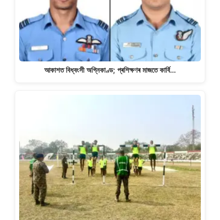
আকাশত বিধ্বংসী অগ্নিকাণ্ড; প্ৰশিক্ষণৰ মাজতে কাৰ্বি…