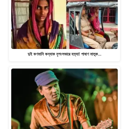
দুই কণমানি কন্যাক নৃশংসভাৱে হত্যা! পাষাণ মাতৃক…