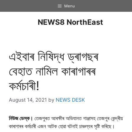
Menu
NEWS8 NorthEast
এইবাৰ নিষিদ্ধ ড্ৰাগছৰ
বেহাত নামিল কাৰাগাৰৰ
কৰ্মচাৰী!
August 14, 2021
by
NEWS DESK
নিউজ ডেস্ক।
তেজপুৰত আৰক্ষীৰ অভিযানত গাঞ্জাসহ তেজপুৰ কেন্দ্ৰীয়
কাৰাগাৰৰ কৰ্মচাৰী এজন আটক হোৱা ঘটনাই চাঞ্চল্যৰ সৃষ্টি কৰিছে।