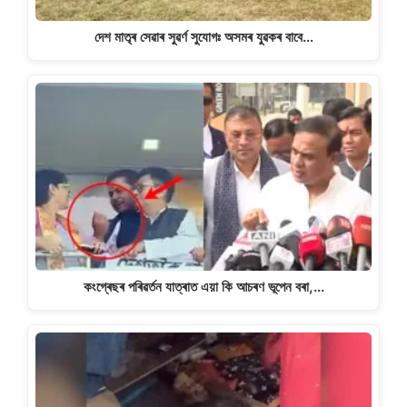
দেশ মাতৃৰ সেৱাৰ সুৱৰ্ণ সুযোগঃ অসমৰ যুৱকৰ বাবে…
কংগ্ৰেছৰ পৰিৱৰ্তন যাত্ৰাত এয়া কি আচৰণ ভূপেন বৰা,…