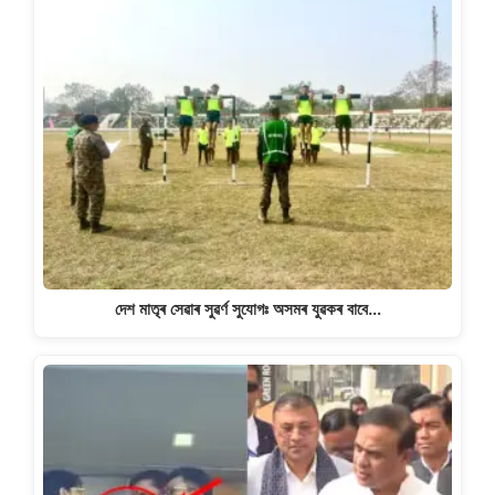
দেশ মাতৃৰ সেৱাৰ সুৱৰ্ণ সুযোগঃ অসমৰ যুৱকৰ বাবে…