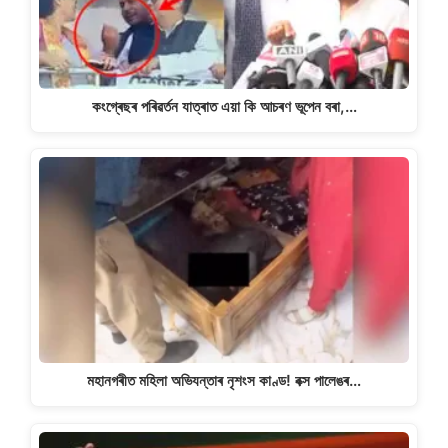
কংগ্ৰেছৰ পৰিৱৰ্তন যাত্ৰাত এয়া কি আচৰণ ভূপেন বৰা,…
মহানগৰীত মহিলা অভিযন্তাৰ নৃশংস কাণ্ড! বক্স পালেঙৰ…