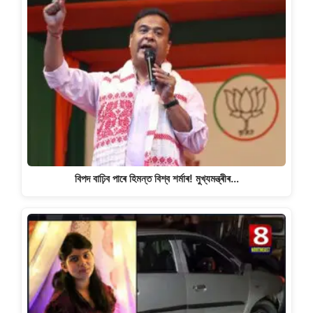
বিপদ বাঢ়িব পাৰে হিমন্ত বিশ্ব শৰ্মাৰ! মুখ্যমন্ত্ৰীৰ…