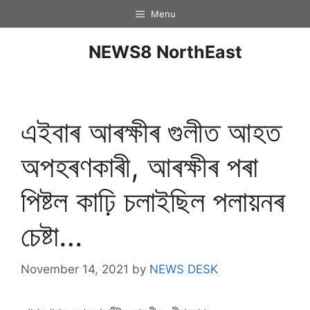
Menu
NEWS8 NorthEast
এইবাৰ আৰক্ষীৰ গুলীত আহত
অপহৰণকাৰী, আৰক্ষীৰ পৰা
পিষ্টল কাঢ়ি চলাইছিল পলায়নৰ
চেষ্টা…
November 14, 2021
by
NEWS DESK