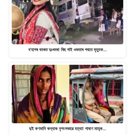
p
o
k
k
ব’হাগৰ বতৰত দুঃখবৰ! বিহু গাই ওভতাৰ পথতে মৃত্যুক…
দুই কণমানি কন্যাক নৃশংসভাৱে হত্যা! পাষাণ মাতৃক…