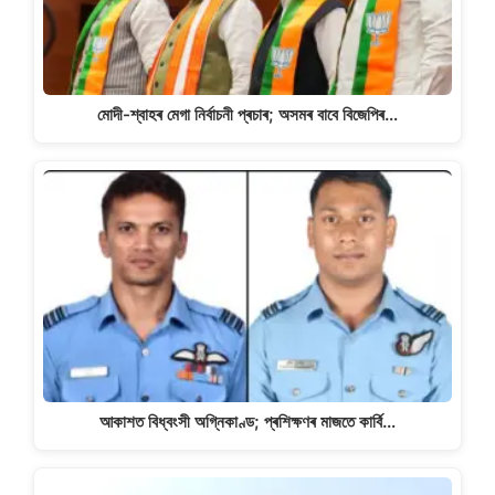
মোদী-শ্বাহৰ মেগা নিৰ্বাচনী প্ৰচাৰ; অসমৰ বাবে বিজেপিৰ…
আকাশত বিধ্বংসী অগ্নিকাণ্ড; প্ৰশিক্ষণৰ মাজতে কাৰ্বি…