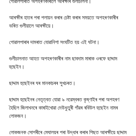
গোৱালপাৰাত অপহৰণকাৰীলৈ আৰক্ষীৰ গুলীচালনা।
আৰক্ষীৰ হাতৰ পৰা পলায়ন কৰাৰ চেষ্টা কৰাৰ সময়তে অপহৰণকাৰীৰ
ভৰিত গুলীয়ালে আৰক্ষীয়ে।
গোৱালপাৰাৰ দামৰাত যোৱানিশা সংঘটিত হয় এই ঘটনা।
গুলীচালনাত আহত অপহৰণকাৰীৰ নাম ছাবদাম মাৰাক ওৰফে ছাদ্দাম
হুছেইন।
ছাদ্দাম হুছেইনৰ ঘৰ মানকাচৰৰ সুখচৰত।
ছাদ্দাম হুছেইনৰ নেতৃত্বত যোৱা ৯ নৱেম্বৰত কৃষ্ণাইৰ পৰা অপহৰণ
হৈছিল জিলাখনৰে কাৰাইখোৱা দেউধুতুৰী গাঁৱৰ ৰবিউল হুছেইন নামৰ
লোকজন।
লোকজনক সোশৰীৰে মেঘালয়ৰ পৰা উদ্ধাৰ কৰাৰ পিছত আৰক্ষীয়ে ছাদ্দাম