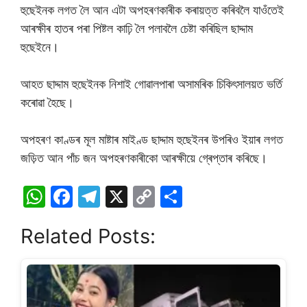
হুছেইনক লগত লৈ আন এটা অপহৰণকাৰীক কৰায়ত্ত কৰিবলৈ যাওঁতেই
আৰক্ষীৰ হাতৰ পৰা পিষ্টল কাঢ়ি লৈ পলাবলৈ চেষ্টা কৰিছিল ছাদ্দাম
হুছেইনে।
আহত ছাদ্দাম হুছেইনক নিশাই গোৱালপাৰা অসামৰিক চিকিৎসালয়ত ভৰ্তি
কৰোৱা হৈছে।
অপহৰণ কাণ্ডৰ মূল মাষ্টাৰ মাইণ্ড ছাদ্দাম হুছেইনৰ উপৰিও ইয়াৰ লগত
জড়িত আন পাঁচ জন অপহৰণকাৰীকো আৰক্ষীয়ে গ্ৰেপ্তাৰ কৰিছে।
W
F
T
X
C
S
h
a
el
o
h
Related Posts:
at
c
e
p
ar
s
e
gr
y
e
A
b
a
Li
p
o
m
n