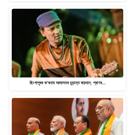
ছিংগাপুৰৰ ক'ৰনাৰ আদালতৰ চূড়ান্ত ৰায়দান; প্ৰাণৰ…