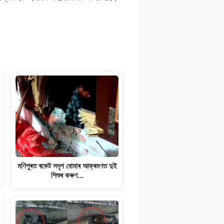
মণিপুৰত ৰকেট সদৃশ বোমাৰ আক্ৰমণত দুই
শিশুৰ কৰুণ…