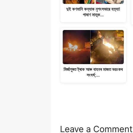
দুই কণমানি কন্যাক নৃশংসভাৱে হত্যা!
পাষাণ মাতৃক…
মিৰ্জাপুৰত ট্ৰাক আৰু বাহনৰ মাজত ভয়ংকৰ
সংঘৰ্ষ;…
Leave a Comment