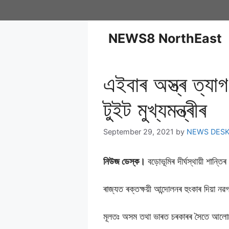
NEWS8 NorthEast
এইবাৰ অস্ত্ৰ ত্য
টুইট মুখ্যমন্ত্ৰীৰ
September 29, 2021
by
NEWS DES
নিউজ ডেস্ক।
বড়ােভূমিৰ দীৰ্ঘস্থায়ী শান্
ৰাজ্যত ৰক্তক্ষয়ী আন্দােলনৰ হুংকাৰ দিয়া 
মূলতঃ অসম তথা ভাৰত চৰকাৰৰ সৈতে আলােচন