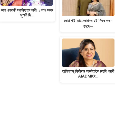
আন এগৰাকী স্বামীহন্তা নাৰী! ১ লাখ টকাৰ
ছুপাৰী দি…
দোচা খাই আহমেদাবাদত দুই শিশুৰ কৰুণ
মৃত্যু;…
তামিলনাডু নিৰ্বাচনৰ আটাইতকৈ চহকী প্ৰাৰ্থী
AIADMKৰ…