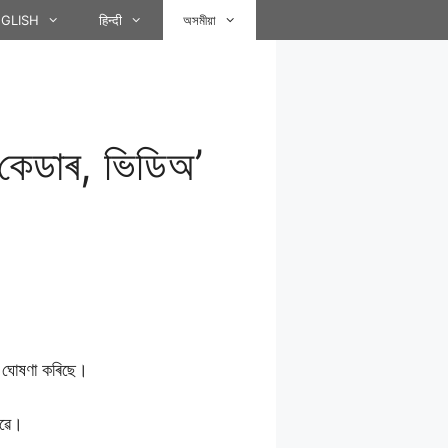
GLISH
हिन्दी
অসমীয়া
 কেডাৰ, ভিডিঅ’
ৰ ঘােষণা কৰিছে।
েৱে।