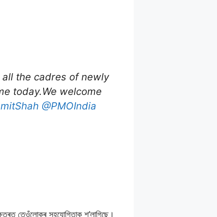
 all the cadres of newly
home today.We welcome
mitShah
⁩ ⁦
@PMOIndia
্ষেত্ৰত তেওঁলােকৰ সহযােগিতাক শ’লাগিছে।