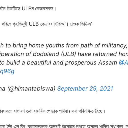
বলে ৰলৈ উভতিছে ULBৰ কেডাৰসকল।
 টুইট কৰিলে গৃহাভিমুখী ULB কেডাৰৰ ভিডিঅ’। চাওক ভিডিঅ’
h to bring home youths from path of militancy,
iberation of Bodoland (ULB) have returned 
 to build a beautiful and prosperous Assam ⁦
@A
Mq96g
ma (@himantabiswa)
September 29, 2021
াৰসকলে সাধাৰণ তথা সামৰিক পােছাক পৰিধান কৰা পৰিলক্ষিত হৈছে।
ত্যাগ কৰা ইউ এল বিৰ কেডাৰসকলক আদৰণী জনােৱাৰ লগতে অসমত শান্তি স্থাপনৰ ক