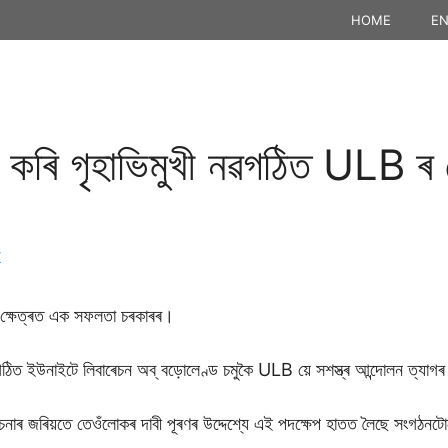
HOME
EN
াগ কৰি গৃহাভিমুখী নৱগঠিত ULB ৰ
K
তিৰ ক্ষেত্ৰত এক সফলতা চৰকাৰৰ।
নৱগঠিত ইউনাইটে লিবাৰেচন অব্ বড়ােলেণ্ড চমুকৈ ULB য়ে সশস্ত্ৰ আন্দােলন ত্যাগ
াৰ জৰিয়তে তেওঁলােকৰ দাবী পূৰণৰ উদ্দেশ্যে এই পদক্ষেপ হাতত লৈছে সংগঠনটা