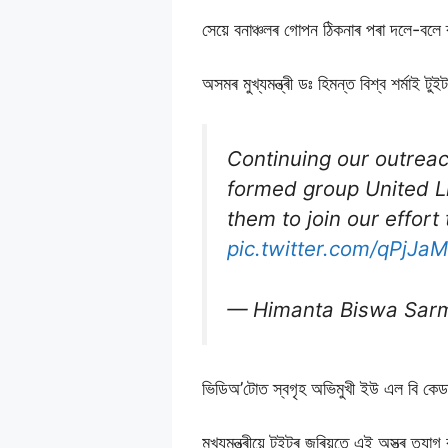
সেয়ে বনাঞ্চলৰ গােপন ঠিকনাৰ পৰা দলে-
অসমৰ মুখ্যমন্ত্ৰী ডঃ হিমন্ত বিশ্ব শৰ্মাই
Continuing our outreac
formed group United L
them to join our effort
pic.twitter.com/qPjJa
— Himanta Biswa Sar
ভিডিঅ’টােত স্বগৃহ অভিমুখী ইউ এল বি কেড
মুখ্যমন্ত্ৰীয়ে টুইটৰ জৰিয়তে এই অস্ত্ৰ 