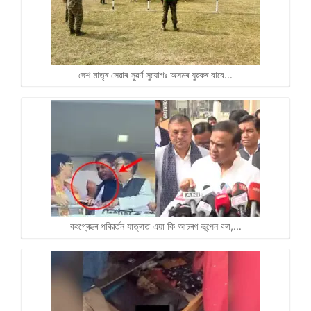
দেশ মাতৃৰ সেৱাৰ সুৱৰ্ণ সুযোগঃ অসমৰ যুৱকৰ বাবে…
কংগ্ৰেছৰ পৰিৱৰ্তন যাত্ৰাত এয়া কি আচৰণ ভূপেন বৰা,…