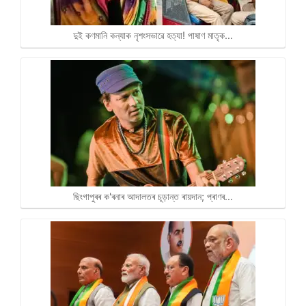
দুই কণমানি কন্যাক নৃশংসভাৱে হত্যা! পাষাণ মাতৃক…
ছিংগাপুৰৰ ক'ৰনাৰ আদালতৰ চূড়ান্ত ৰায়দান; প্ৰাণৰ…