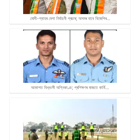
মোদী-শ্বাহৰ মেগা নিৰ্বাচনী প্ৰচাৰ; অসমৰ বাবে বিজেপিৰ…
আকাশত বিধ্বংসী অগ্নিকাণ্ড; প্ৰশিক্ষণৰ মাজতে কাৰ্বি…