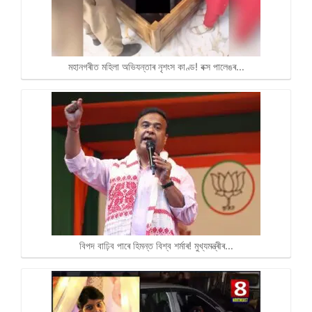
মহানগৰীত মহিলা অভিযন্তাৰ নৃশংস কাণ্ড! বক্স পালেঙৰ…
বিপদ বাঢ়িব পাৰে হিমন্ত বিশ্ব শৰ্মাৰ! মুখ্যমন্ত্ৰীৰ…