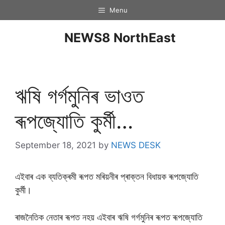
Menu
NEWS8 NorthEast
ঋষি গৰ্গমুনিৰ ভাওত
ৰূপজ্যোতি কুৰ্মী…
September 18, 2021
by
NEWS DESK
এইবাৰ এক ব্যতিক্ৰমী ৰূপত মৰিয়নীৰ প্ৰাক্তন বিধায়ক ৰূপজ্যোতি
কুৰ্মী।
ৰাজনৈতিক নেতাৰ ৰূপত নহয় এইবাৰ ঋষি গৰ্গমুনিৰ ৰূপত ৰূপজ্যোতি