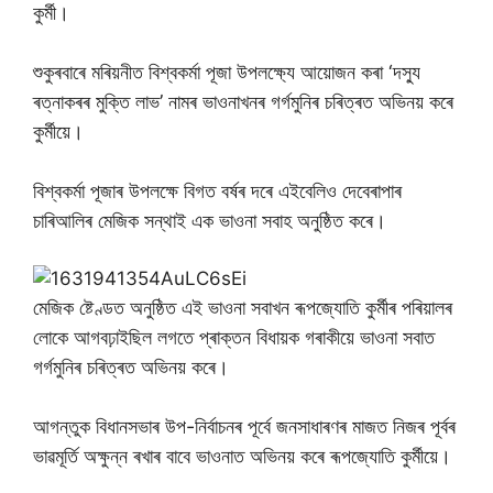
কুৰ্মী।
শুকুৰবাৰে মৰিয়নীত বিশ্বকৰ্মা পূজা উপলক্ষ্যে আয়োজন কৰা ‘দস্যু
ৰত্নাকৰৰ মুক্তি লাভ’ নামৰ ভাওনাখনৰ গৰ্গমুনিৰ চৰিত্ৰত অভিনয় কৰে
কুৰ্মীয়ে।
বিশ্বকৰ্মা পূজাৰ উপলক্ষে বিগত বৰ্ষৰ দৰে এইবেলিও দেবেৰাপাৰ
চাৰিআলিৰ মেজিক সন্থাই এক ভাওনা সবাহ অনুষ্ঠিত কৰে।
মেজিক ষ্টেণ্ডত অনুষ্ঠিত এই ভাওনা সবাখন ৰূপজ্যোতি কুৰ্মীৰ পৰিয়ালৰ
লোকে আগবঢ়াইছিল লগতে প্ৰাক্তন বিধায়ক গৰাকীয়ে ভাওনা সবাত
গৰ্গমুনিৰ চৰিত্ৰত অভিনয় কৰে।
আগন্তুক বিধানসভাৰ উপ-নিৰ্বাচনৰ পূৰ্বে জনসাধাৰণৰ মাজত নিজৰ পূৰ্বৰ
ভাৱমূৰ্তি অক্ষুন্ন ৰখাৰ বাবে ভাওনাত অভিনয় কৰে ৰূপজ্যোতি কুৰ্মীয়ে।