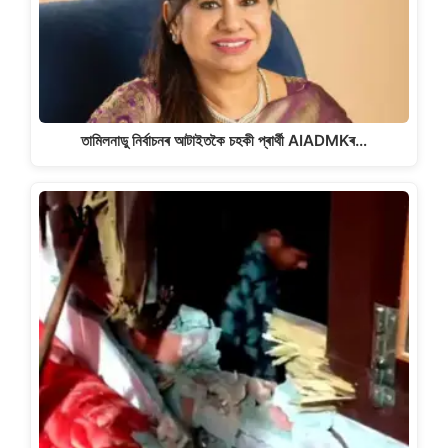
তামিলনাডু নিৰ্বাচনৰ আটাইতকৈ চহকী প্ৰাৰ্থী AIADMKৰ…