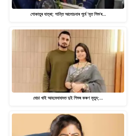
শোকাতুৰ যাত্ৰা; শান্তি আলোচনাৰ পূৰ্বে 'মৃত শিশু’ৰ…
দোচা খাই আহমেদাবাদত দুই শিশুৰ কৰুণ মৃত্যু;…