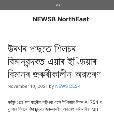
Menu
NEWS8 NorthEast
উৰণৰ পাছতে শিলচৰ
বিমানবন্দৰত এয়াৰ ইণ্ডিয়াৰ
বিমানৰ জৰুৰীকালীন অৱতৰণ
November 10, 2021
by
NEWS DESK
সৰ্বমুঠ ১৪৪ জন যাত্ৰীক কঢ়িওৱা এয়াৰ ইণ্ডিয়াৰ বিমান AI 754 ৰ
বুধবাৰে শিলচৰ বিমানবন্দৰত জৰুৰুকালীন অৱতৰণ কৰিবলগীয়া হয়।