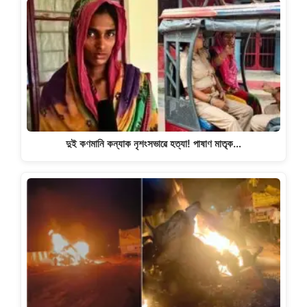
দুই কণমানি কন্যাক নৃশংসভাৱে হত্যা! পাষাণ মাতৃক…