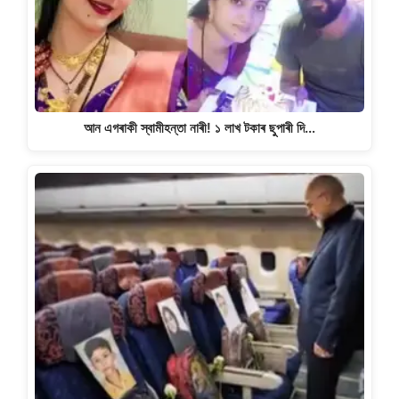
আন এগৰাকী স্বামীহন্তা নাৰী! ১ লাখ টকাৰ ছুপাৰী দি…