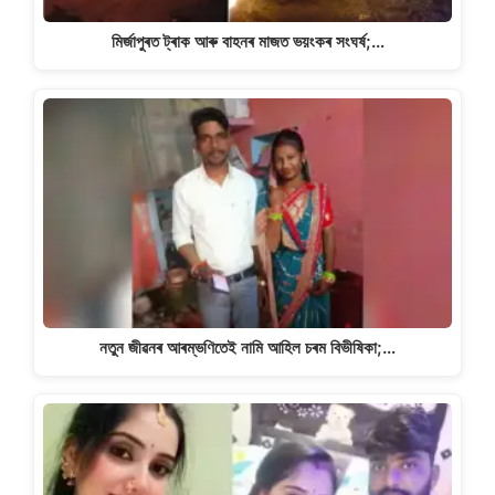
মিৰ্জাপুৰত ট্ৰাক আৰু বাহনৰ মাজত ভয়ংকৰ সংঘৰ্ষ;…
নতুন জীৱনৰ আৰম্ভণিতেই নামি আহিল চৰম বিভীষিকা;…