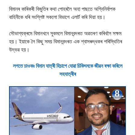
বিমানৰ কাৰিকৰী বিজুতিৰ কথা পােহৰলৈ অহা পাছতে অগ্নিনিৰ্বাপক
বাহিনীকে ধৰি সংশ্লিষ্ট সকলাে বিভাগে এলাৰ্ট কৰি দিয়া হয়।
সৌভাগ্যক্ৰমে বিমানখনে সুকমলে বিমানবন্দৰত অৱতৰণ কৰিবলৈ সক্ষম
হয়। ইয়াকে লৈ কিছু সময় বিমানবন্দৰত এক শ্বাসৰুদ্ধকৰ পৰিস্থিতিৰ
উদ্ভৱ হয়।
লগতে চাওকঃ বিমান যাত্ৰী হিচাপে যোৱা চিকিৎসকে জীৱন ৰক্ষা কৰিলে
সহযাত্ৰীৰ