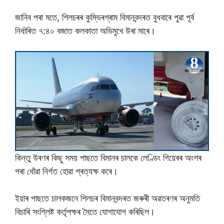
জানিব পৰা মতে, শিলচৰৰ কুম্ভিৰগ্ৰাম বিমানবন্দৰত বুধবাৰে পুৱা পূৰ্ব
নিৰ্ধাৰিত ৭:৪০ বজাত কলকাতা অভিমুখে উৰা মাৰে।
কিন্তু উৰণৰ কিছু সময় পাছতে বিমানৰ চালকে লেণ্ডিং গিয়েৰৰ অংশৰ
পৰা ধােঁৱা নিৰ্গত হােৱা প্ৰত্যক্ষ কৰে।
ইয়াৰ পাছতে চালকজনে শিলচৰ বিমানবন্দৰত জৰুৰী অৱতৰণৰ অনুমতি
বিচাৰি সংশ্লিষ্ট কৰ্তৃপক্ষৰ সৈতে যোগাযোগ কৰিছিল।