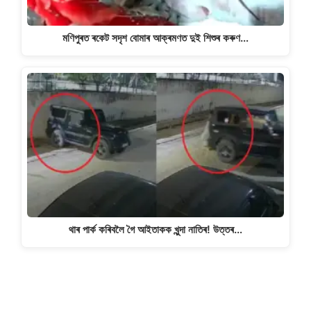
মণিপুৰত ৰকেট সদৃশ বোমাৰ আক্ৰমণত দুই শিশুৰ কৰুণ…
থাৰ পাৰ্ক কৰিবলৈ গৈ আইতাকক খুন্দা নাতিৰ! উত্তৰ…