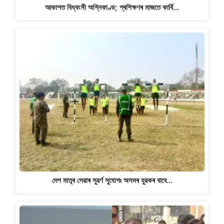
আকাশত বিধ্বংসী অগ্নিকাণ্ড; প্ৰশিক্ষণৰ মাজতে কাৰ্বি…
দেশ মাতৃৰ সেৱাৰ সুৱৰ্ণ সুযোগঃ অসমৰ যুৱকৰ বাবে…