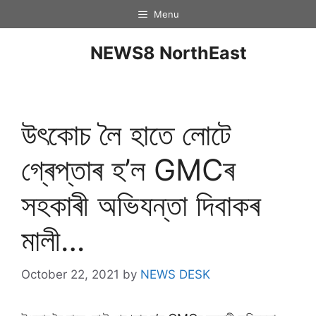
Menu
NEWS8 NorthEast
উৎকোচ লৈ হাতে লোটে
গ্ৰেপ্তাৰ হ’ল GMCৰ
সহকাৰী অভিযন্তা দিবাকৰ
মালী…
October 22, 2021
by
NEWS DESK