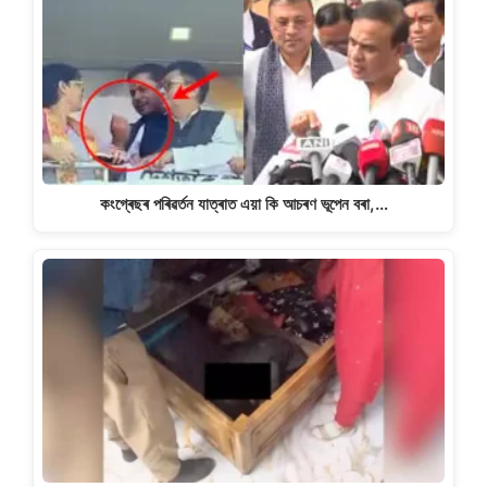
কংগ্ৰেছৰ পৰিৱৰ্তন যাত্ৰাত এয়া কি আচৰণ ভূপেন বৰা,…