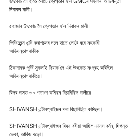
উৎকোচ লৈ হাতে লোটে গ্ৰেপ্তাৰ হ’ল GMCৰ সহকাৰী অভিযন্তা
দিবাকৰ মালী।
৫হাজাৰ উৎকোচ লৈ গ্ৰেপ্তাৰ হ’ল দিবাকৰ মালী।
ভিজিলেন্স এন্টি কৰাপচনৰ দলে হাতে লোটে ধৰে সহকাৰী
অভিযন্তাগৰাকীক।
ঠিকাদাৰক পুজিঁ মুকলাই দিয়াক লৈ এই উৎকোচ সংগ্ৰহ কৰিছিল
অভিযন্তাগৰাকীয়ে।
বিলৰ নামত ৩০ শতাংশ কমিছন বিচাৰিছিল মালীয়ে।
SHIVANSH এন্টাৰপ্ৰাইজৰ পৰা বিছাৰিছিল কমিছন।
SHIVANSH এন্টাৰপ্ৰাইজৰ বিষয় ববীয়া আছিল-মানস বৰ্মন, দিগন্ত
ডেকা, তাবিজ বড়ো।