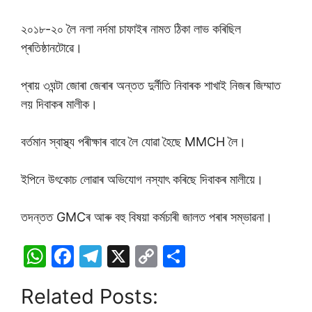
২০১৮-২০ লৈ নলা নৰ্দমা চাফাইৰ নামত ঠিকা লাভ কৰিছিল
প্ৰতিষ্ঠানটোৱে।
প্ৰায় ৩ঘন্টা জোৰা জেৰাৰ অন্তত দুৰ্নীতি নিবাৰক শাখাই নিজৰ জিম্মাত
লয় দিবাকৰ মালীক।
বৰ্তমান স্বাস্থ্য পৰীক্ষাৰ বাবে লৈ যোৱা হৈছে MMCH লৈ।
ইপিনে উৎকোচ লোৱাৰ অভিযোগ নস্যাৎ কৰিছে দিবাকৰ মালীয়ে।
তদন্তত GMCৰ আৰু বহু বিষয়া কৰ্মচাৰী জালত পৰাৰ সম্ভাৱনা।
W
F
T
X
C
S
h
a
el
o
h
Related Posts:
at
c
e
p
ar