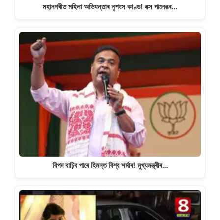
মহানগৰীত মহিলা অভিযন্তাৰ নৃশংস কাণ্ড! বক্স পালেঙৰ…
বিপদ বাঢ়িব পাৰে হিমন্ত বিশ্ব শৰ্মাৰ! মুখ্যমন্ত্ৰীৰ…