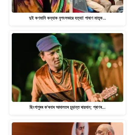
দুই কণমানি কন্যাক নৃশংসভাৱে হত্যা! পাষাণ মাতৃক…
ছিংগাপুৰৰ ক'ৰনাৰ আদালতৰ চূড়ান্ত ৰায়দান; প্ৰাণৰ…