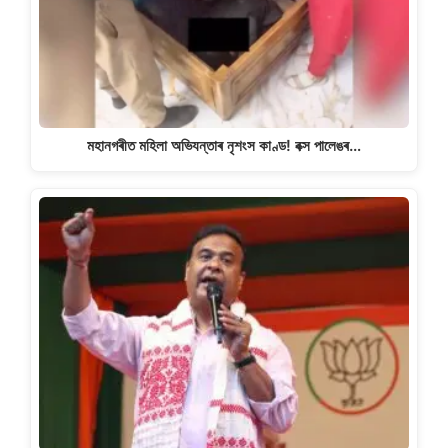
মহানগৰীত মহিলা অভিযন্তাৰ নৃশংস কাণ্ড! বক্স পালেঙৰ…