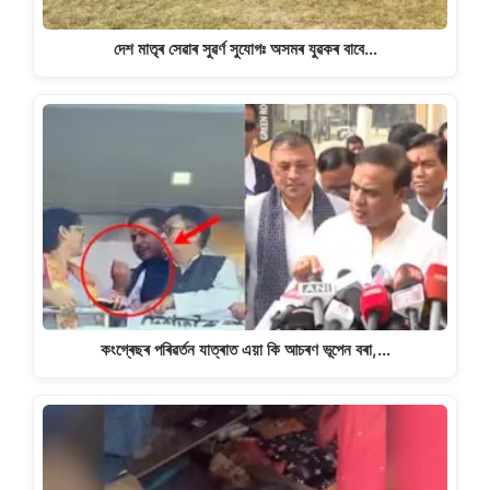
দেশ মাতৃৰ সেৱাৰ সুৱৰ্ণ সুযোগঃ অসমৰ যুৱকৰ বাবে…
কংগ্ৰেছৰ পৰিৱৰ্তন যাত্ৰাত এয়া কি আচৰণ ভূপেন বৰা,…