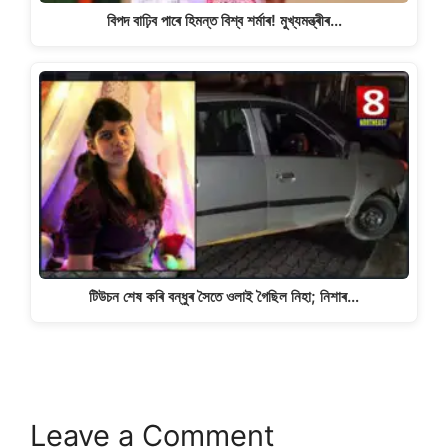
বিপদ বাঢ়িব পাৰে হিমন্ত বিশ্ব শৰ্মাৰ! মুখ্যমন্ত্ৰীৰ…
টিউচন শেষ কৰি বন্ধুৰ সৈতে ওলাই গৈছিল নিহা; নিশাৰ…
Leave a Comment