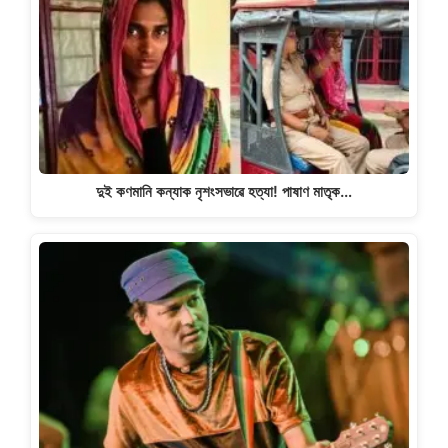
দুই কণমানি কন্যাক নৃশংসভাৱে হত্যা! পাষাণ মাতৃক…