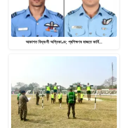
আকাশত বিধ্বংসী অগ্নিকাণ্ড; প্ৰশিক্ষণৰ মাজতে কাৰ্বি…