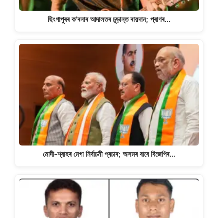
ছিংগাপুৰৰ ক'ৰনাৰ আদালতৰ চূড়ান্ত ৰায়দান; প্ৰাণৰ…
মোদী-শ্বাহৰ মেগা নিৰ্বাচনী প্ৰচাৰ; অসমৰ বাবে বিজেপিৰ…