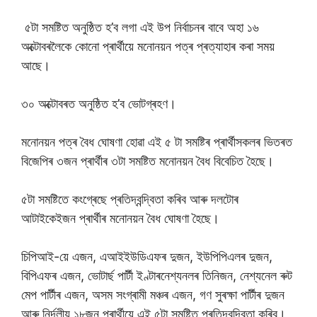
৫টা সমষ্টিত অনুষ্ঠিত হ’ব লগা এই উপ নিৰ্বাচনৰ বাবে অহা ১৬
অক্টোবৰলৈকে কোনো প্ৰাৰ্থীয়ে মনোনয়ন পত্ৰ প্ৰত্যাহাৰ কৰা সময়
আছে।
৩০ অক্টোবৰত অনুষ্ঠিত হ’ব ভোটগ্ৰহণ।
মনোনয়ন পত্ৰ বৈধ ঘোষণা হোৱা এই ৫ টা সমষ্টিৰ প্ৰাৰ্থীসকলৰ ভিতৰত
বিজেপিৰ ৩জন প্ৰাৰ্থীৰ ৩টা সমষ্টিত মনোনয়ন বৈধ বিবেচিত হৈছে।
৫টা সমষ্টিতে কংগ্ৰেছে প্ৰতিদ্বন্দ্বিতা কৰিব আৰু দলটোৰ
আটাইকেইজন প্ৰাৰ্থীৰ মনোনয়ন বৈধ ঘোষণা হৈছে।
চিপিআই-য়ে এজন, এআইইউডিএফৰ দুজন, ইউপিপিএলৰ দুজন,
বিপিএফৰ এজন, ভোটাৰ্ছ পাৰ্টী ইণ্টাৰনেশ্যনলৰ তিনিজন, নেশ্যনেল ৰুট
মেপ পাৰ্টীৰ এজন, অসম সংগ্ৰামী মঞ্চৰ এজন, গণ সুৰক্ষা পাৰ্টীৰ দুজন
আৰু নিৰ্দলীয় ১৮জন প্ৰাৰ্থীয়ে এই ৫টা সমষ্টিত প্ৰতিদ্বন্দ্বিতা কৰিব।