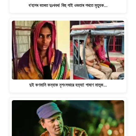
ব’হাগৰ বতৰত দুঃখবৰ! বিহু গাই ওভতাৰ পথতে মৃত্যুক…
দুই কণমানি কন্যাক নৃশংসভাৱে হত্যা! পাষাণ মাতৃক…