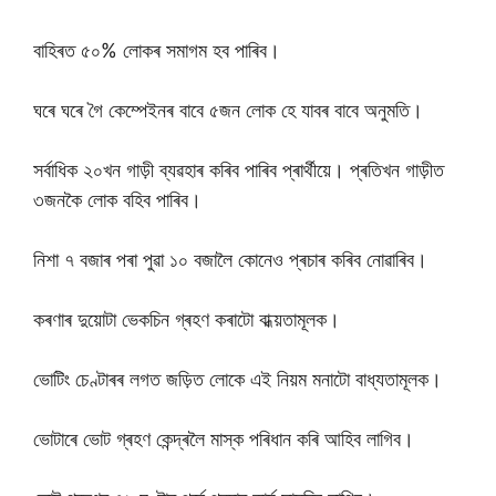
বাহিৰত ৫০% লোকৰ সমাগম হব পাৰিব।
ঘৰে ঘৰে গৈ কেম্পেইনৰ বাবে ৫জন লোক হে যাবৰ বাবে অনুমতি।
সৰ্বাধিক ২০খন গাড়ী ব্যৱহাৰ কৰিব পাৰিব প্ৰাৰ্থীয়ে। প্ৰতিখন গাড়ীত
৩জনকৈ লোক বহিব পাৰিব।
নিশা ৭ বজাৰ পৰা পুৱা ১০ বজালৈ কোনেও প্ৰচাৰ কৰিব নোৱাৰিব।
কৰণাৰ দুয়োটা ভেকচিন গ্ৰহণ কৰাটো বাধ্য়তামূলক।
ভোটিং চেণ্টাৰৰ লগত জড়িত লোকে এই নিয়ম মনাটো বাধ্যতামূলক।
ভোটাৰে ভোট গ্ৰহণ কেন্দ্ৰলৈ মাস্ক পৰিধান কৰি আহিব লাগিব।