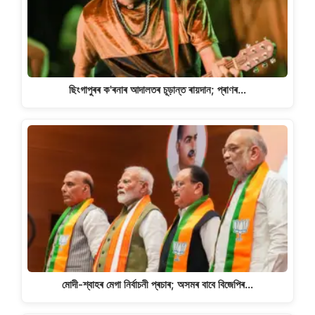
ছিংগাপুৰৰ ক'ৰনাৰ আদালতৰ চূড়ান্ত ৰায়দান; প্ৰাণৰ…
মোদী-শ্বাহৰ মেগা নিৰ্বাচনী প্ৰচাৰ; অসমৰ বাবে বিজেপিৰ…