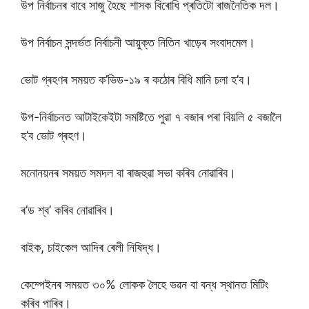
উপ নিৰ্বাচনৰ বাবে সাজু হৈছে শাসক বিৰোধি প্ৰতিটো ৰাজনৈতিক দল।
উপ নিৰ্বাচন সন্দৰ্ভত নিৰ্বাচনী আয়ুক্ত নিতিন খাড়েৰ সংবাদমেল।
ভোট গ্ৰহণৰ সময়ত ক’ভিড-১৯ ৰ কঠোৰ বিধি মানি চলা হ’ব।
উপ-নিৰ্বাচনত আটাইকেইটা সমষ্টিতে পুৱা ৭ বজাৰ পৰা বিয়লি ৫ বজালৈ
হ’ব ভোট গ্ৰহণ।
মনোনয়নৰ সময়ত সমদল বা ৰাজহুৱা সভা কৰিব নোৱাৰিব।
ৰ’ড শ্ব’ কৰিব নোৱাৰিব।
বাইক, চাইকেল আদিৰ ৰেলী নিষিদ্ধ।
কেম্পেইনৰ সময়ত ৩০% লোকক লৈহে ভৱন বা বন্ধ স্থানত মিটিং
কৰিব পাৰিব।