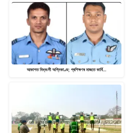
আকাশত বিধ্বংসী অগ্নিকাণ্ড; প্ৰশিক্ষণৰ মাজতে কাৰ্বি…