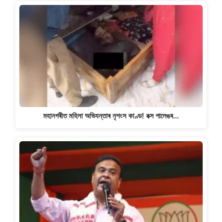
মহানগৰীত মহিলা অভিযন্তাৰ নৃশংস কাণ্ড! বক্স পালেঙৰ…