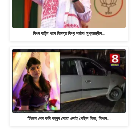
বিপদ বাঢ়িব পাৰে হিমন্ত বিশ্ব শৰ্মাৰ! মুখ্যমন্ত্ৰীৰ…
টিউচন শেষ কৰি বন্ধুৰ সৈতে ওলাই গৈছিল নিহা; নিশাৰ…