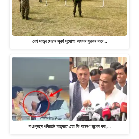
দেশ মাতৃৰ সেৱাৰ সুৱৰ্ণ সুযোগঃ অসমৰ যুৱকৰ বাবে…
কংগ্ৰেছৰ পৰিৱৰ্তন যাত্ৰাত এয়া কি আচৰণ ভূপেন বৰা,…