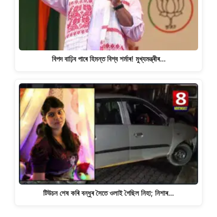
বিপদ বাঢ়িব পাৰে হিমন্ত বিশ্ব শৰ্মাৰ! মুখ্যমন্ত্ৰীৰ…
টিউচন শেষ কৰি বন্ধুৰ সৈতে ওলাই গৈছিল নিহা; নিশাৰ…