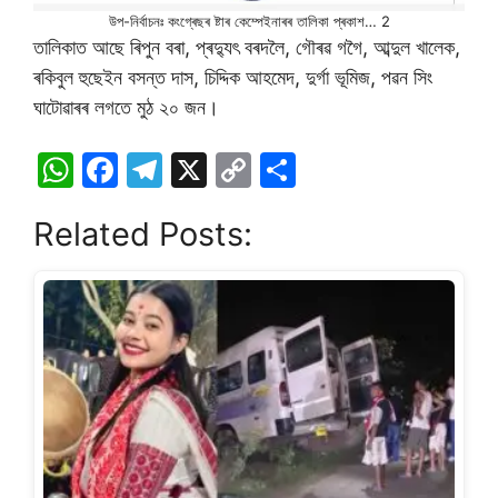
উপ-নিৰ্বাচনঃ কংগ্ৰেছৰ ষ্টাৰ কেম্পেইনাৰৰ তালিকা প্ৰকাশ… 2
তালিকাত আছে ৰিপুন বৰা, প্ৰদ্যুৎ বৰদলৈ, গৌৰৱ গগৈ, আব্দুল খালেক,
ৰকিবুল হুছেইন বসন্ত দাস, চিদ্দিক আহমেদ, দুৰ্গা ভূমিজ, পৱন সিং
ঘাটোৱাৰৰ লগতে মুঠ ২০ জন।
W
F
T
X
C
S
h
a
el
o
h
Related Posts:
at
c
e
p
ar
s
e
gr
y
e
A
b
a
Li
p
o
m
n
p
o
k
k