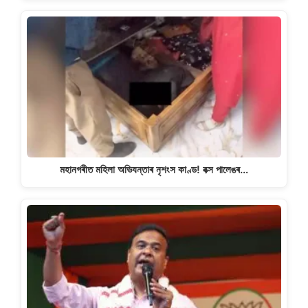
মহানগৰীত মহিলা অভিযন্তাৰ নৃশংস কাণ্ড! বক্স পালেঙৰ…