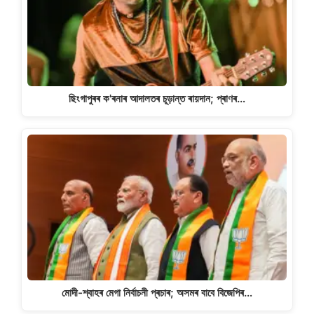
ছিংগাপুৰৰ ক'ৰনাৰ আদালতৰ চূড়ান্ত ৰায়দান; প্ৰাণৰ…
মোদী-শ্বাহৰ মেগা নিৰ্বাচনী প্ৰচাৰ; অসমৰ বাবে বিজেপিৰ…