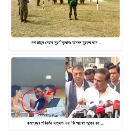
দেশ মাতৃৰ সেৱাৰ সুৱৰ্ণ সুযোগঃ অসমৰ যুৱকৰ বাবে…
কংগ্ৰেছৰ পৰিৱৰ্তন যাত্ৰাত এয়া কি আচৰণ ভূপেন বৰা,…