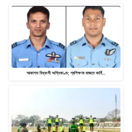
আকাশত বিধ্বংসী অগ্নিকাণ্ড; প্ৰশিক্ষণৰ মাজতে কাৰ্বি…