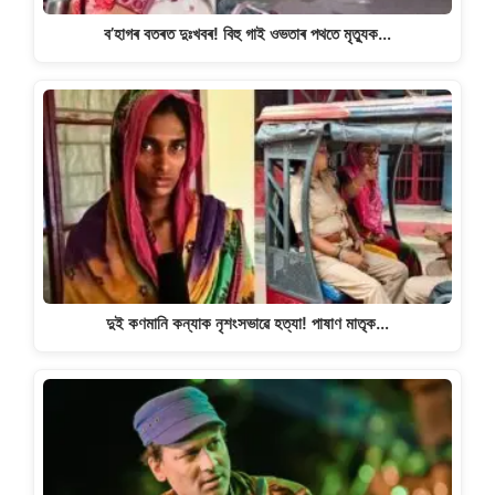
ব’হাগৰ বতৰত দুঃখবৰ! বিহু গাই ওভতাৰ পথতে মৃত্যুক…
দুই কণমানি কন্যাক নৃশংসভাৱে হত্যা! পাষাণ মাতৃক…