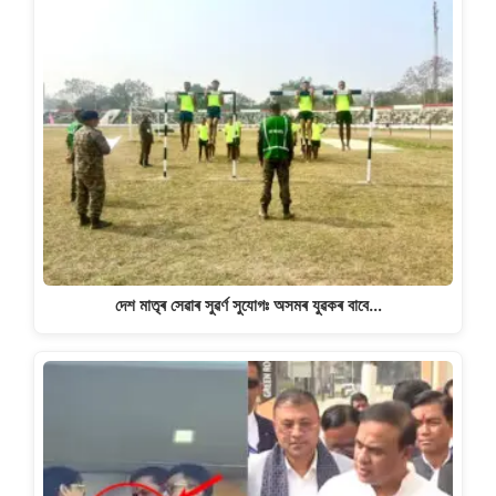
দেশ মাতৃৰ সেৱাৰ সুৱৰ্ণ সুযোগঃ অসমৰ যুৱকৰ বাবে…