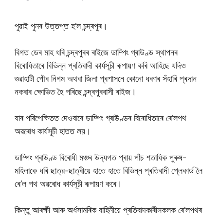
পুৱাই পুনৰ উত্তপ্ত হ’ল চন্দ্ৰপুৰ।
বিগত ডেৰ মাহ ধৰি চন্দ্ৰপুৰৰ ৰাইজে ডাম্পিং গ্ৰাউণ্ড স্থাপনৰ
বিৰোধিতাৰে বিভিন্ন প্ৰতিবাদী কাৰ্যসূচী ৰূপায়ণ কৰি আহিছে যদিও
গুৱাহাটী পৌৰ নিগম অথবা জিলা প্ৰশাসনে কোনো ধৰণৰ সঁহাৰি প্ৰদান
নকৰাৰ ক্ষোভিত হৈ পৰিছে চন্দ্ৰপুৰবাসী ৰাইজ।
যাৰ পৰিপেক্ষিতত দেওবাৰে ডাম্পিং গ্ৰাউণ্ডৰ বিৰোধিতাৰে ৰে’লপথ
অৱৰোধ কাৰ্যসূচী হাতত লয়।
ডাম্পিং গ্ৰাউণ্ড বিৰোধী মঞ্চৰ উদ্যগত প্ৰায় পাঁচ শতাধিক পুৰুষ-
মহিলাকে ধৰি ছাত্র-ছাত্ৰীয়ে হাতে হাতে বিভিন্ন প্ৰতিবাদী প্লেকাৰ্ড লৈ
ৰে’ল পথ অৱৰোধ কাৰ্যসূচী ৰূপায়ণ কৰে।
কিন্তু আৰক্ষী আৰু অৰ্ধসামৰিক বাহিনীয়ে প্ৰতিবাদকাৰীসকলক ৰে’লপথৰ