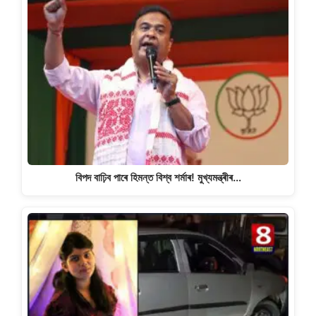
বিপদ বাঢ়িব পাৰে হিমন্ত বিশ্ব শৰ্মাৰ! মুখ্যমন্ত্ৰীৰ…