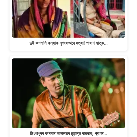
দুই কণমানি কন্যাক নৃশংসভাৱে হত্যা! পাষাণ মাতৃক…
ছিংগাপুৰৰ ক'ৰনাৰ আদালতৰ চূড়ান্ত ৰায়দান; প্ৰাণৰ…