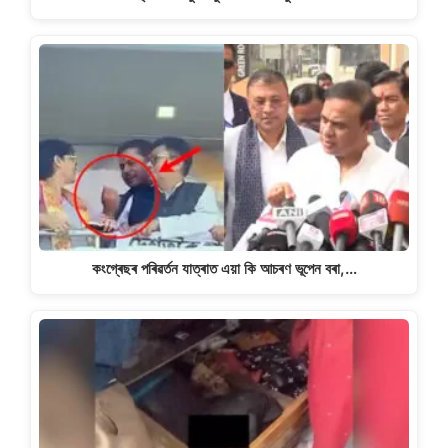
কংগ্ৰেছৰ পৰিৱৰ্তন যাত্ৰাত এয়া কি আচৰণ ভূপেন বৰা,…