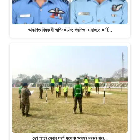
আকাশত বিধ্বংসী অগ্নিকাণ্ড; প্ৰশিক্ষণৰ মাজতে কাৰ্বি…
দেশ মাতৃৰ সেৱাৰ সুৱৰ্ণ সুযোগঃ অসমৰ যুৱকৰ বাবে…