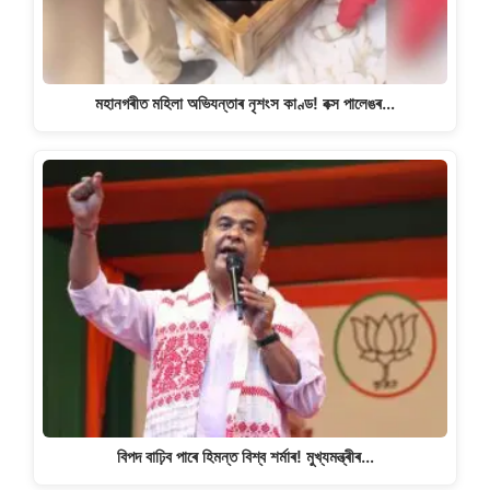
মহানগৰীত মহিলা অভিযন্তাৰ নৃশংস কাণ্ড! বক্স পালেঙৰ…
বিপদ বাঢ়িব পাৰে হিমন্ত বিশ্ব শৰ্মাৰ! মুখ্যমন্ত্ৰীৰ…