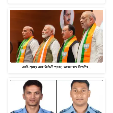
মোদী-শ্বাহৰ মেগা নিৰ্বাচনী প্ৰচাৰ; অসমৰ বাবে বিজেপিৰ…