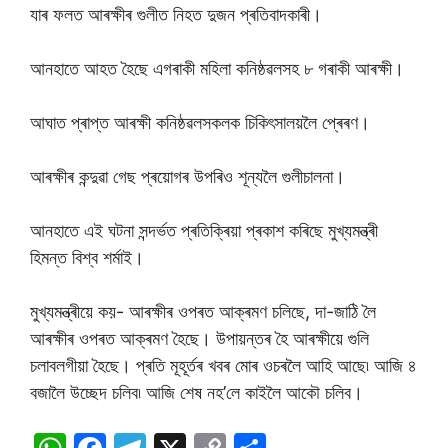
যাৰ ফলত আৰক্ষীৰ গুলীত নিহত দুজন প্ৰতিবাদকাৰী।
আনহাতে আহত হৈছে এগৰাকী মহিলা কনিষ্ঠৱলসহ ৮ গৰাকী আৰক্ষী।
আঘাত প্ৰাপ্ত আৰক্ষী কনিষ্ঠৱলসকলক চিকিৎসালয়লৈ প্ৰেৰণ।
আৰক্ষীৰ কন্দুৱা গেছ প্ৰয়োগৰ উপৰিও শূন্যলৈ গুলীচালনা।
আনহাতে এই ঘটনা সন্দৰ্ভত প্ৰতিক্ৰিয়া প্ৰকাশ কৰিছে মুখ্যমন্ত্ৰী
হিমন্ত বিশ্ব শৰ্মাই।
মুখ্যমন্ত্ৰীয়ে কয়- আৰক্ষীৰ ওপৰত আক্ৰমণ চলিছে, দা-জাঠি লৈ
আৰক্ষীৰ ওপৰত আক্ৰমণ হৈছে। উপায়ন্তৰ হৈ আৰক্ষীয়ে গুলি
চলাবলগীয়া হৈছে। প্ৰতি মূহূৰ্তৰ খবৰ মোৰ ওচৰলৈ আহি আছে৷ আজি ৪
বজালৈ উচ্ছেদ চলিব৷ আজি শেষ নহ’লে কাইলৈ আকৌ চলিব।