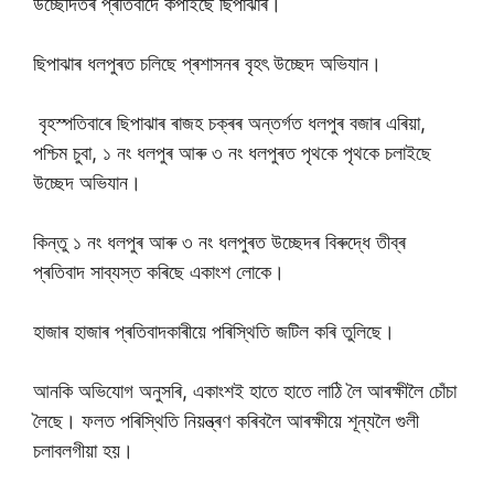
উচ্ছেদিতৰ প্ৰতিবাদে কঁপাইছে ছিপাঝাৰ।
ছিপাঝাৰ ধলপুৰত চলিছে প্ৰশাসনৰ বৃহৎ উচ্ছেদ অভিযান।
বৃহস্পতিবাৰে ছিপাঝাৰ ৰাজহ চক্ৰৰ অন্তৰ্গত ধলপুৰ বজাৰ এৰিয়া,
পশ্চিম চুবা, ১ নং ধলপুৰ আৰু ৩ নং ধলপুৰত পৃথকে পৃথকে চলাইছে
উচ্ছেদ অভিযান।
কিন্তু ১ নং ধলপুৰ আৰু ৩ নং ধলপুৰত উচ্ছেদৰ বিৰুদ্ধে তীব্ৰ
প্ৰতিবাদ সাব্যস্ত কৰিছে একাংশ লোকে।
হাজাৰ হাজাৰ প্ৰতিবাদকাৰীয়ে পৰিস্থিতি জটিল কৰি তুলিছে।
আনকি অভিযোগ অনুসৰি, একাংশই হাতে হাতে লাঠি লৈ আৰক্ষীলৈ চোঁচা
লৈছে। ফলত পৰিস্থিতি নিয়ন্ত্ৰণ কৰিবলৈ আৰক্ষীয়ে শূন্যলৈ গুলী
চলাবলগীয়া হয়।