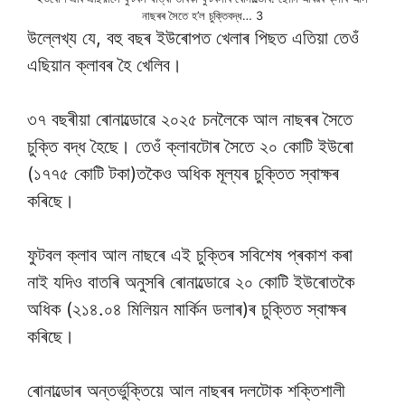
নাছৰৰ সৈতে হ’ল চুক্তিবদ্ধ… 3
উল্লেখ্য যে, বহু বছৰ ইউৰোপত খেলাৰ পিছত এতিয়া তেওঁ
এছিয়ান ক্লাবৰ হৈ খেলিব।
৩৭ বছৰীয়া ৰোনাল্ডোৱে ২০২৫ চনলৈকে আল নাছৰৰ সৈতে
চুক্তি বদ্ধ হৈছে। তেওঁ ক্লাবটোৰ সৈতে ২০ কোটি ইউৰো
(১৭৭৫ কোটি টকা)তকৈও অধিক মূল্যৰ চুক্তিত স্বাক্ষৰ
কৰিছে।
ফুটবল ক্লাব আল নাছৰে এই চুক্তিৰ সবিশেষ প্ৰকাশ কৰা
নাই যদিও বাতৰি অনুসৰি ৰোনাল্ডোৱে ২০ কোটি ইউৰোতকৈ
অধিক (২১৪.০৪ মিলিয়ন মাৰ্কিন ডলাৰ)ৰ চুক্তিত স্বাক্ষৰ
কৰিছে।
ৰোনাল্ডোৰ অন্তৰ্ভুক্তিয়ে আল নাছৰৰ দলটোক শক্তিশালী