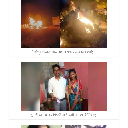
মিৰ্জাপুৰত ট্ৰাক আৰু বাহনৰ মাজত ভয়ংকৰ সংঘৰ্ষ;…
নতুন জীৱনৰ আৰম্ভণিতেই নামি আহিল চৰম বিভীষিকা;…