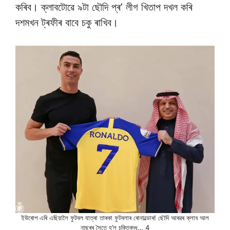
কৰিব। ক্লাবটোৱে ৯টা ছৌদি প্ৰ’ লীগ খিতাপ দখল কৰি
দশমখন ট্ৰফীৰ বাবে চকু ৰাখিব।
ইউৰোপ এৰি এছিয়ালৈ ফুটবল যাত্ৰা তাৰকা ফুটবলাৰ ৰোনাল্ডোৰ! ছৌদি আৰৱৰ ক্লাব আল
নাছৰৰ সৈতে হ’ল চুক্তিবদ্ধ… 4