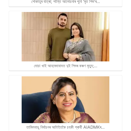
শোকাতুৰ যাত্ৰা; শান্তি আলোচনাৰ পূৰ্বে 'মৃত শিশু’ৰ…
দোচা খাই আহমেদাবাদত দুই শিশুৰ কৰুণ মৃত্যু;…
তামিলনাডু নিৰ্বাচনৰ আটাইতকৈ চহকী প্ৰাৰ্থী AIADMKৰ…