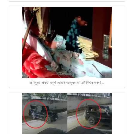
মণিপুৰত ৰকেট সদৃশ বোমাৰ আক্ৰমণত দুই শিশুৰ কৰুণ…