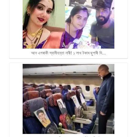
আন এগৰাকী স্বামীহন্তা নাৰী! ১ লাখ টকাৰ ছুপাৰী দি…