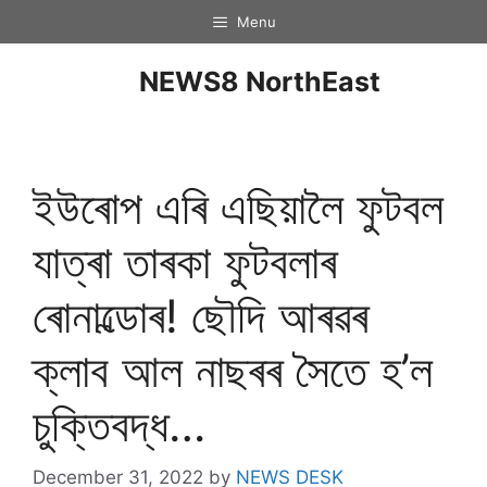
Menu
NEWS8 NorthEast
ইউৰোপ এৰি এছিয়ালৈ ফুটবল
যাত্ৰা তাৰকা ফুটবলাৰ
ৰোনাল্ডোৰ! ছৌদি আৰৱৰ
ক্লাব আল নাছৰৰ সৈতে হ’ল
চুক্তিবদ্ধ…
December 31, 2022
by
NEWS DESK