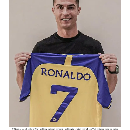
ইউৰোপ এৰি এছিয়ালৈ ফুটবল যাত্ৰা তাৰকা ফুটবলাৰ ৰোনাল্ডোৰ! ছৌদি আৰৱৰ ক্লাব আল