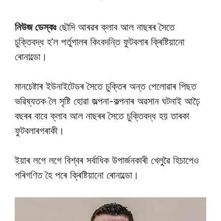
নিউজ ডেস্কঃ
ছৌদি আৰৱৰ ক্লাব আল নাছৰৰ সৈতে
চুক্তিবদ্ধ হ’ল পৰ্তুগালৰ কিংবদন্তি ফুটবলাৰ ক্ৰিষ্টিয়ানো
ৰোনাল্ডো।
মানচেষ্টাৰ ইউনাইটেডৰ সৈতে চুক্তিৰ অন্ত পেলোৱাৰ পিছত
ভৱিষ্যতক লৈ সৃষ্টি হোৱা জল্পনা-কল্পনাৰ অৱসান ঘটনাই আঢ়ৈ
বছৰৰ বাবে ক্লাব আল নাছৰৰ সৈতে চুক্তিবদ্ধ হয় তাৰকা
ফুটবলাৰগৰাকী।
ইয়াৰ লগে লগে বিশ্বৰ সৰ্বাধিক উপাৰ্জনকাৰী খেলুৱৈ হিচাপেও
পৰিগণিত হৈ পৰে ক্ৰিষ্টিয়ানো ৰোনাল্ডো।