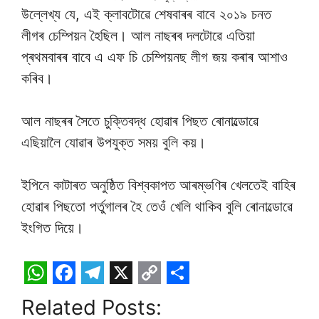
উল্লেখ্য যে, এই ক্লাবটোৱে শেষবাৰৰ বাবে ২০১৯ চনত
লীগৰ চেম্পিয়ন হৈছিল। আল নাছৰৰ দলটোৱে এতিয়া
প্ৰথমবাৰৰ বাবে এ এফ চি চেম্পিয়নছ লীগ জয় কৰাৰ আশাও
কৰিব।
আল নাছৰৰ সৈতে চুক্তিবদ্ধ হোৱাৰ পিছত ৰোনাল্ডোৱে
এছিয়ালৈ যোৱাৰ উপযুক্ত সময় বুলি কয়।
ইপিনে কাটাৰত অনুষ্ঠিত বিশ্বকাপত আৰম্ভণিৰ খেলতেই বাহিৰ
হোৱাৰ পিছতো পৰ্তুগালৰ হৈ তেওঁ খেলি থাকিব বুলি ৰোনাল্ডোৱে
ইংগিত দিয়ে।
W
F
T
X
C
S
Related Posts:
h
a
e
o
h