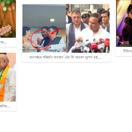
ৰাণৰ…
টিউচন
কংগ্ৰেছৰ পৰিৱৰ্তন যাত্ৰাত এয়া কি আচৰণ ভূপেন বৰা,…
বিজেপিৰ…