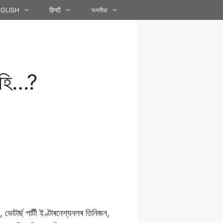
GLISH
हिन्दी
অসমীয়া
ঁহি…?
টাৰ্ছ পাৰ্টী ইণ্টাৰনেশ্যনলৰ তিনিজন,