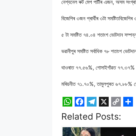
নেশ্যনেল ৰুট মেপ পাৰ্টীৰ এজন, অসম সংগ্ৰামী 
বিজেপিৰ ৩জন প্ৰাৰ্থীৰ ৩টা সমষ্টিতবিজেপিৰ ৩
৫ টা সমষ্টিত ৭৪.০৪ শতাংশ ভোটদান সম্পন
ভৱানীপুৰ সমষ্টিত সৰ্বাধিক ৭৮ শতাংশ ভোটদ
থাওৰাত ৭৭.৫৬%, গোসাইগাঁৱত ৭৭.৩৭%
মৰিয়নীত ৭১.৭০%, তামুলপুৰত ৬৭.৮৮% 
W
F
T
X
C
S
Related Posts:
h
a
e
o
h
a
c
l
p
a