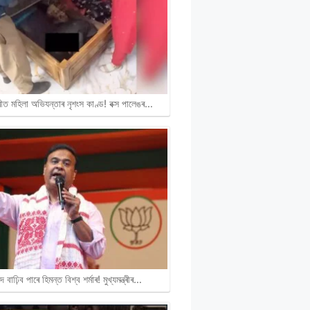
ীত মহিলা অভিযন্তাৰ নৃশংস কাণ্ড! বক্স পালেঙৰ…
দ বাঢ়িব পাৰে হিমন্ত বিশ্ব শৰ্মাৰ! মুখ্যমন্ত্ৰীৰ…