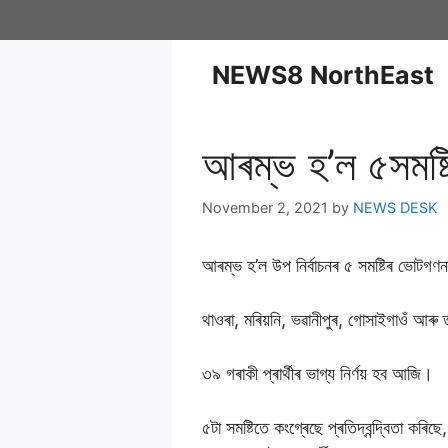
NEWS8 NorthEast
আৰম্ভ হ’ল ৫সমষ্
November 2, 2021
by
NEWS DESK
আৰম্ভ হ’ল উপ নিৰ্বাচনৰ ৫ সমষ্টিৰ ভোটগণ
থাওৰা, মৰিয়নি, ভৱানীপুৰ, গোসাইগাওঁ আৰু
৩৯ গৰাকী প্ৰাৰ্থীৰ ভাগ্য নিৰ্ণয় হব আজি।
৫টা সমষ্টিতে কংগ্ৰেছে প্ৰতিদ্বন্দ্বিতা 