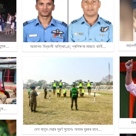
মহানগৰ
ত্যুক…
আকাশত বিধ্বংসী অগ্নিকাণ্ড; প্ৰশিক্ষণৰ মাজতে কাৰ্বি…
াতৃক…
বিপ
দেশ মাতৃৰ সেৱাৰ সুৱৰ্ণ সুযোগঃ অসমৰ যুৱকৰ বাবে…