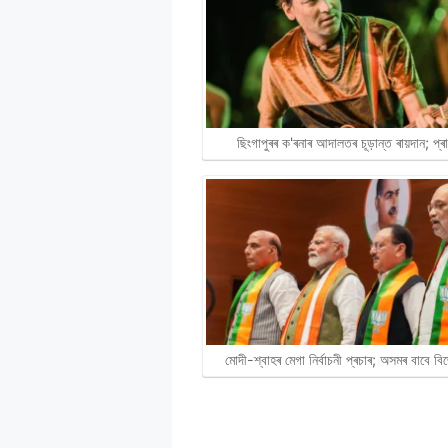
ছিংগাপুৰৰ ক'ৰনাৰ আদালতৰ চূড়ান্ত ৰায়দান; প্
মোদী-শ্বাহৰ মেগা নিৰ্বাচনী প্ৰচাৰ; অসমৰ বাবে 