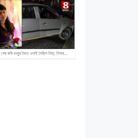
 শেষ কৰি বন্ধুৰ সৈতে ওলাই গৈছিল নিহা; নিশাৰ…