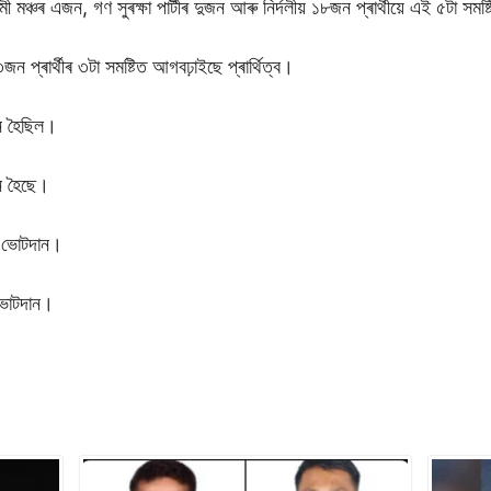
মঞ্চৰ এজন, গণ সুৰক্ষা পাৰ্টীৰ দুজন আৰু নিৰ্দলীয় ১৮জন প্ৰাৰ্থীয়ে এই ৫টা সমষ্টি
জন প্ৰাৰ্থীৰ ৩টা সমষ্টিত আগবঢ়াইছে প্ৰাৰ্থিত্ব।
্ন হৈছিল।
ান হৈছে।
 ভোটদান।
ভোটদান।