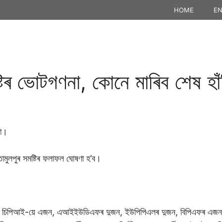
HOME
EN
টিৰ ভোটগণনা, কোনে মাৰিব শেষ হা
না।
 তামুলপুৰ সমষ্টিৰ ফলাফল ঘোষণা হ’ব।
কৰিছে, চিপিআই-য়ে এজন, এআইইউডিএফৰ দুজন, ইউপিপিএলৰ দুজন, বিপিএফৰ এজন, ভো