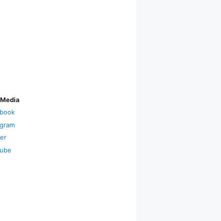
 Media
book
agram
ter
ube