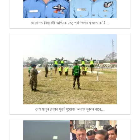
আকাশত বিধ্বংসী অগ্নিকাণ্ড; প্ৰশিক্ষণৰ মাজতে কাৰ্বি…
দেশ মাতৃৰ সেৱাৰ সুৱৰ্ণ সুযোগঃ অসমৰ যুৱকৰ বাবে…