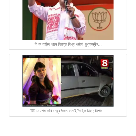
বিপদ বাঢ়িব পাৰে হিমন্ত বিশ্ব শৰ্মাৰ! মুখ্যমন্ত্ৰীৰ…
টিউচন শেষ কৰি বন্ধুৰ সৈতে ওলাই গৈছিল নিহা; নিশাৰ…