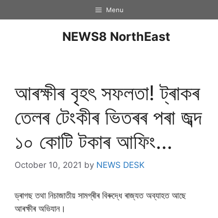
Menu
NEWS8 NorthEast
আৰক্ষীৰ বৃহৎ সফলতা! ট্ৰাকৰ
তেলৰ টেংকীৰ ভিতৰৰ পৰা জব্দ
১০ কোটি টকাৰ আফিং…
October 10, 2021
by
NEWS DESK
ড্ৰাগছ তথা নিচাজাতীয় সামগ্ৰীৰ বিৰুদ্ধে ৰাজ্যত অব্যাহত আছে
আৰক্ষীৰ অভিযান।