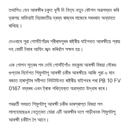
তথাপিও যেন আৰক্ষীৰ চকুত ধূলী দি নিত্য নতুন কৌশল অৱলম্বন কৰি
ড্ৰাগছ মাফিয়াই নিচাজাতীয় দ্ৰব্য ৰাজ্যৰ মাজেৰে সৰবৰাহ অব্যাহত
ৰাখিছে।
দেওবাৰে পুৱা গোসাঁইগাঁৱৰ শ্ৰীৰামপুৰৰ ৰাষ্ট্ৰীয় ঘাইপথত আৰক্ষীয়ে প্ৰায়
দহ কোটি টকাৰ আফিং জব্দ কৰিবলৈ সক্ষম হয়।
এক গোপন সূত্ৰৰ পম দেখি গোসাঁইগাঁও মহকুমা আৰক্ষী বিষয়া সৌৰভ
গুপ্তাৰ নিৰ্দেশত শিমুলটাপু আৰক্ষী চকীৰ আৰক্ষীয়ে আজি পুৱা ৬ মান
বজাত হাৰাপুটাৰ সমীপত নিউটাউনত ৰাষ্ট্ৰীয় ঘাইপথৰ পৰা PB 10 FV
0167 নম্বৰৰ এখন ট্ৰাক পৰিত্যক্ত অৱস্থাত উদ্ধাৰ কৰে।
পৰৱৰ্তী সময়ত শিমুলটাপু আৰক্ষী চকীৰ ভাৰপ্ৰাপ্ত বিষয়া পল
লালহেমছেঙৰ নেতৃত্বত যোৱা এটি আৰক্ষীৰ দলে গাড়ীখনক শিমুলটাপু
আৰক্ষী চকীলৈ লৈ আনে।