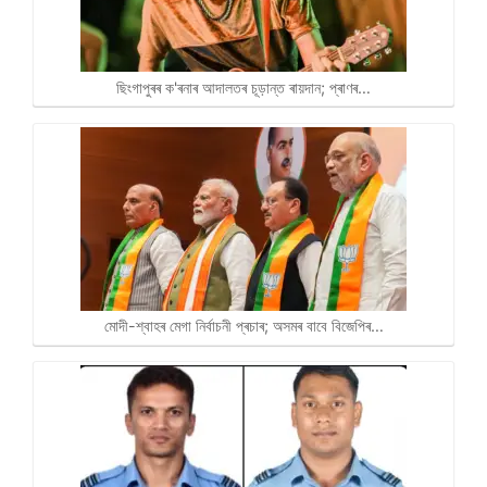
ছিংগাপুৰৰ ক'ৰনাৰ আদালতৰ চূড়ান্ত ৰায়দান; প্ৰাণৰ…
মোদী-শ্বাহৰ মেগা নিৰ্বাচনী প্ৰচাৰ; অসমৰ বাবে বিজেপিৰ…