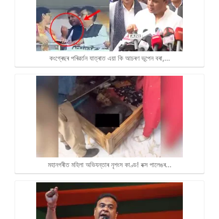
কংগ্ৰেছৰ পৰিৱৰ্তন যাত্ৰাত এয়া কি আচৰণ ভূপেন বৰা,…
মহানগৰীত মহিলা অভিযন্তাৰ নৃশংস কাণ্ড! বক্স পালেঙৰ…