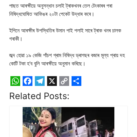
পাছত আৰক্ষীয়ে অনুসন্ধান চলাই ট্ৰাকখনৰ তেল টেংকাৰৰ পৰা
নিষিদ্ধঘোষিত আফিঙৰ ২০টা পেকেট উদ্ধাৰ কৰে।
ইপিনে আৰক্ষীৰ উপস্থিতিৰ উমান পাই পলাই সাৰে ট্ৰাক খনৰ চালক
গৰাকী।
জব্দ হোৱা ১৯ কেজি পাঁচশ গ্ৰাম নিষিদ্ধ ড্ৰাগছৰ বজাৰ মূল্য প্ৰায় দহ
কোটি টকা হ’ব বুলি আৰক্ষীয়ে অনুমান কৰিছে।
W
F
T
X
C
S
Related Posts:
h
a
e
o
h
a
c
l
p
a
t
e
e
y
r
s
b
g
L
e