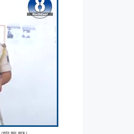
ল ফোন জব্দ কৰে।