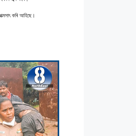
আত্মসাৎ কৰি আহিছে।