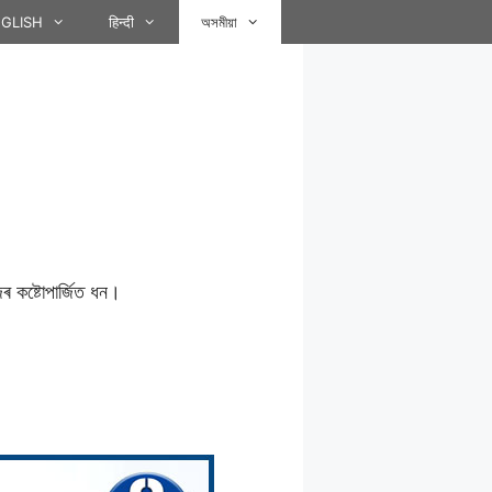
GLISH
हिन्दी
অসমীয়া
 কষ্টােপাৰ্জিত ধন।