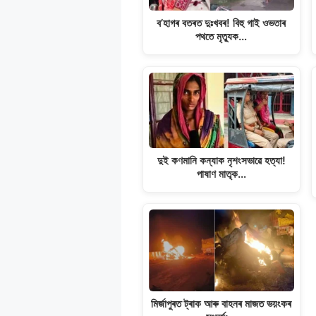
k
ব’হাগৰ বতৰত দুঃখবৰ! বিহু গাই ওভতাৰ
পথতে মৃত্যুক…
দুই কণমানি কন্যাক নৃশংসভাৱে হত্যা!
পাষাণ মাতৃক…
মিৰ্জাপুৰত ট্ৰাক আৰু বাহনৰ মাজত ভয়ংকৰ