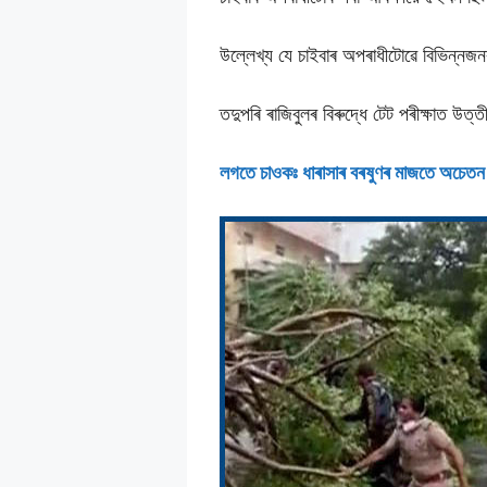
উল্লেখ্য যে চাইবাৰ অপৰাধীটোৱে বিভিন্ন
তদুপৰি ৰাজিবুলৰ বিৰুদ্ধে টেট পৰীক্ষাত উ
লগতে চাওকঃ ধাৰাসাৰ বৰষুণৰ মাজতে অচেতন 