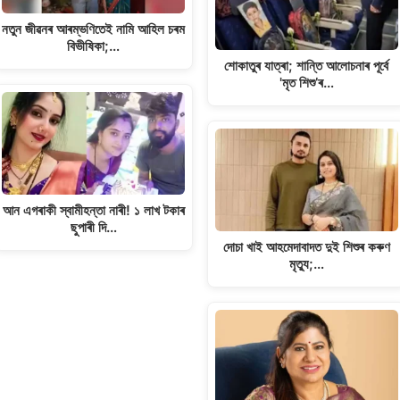
নতুন জীৱনৰ আৰম্ভণিতেই নামি আহিল চৰম
বিভীষিকা;…
শোকাতুৰ যাত্ৰা; শান্তি আলোচনাৰ পূৰ্বে
'মৃত শিশু’ৰ…
আন এগৰাকী স্বামীহন্তা নাৰী! ১ লাখ টকাৰ
ছুপাৰী দি…
দোচা খাই আহমেদাবাদত দুই শিশুৰ কৰুণ
মৃত্যু;…