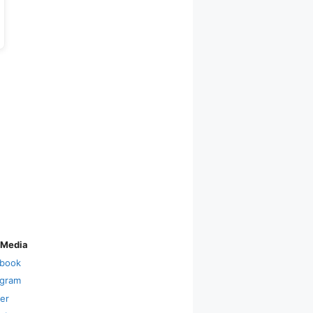
 Media
book
agram
ter