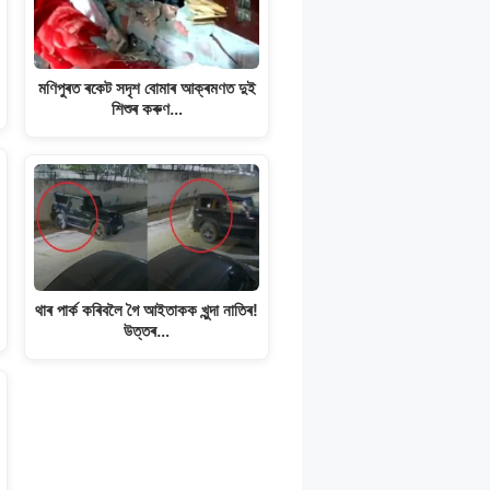
মণিপুৰত ৰকেট সদৃশ বোমাৰ আক্ৰমণত দুই
শিশুৰ কৰুণ…
থাৰ পাৰ্ক কৰিবলৈ গৈ আইতাকক খুন্দা নাতিৰ!
উত্তৰ…