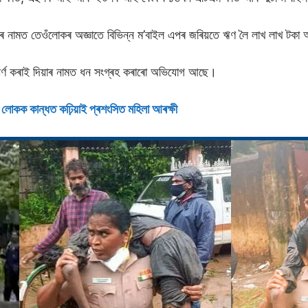
জনৰ নামত তেওঁলোকৰ অজ্ঞাতে বিভিন্ন ম’বাইল এপৰ জৰিয়তে ঋণ লৈ লাখ লাখ টকা 
ত্তীৰ্ণ কৰাই দিয়াৰ নামত ধন সংগ্ৰহ কৰাৰো অভিযোগ আছে।
লোকক কান্ধত কঢ়িয়াই প্ৰশংসিত মহিলা আৰক্ষী