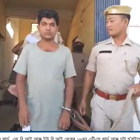
ম কাৰ্ড, এছ বি আই আৰু ইউ বি আই বেংকৰ ১৬খন এটিএম কাৰ্ড আৰু দুটা ম’বাই