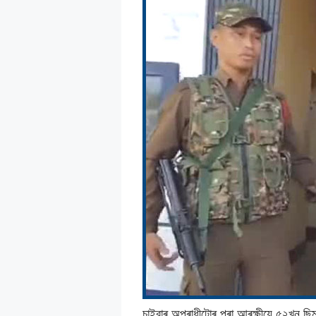
চাইবাৰ অপৰাধীটোৰ পৰা আৰক্ষীয়ে ৫২খন ছি