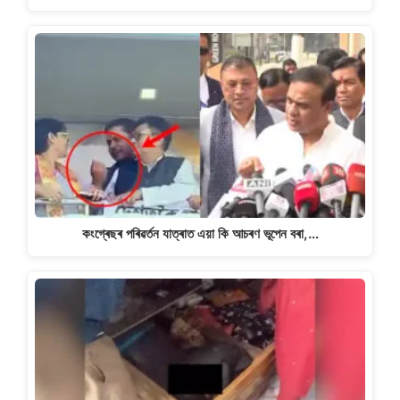
কংগ্ৰেছৰ পৰিৱৰ্তন যাত্ৰাত এয়া কি আচৰণ ভূপেন বৰা,…