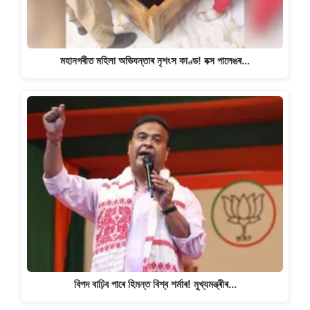
মহানগৰীত মহিলা অভিযন্তাৰ নৃশংস কাণ্ড! বক্স পালেঙৰ…
বিপদ বাঢ়িব পাৰে হিমন্ত বিশ্ব শৰ্মাৰ! মুখ্যমন্ত্ৰীৰ…