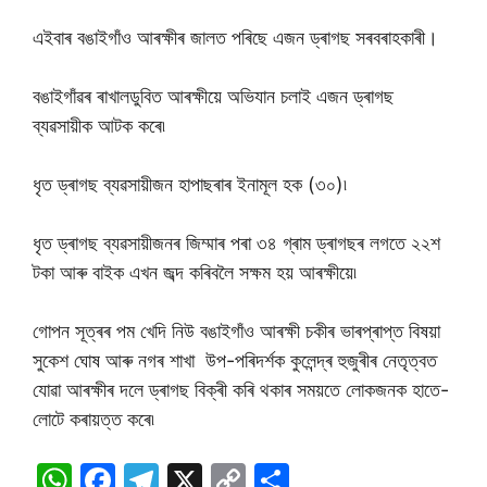
এইবাৰ বঙাইগাঁও আৰক্ষীৰ জালত পৰিছে এজন ড্ৰাগছ সৰবৰাহকাৰী।
বঙাইগাঁৱৰ ৰাখালডুবিত আৰক্ষীয়ে অভিযান চলাই এজন ড্ৰাগছ
ব্যৱসায়ীক আটক কৰে৷
ধৃত ড্ৰাগছ ব্যৱসায়ীজন হাপাছৰাৰ ইনামূল হক (৩০)৷
ধৃত ড্ৰাগছ ব্যৱসায়ীজনৰ জিম্মাৰ পৰা ৩৪ গ্ৰাম ড্ৰাগছৰ লগতে ২২শ
টকা আৰু বাইক এখন জব্দ কৰিবলৈ সক্ষম হয় আৰক্ষীয়ে৷
গোপন সূত্ৰৰ পম খেদি নিউ বঙাইগাঁও আৰক্ষী চকীৰ ভাৰপ্ৰাপ্ত বিষয়া
সুকেশ ঘোষ আৰু নগৰ শাখা উপ-পৰিদৰ্শক কুলেন্দ্ৰ হুজুৰীৰ নেতৃত্বত
যোৱা আৰক্ষীৰ দলে ড্ৰাগছ বিক্ৰী কৰি থকাৰ সময়তে লোকজনক হাতে-
লোটে কৰায়ত্ত কৰে৷
W
F
T
X
C
S