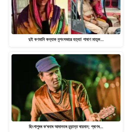
দুই কণমানি কন্যাক নৃশংসভাৱে হত্যা! পাষাণ মাতৃক…
ছিংগাপুৰৰ ক'ৰনাৰ আদালতৰ চূড়ান্ত ৰায়দান; প্ৰাণৰ…