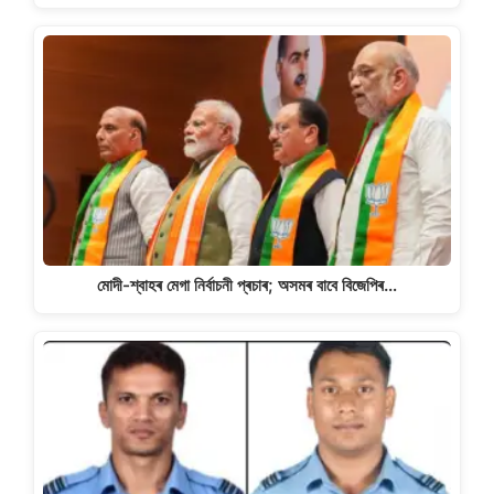
মোদী-শ্বাহৰ মেগা নিৰ্বাচনী প্ৰচাৰ; অসমৰ বাবে বিজেপিৰ…