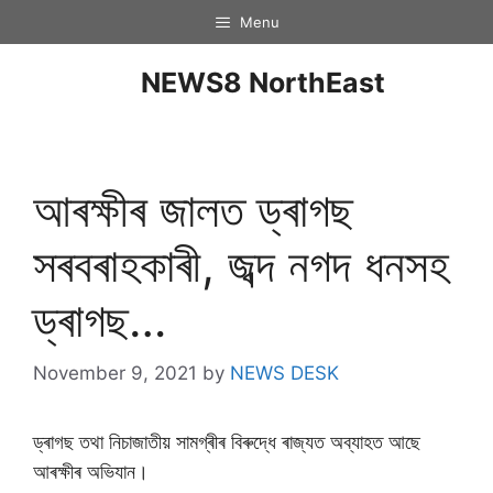
Menu
NEWS8 NorthEast
আৰক্ষীৰ জালত ড্ৰাগছ
সৰবৰাহকাৰী, জব্দ নগদ ধনসহ
ড্ৰাগছ…
November 9, 2021
by
NEWS DESK
ড্ৰাগছ তথা নিচাজাতীয় সামগ্ৰীৰ বিৰুদ্ধে ৰাজ্যত অব্যাহত আছে
আৰক্ষীৰ অভিযান।