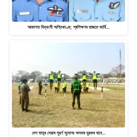
আকাশত বিধ্বংসী অগ্নিকাণ্ড; প্ৰশিক্ষণৰ মাজতে কাৰ্বি…
দেশ মাতৃৰ সেৱাৰ সুৱৰ্ণ সুযোগঃ অসমৰ যুৱকৰ বাবে…