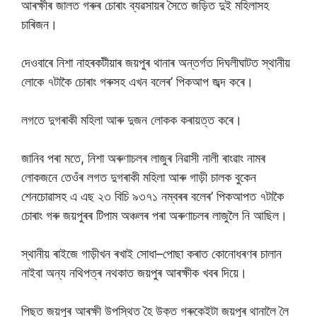
আৰক্ষীৰ জালত গৰুৰ চোৰাং ব্যৱসায়ৰ সৈতে জড়িত দুই মহিলাসহ
চাৰিজন।
দেওবাৰে নিশা নাহৰকটীয়াৰ জয়পুৰ থানাৰ অন্তৰ্গত দিঘলীঘাটত স্থানীয়
লোকে ৭টাকৈ চোৰাং গৰুসহ এখন বলেৰ’ পিকআপ জব্দ কৰে।
লগতে দুগৰাকী মহিলা আৰু দুজন লোকক কৰায়ত্ত কৰে।
জানিব পৰা মতে, নিশা অৰুণাচলৰ লাজুৰ নিৱাসী নালী ৰাংৱাং নামৰ
লোকজনে তেওঁৰ লগত দুগৰাকী মহিলা আৰু গাড়ী চালক বুকেন
শেনচোৱাসহ এ এছ ২৩ বিচি ৯৩৭১ নম্বৰৰ বলেৰ’ পিকআপত ৭টাকৈ
চোৰাং গৰু জয়পুৰৰ টিপাম অঞ্চলৰ পৰা অৰুণাচলৰ লাজুলৈ নি আছিল।
স্থানীয় ৰাইজে গাড়ীখন ৰখাই সোধা–পোছা কৰাত কোনোধৰণৰ চালান
নাইবা অন্য নথিপত্ৰ নথকাত জয়পুৰ আৰক্ষীক খবৰ দিয়ে।
পিছত জয়পুৰ আৰক্ষী উপস্থিত হৈ উক্ত গৰুকেইটা জয়পুৰ থানালৈ লৈ