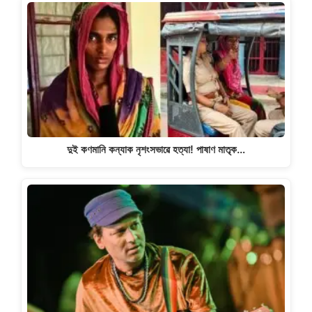
দুই কণমানি কন্যাক নৃশংসভাৱে হত্যা! পাষাণ মাতৃক…