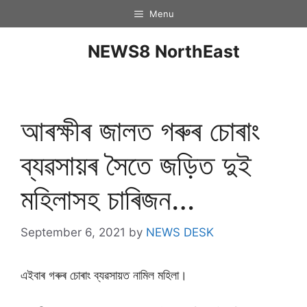
Menu
NEWS8 NorthEast
আৰক্ষীৰ জালত গৰুৰ চোৰাং
ব্যৱসায়ৰ সৈতে জড়িত দুই
মহিলাসহ চাৰিজন…
September 6, 2021
by
NEWS DESK
এইবাৰ গৰুৰ চোৰাং ব্যৱসায়ত নামিল মহিলা।