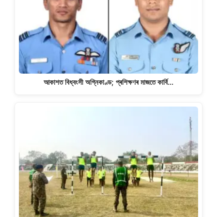
আকাশত বিধ্বংসী অগ্নিকাণ্ড; প্ৰশিক্ষণৰ মাজতে কাৰ্বি…