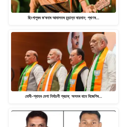
ছিংগাপুৰৰ ক'ৰনাৰ আদালতৰ চূড়ান্ত ৰায়দান; প্ৰাণৰ…
মোদী-শ্বাহৰ মেগা নিৰ্বাচনী প্ৰচাৰ; অসমৰ বাবে বিজেপিৰ…