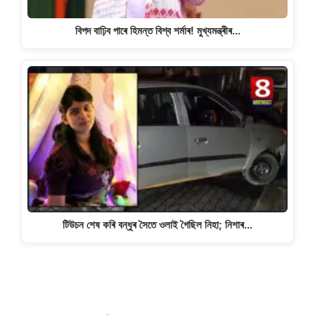
বিপদ বাঢ়িব পাৰে হিমন্ত বিশ্ব শৰ্মাৰ! মুখ্যমন্ত্ৰীৰ…
টিউচন শেষ কৰি বন্ধুৰ সৈতে ওলাই গৈছিল নিহা; নিশাৰ…