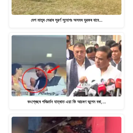
দেশ মাতৃৰ সেৱাৰ সুৱৰ্ণ সুযোগঃ অসমৰ যুৱকৰ বাবে…
কংগ্ৰেছৰ পৰিৱৰ্তন যাত্ৰাত এয়া কি আচৰণ ভূপেন বৰা,…