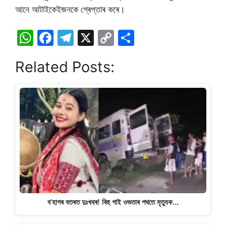
আনে আটাইকেইজনকে গ্ৰেপ্তাৰ কৰে।
W
F
T
X
C
S
h
a
el
o
h
Related Posts:
at
c
e
p
ar
s
e
gr
y
e
A
b
a
Li
p
o
m
n
p
o
k
k
ব’হাগৰ বতৰত দুঃখবৰ! বিহু গাই ওভতাৰ পথতে মৃত্যুক…