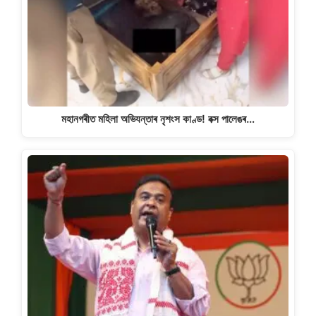
মহানগৰীত মহিলা অভিযন্তাৰ নৃশংস কাণ্ড! বক্স পালেঙৰ…