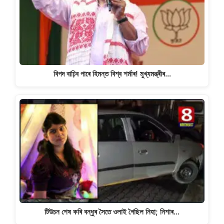
বিপদ বাঢ়িব পাৰে হিমন্ত বিশ্ব শৰ্মাৰ! মুখ্যমন্ত্ৰীৰ…
টিউচন শেষ কৰি বন্ধুৰ সৈতে ওলাই গৈছিল নিহা; নিশাৰ…