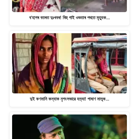
ব’হাগৰ বতৰত দুঃখবৰ! বিহু গাই ওভতাৰ পথতে মৃত্যুক…
দুই কণমানি কন্যাক নৃশংসভাৱে হত্যা! পাষাণ মাতৃক…