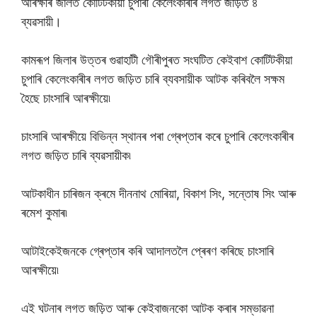
আৰক্ষীৰ জালত কোটিটকীয়া চুপাৰী কেলেংকাৰীৰ লগত জড়িত ৪
ব্যৱসায়ী।
কামৰূপ জিলাৰ উত্তৰ গুৱাহাটী গৌৰীপুৰত সংঘটিত কেইবাশ কোটিটকীয়া
চুপাৰি কেলেংকাৰীৰ লগত জড়িত চাৰি ব্যবসায়ীক আটক কৰিবলৈ সক্ষম
হৈছে চাংসাৰি আৰক্ষীয়ে৷
চাংসাৰি আৰক্ষীয়ে বিভিন্ন স্থানৰ পৰা গ্ৰেপ্তাৰ কৰে চুপাৰি কেলেংকাৰীৰ
লগত জড়িত চাৰি ব্যৱসায়ীক৷
আটকাধীন চাৰিজন ক্ৰমে দীননাথ মোৰিয়া, বিকাশ সিং, সন্তোষ সিং আৰু
ৰমেশ কুমাৰ৷
আটাইকেইজনকে গ্ৰেপ্তাৰ কৰি আদালতলৈ প্ৰেৰণ কৰিছে চাংসাৰি
আৰক্ষীয়ে৷
এই ঘটনাৰ লগত জড়িত আৰু কেইবাজনকো আটক কৰাৰ সম্ভাৱনা