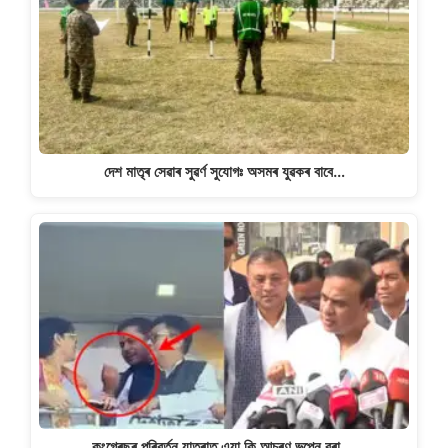
দেশ মাতৃৰ সেৱাৰ সুৱৰ্ণ সুযোগঃ অসমৰ যুৱকৰ বাবে…
কংগ্ৰেছৰ পৰিৱৰ্তন যাত্ৰাত এয়া কি আচৰণ ভূপেন বৰা,…