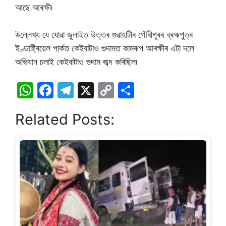
আছে আৰক্ষী৷
উল্লেখ্য যে যোৱা জুলাইত উত্তৰ গুৱাহাটীৰ গৌৰীপুৰৰ ব্ৰহ্মপুত্ৰ
ইণ্ডাষ্ট্ৰিয়েল পাৰ্কত কেইবাটাও গুদামত কামৰূপ আৰক্ষীৰ এটা দলে
অভিযান চলাই কেইবাটাও গুদাম জব্দ কৰিছিল৷
W
F
T
X
C
S
h
a
el
o
h
Related Posts:
at
c
e
p
ar
s
e
gr
y
e
A
b
a
Li
p
o
m
n
p
o
k
k