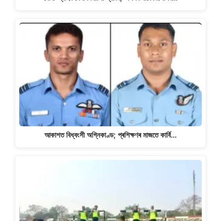
আকাশত বিধ্বংসী অগ্নিকাণ্ড; প্ৰশিক্ষণৰ মাজতে কাৰ্বি…