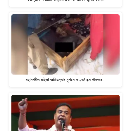
মহানগৰীত মহিলা অভিযন্তাৰ নৃশংস কাণ্ড! বক্স পালেঙৰ…