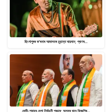
ছিংগাপুৰৰ ক'ৰনাৰ আদালতৰ চূড়ান্ত ৰায়দান; প্ৰাণৰ…
মোদী-শ্বাহৰ মেগা নিৰ্বাচনী প্ৰচাৰ; অসমৰ বাবে বিজেপিৰ…