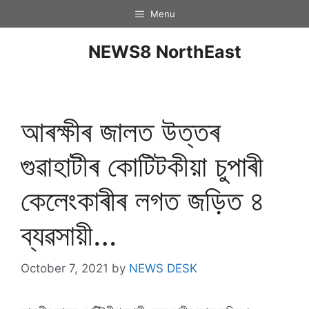
Menu
NEWS8 NorthEast
আৰক্ষীৰ জালত উত্তৰ
গুৱাহাটীৰ কোটিটকীয়া চুপাৰী
কেলেংকাৰীৰ লগত জড়িত ৪
ব্যৱসায়ী…
October 7, 2021
by
NEWS DESK