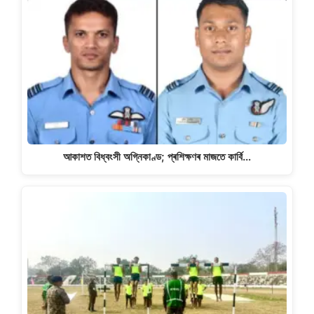
আকাশত বিধ্বংসী অগ্নিকাণ্ড; প্ৰশিক্ষণৰ মাজতে কাৰ্বি…