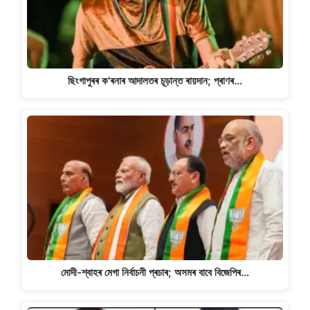
ছিংগাপুৰৰ ক'ৰনাৰ আদালতৰ চূড়ান্ত ৰায়দান; প্ৰাণৰ…
মোদী-শ্বাহৰ মেগা নিৰ্বাচনী প্ৰচাৰ; অসমৰ বাবে বিজেপিৰ…