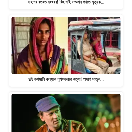
ব’হাগৰ বতৰত দুঃখবৰ! বিহু গাই ওভতাৰ পথতে মৃত্যুক…
দুই কণমানি কন্যাক নৃশংসভাৱে হত্যা! পাষাণ মাতৃক…