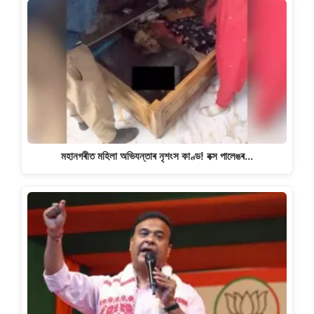
মহানগৰীত মহিলা অভিযন্তাৰ নৃশংস কাণ্ড! বক্স পালেঙৰ…