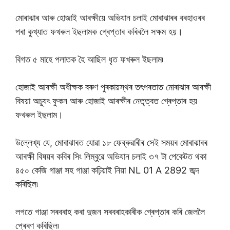
মোৰাঝাৰ আৰু হোজাই আৰক্ষীয়ে অভিযান চলাই মোৰাঝাৰৰ বৰহাওৰৰ
পৰা কুখ্যাত ফখৰুল ইছলামক গ্ৰেপ্তাৰ কৰিবলৈ সক্ষম হয়।
বিগত ৫ মাহে পলাতক হৈ আছিল ধৃত ফখৰুল ইছলাম৷
হোজাই আৰক্ষী অধীক্ষক বৰুণ পুৰকায়স্থৰ তৎপৰতাত মোৰাঝাৰ আৰক্ষী
বিষয়া অচ্যুৎ ফুকন আৰু হোজাই আৰক্ষীৰ নেতৃত্বত গ্ৰেপ্তাৰ হয়
ফখৰুল ইছলাম।
উল্লেখ্য যে, মোৰাঝাৰত যোৱা ১৮ ফেব্ৰুৱাৰীৰ সেই সময়ৰ মোৰাঝাৰৰ
আৰক্ষী বিষয়ৰ কবিৰ সিং লিম্বুৱে অভিযান চলাই ৩৭ টা পেকেটত থকা
৪৫০ কেজি গাঞ্জা সহ গাঞ্জা কঢ়িয়াই নিয়া NL 01 A 2892 জব্দ
কৰিছিল৷
লগতে গাঞ্জা সৰবৰাহ কৰা দুজন সৰবৰাহকাৰীক গ্ৰেপ্তাৰ কৰি জেললৈ
প্ৰেৰণ কৰিছিল৷