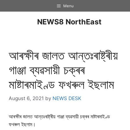
Menu
NEWS8 NorthEast
আৰক্ষীৰ জালত আন্তঃৰাষ্ট্ৰীয়
গাঞ্জা ব্যৱসায়ী চক্ৰৰ
মাষ্টাৰমাইণ্ড ফখৰুল ইছলাম
August 6, 2021
by
NEWS DESK
আৰক্ষীৰ জালত আন্তঃৰাষ্ট্ৰীয় গাঞ্জা ব্যৱসায়ী চক্ৰৰ মাষ্টাৰমাইণ্ড
ফখৰুল ইছলাম।