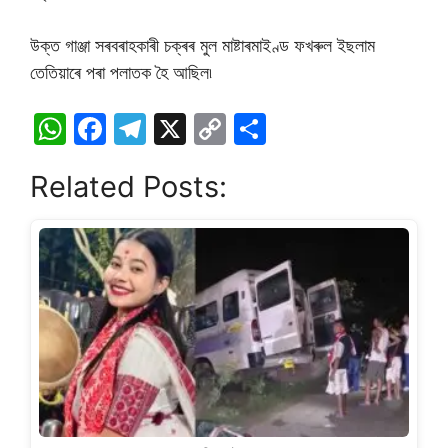
উক্ত গাঞ্জা সৰবৰাহকাৰী চক্ৰৰ মুল মাষ্টাৰমাইণ্ড ফখৰুল ইছলাম
তেতিয়াৰে পৰা পলাতক হৈ আছিল৷
W
F
T
X
C
S
h
a
el
o
h
Related Posts:
at
c
e
p
ar
s
e
gr
y
e
A
b
a
Li
p
o
m
n
p
o
k
k