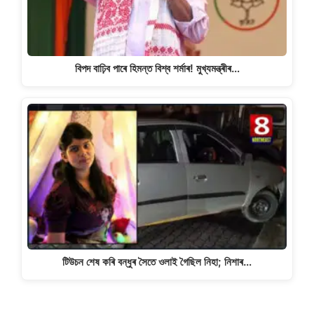
বিপদ বাঢ়িব পাৰে হিমন্ত বিশ্ব শৰ্মাৰ! মুখ্যমন্ত্ৰীৰ…
টিউচন শেষ কৰি বন্ধুৰ সৈতে ওলাই গৈছিল নিহা; নিশাৰ…