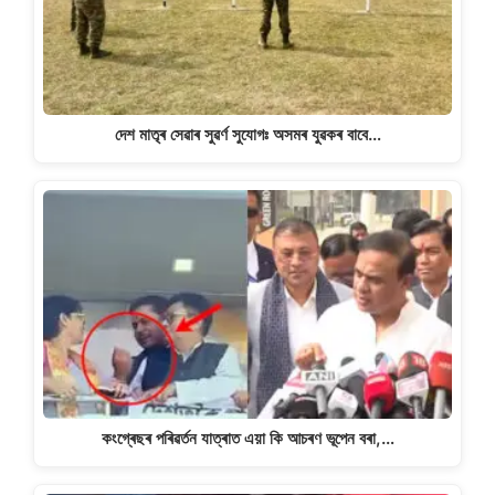
দেশ মাতৃৰ সেৱাৰ সুৱৰ্ণ সুযোগঃ অসমৰ যুৱকৰ বাবে…
কংগ্ৰেছৰ পৰিৱৰ্তন যাত্ৰাত এয়া কি আচৰণ ভূপেন বৰা,…