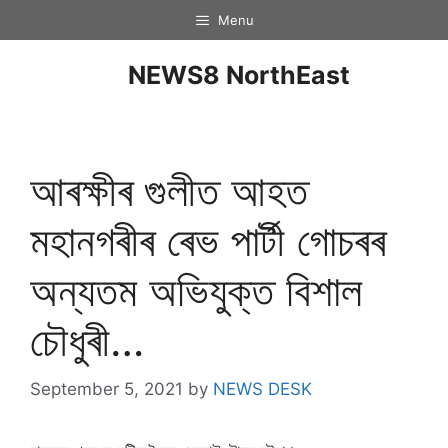
Menu
NEWS8 NorthEast
আৰক্ষীৰ গুলীত আহত
মহানগৰীৰ ৰেভ পাৰ্টী গোচৰৰ
অন্যতম অভিযুক্ত বিশাল
চৌধুৰী…
September 5, 2021
by
NEWS DESK