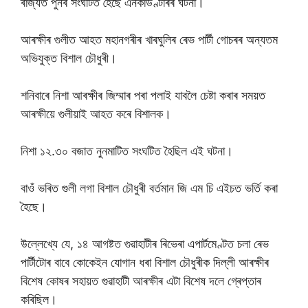
ৰাজ্যত পুনৰ সংঘটিত হৈছে এনকাউণ্টাৰৰ ঘটনা।
আৰক্ষীৰ গুলীত আহত মহানগৰীৰ খাৰঘুলিৰ ৰেভ পাৰ্টী গোচৰৰ অন্যতম
অভিযুক্ত বিশাল চৌধুৰী।
শনিবাৰে নিশা আৰক্ষীৰ জিম্মাৰ পৰা পলাই যাবলৈ চেষ্টা কৰাৰ সময়ত
আৰক্ষীয়ে গুলীয়াই আহত কৰে বিশালক।
নিশা ১২.৩০ বজাত নুনমাটিত সংঘটিত হৈছিল এই ঘটনা।
বাওঁ ভৰিত গুলী লগা বিশাল চৌধুৰী বৰ্তমান জি এম চি এইচত ভৰ্তি কৰা
হৈছে।
উল্লেখ্যে যে, ১৪ আগষ্টত গুৱাহাটীৰ ৰিভেৰা এপাৰ্টমেণ্টত চলা ৰেভ
পাৰ্টীটোৰ বাবে কোকেইন যোগান ধৰা বিশাল চৌধুৰীক দিল্লী আৰক্ষীৰ
বিশেষ কোষৰ সহায়ত গুৱাহাটী আৰক্ষীৰ এটা বিশেষ দলে গ্ৰেপ্তাৰ
কৰিছিল।