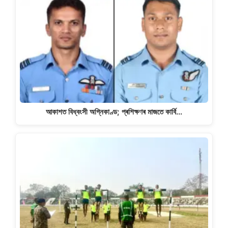
আকাশত বিধ্বংসী অগ্নিকাণ্ড; প্ৰশিক্ষণৰ মাজতে কাৰ্বি…