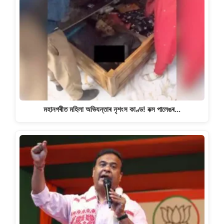
মহানগৰীত মহিলা অভিযন্তাৰ নৃশংস কাণ্ড! বক্স পালেঙৰ…