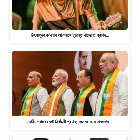
ছিংগাপুৰৰ ক'ৰনাৰ আদালতৰ চূড়ান্ত ৰায়দান; প্ৰাণৰ…
মোদী-শ্বাহৰ মেগা নিৰ্বাচনী প্ৰচাৰ; অসমৰ বাবে বিজেপিৰ…