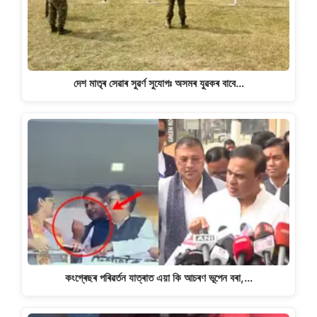
দেশ মাতৃৰ সেৱাৰ সুৱৰ্ণ সুযোগঃ অসমৰ যুৱকৰ বাবে…
কংগ্ৰেছৰ পৰিৱৰ্তন যাত্ৰাত এয়া কি আচৰণ ভূপেন বৰা,…