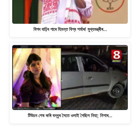
বিপদ বাঢ়িব পাৰে হিমন্ত বিশ্ব শৰ্মাৰ! মুখ্যমন্ত্ৰীৰ…
টিউচন শেষ কৰি বন্ধুৰ সৈতে ওলাই গৈছিল নিহা; নিশাৰ…