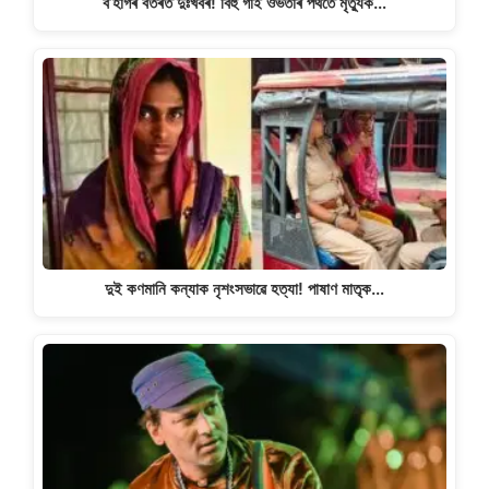
ব’হাগৰ বতৰত দুঃখবৰ! বিহু গাই ওভতাৰ পথতে মৃত্যুক…
দুই কণমানি কন্যাক নৃশংসভাৱে হত্যা! পাষাণ মাতৃক…