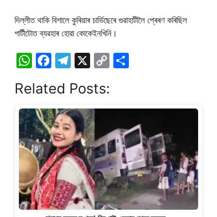
দিল্লীত থাকি বিশালে কুৰিয়াৰ চাৰ্ভিছেৰে গুৱাহাটীলৈ প্ৰেৰণ কৰিছিল
পাৰ্টীটোত ব্যৱহাৰ হোৱা কোকেইনখিনি।
W
F
T
X
C
S
h
a
el
o
h
Related Posts:
at
c
e
p
ar
s
e
gr
y
e
A
b
a
Li
p
o
m
n
p
o
k
k