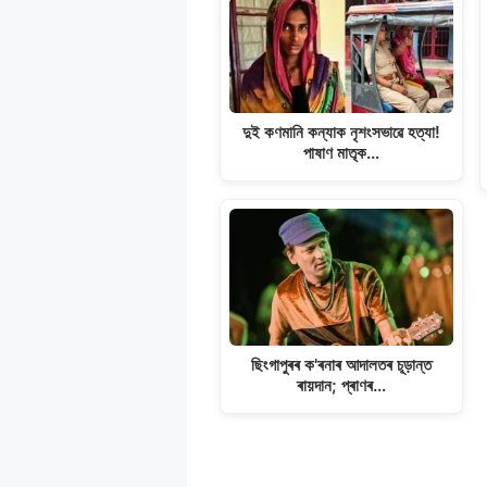
দুই কণমানি কন্যাক নৃশংসভাৱে হত্যা!
পাষাণ মাতৃক…
ছিংগাপুৰৰ ক'ৰনাৰ আদালতৰ চূড়ান্ত
ৰায়দান; প্ৰাণৰ…