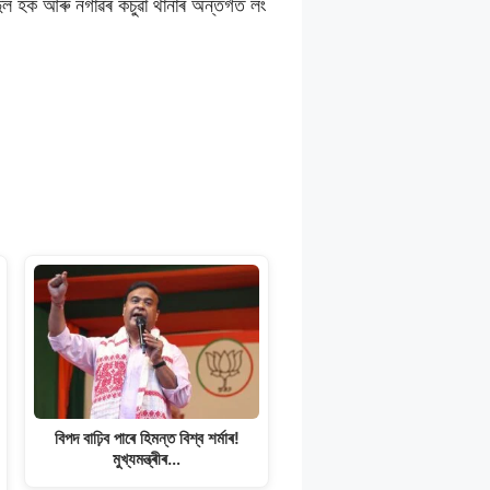
ুল হক আৰু নগাঁৱৰ কচুৱা থানাৰ অন্তৰ্গত লং
বিপদ বাঢ়িব পাৰে হিমন্ত বিশ্ব শৰ্মাৰ!
মুখ্যমন্ত্ৰীৰ…