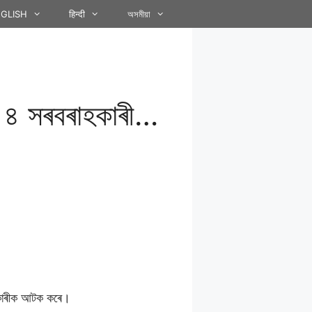
GLISH
हिन्दी
অসমীয়া
ক ৪ সৰবৰাহকাৰী…
ৰাহকাৰীক আটক কৰে।