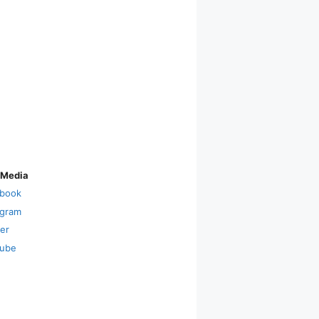
 Media
book
agram
ter
ube