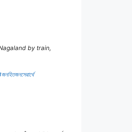
Nagaland by train,
জনহিতজনসেৱাৰ্থে