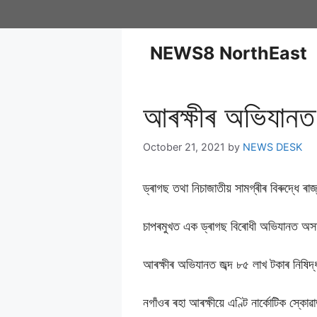
NEWS8 NorthEast
আৰক্ষীৰ অভিযানত
October 21, 2021
by
NEWS DESK
ড্ৰাগছ তথা নিচাজাতীয় সামগ্ৰীৰ বিৰুদ্ধে
চাপৰমুখত এক ড্ৰাগছ বিৰোধী অভিযানত অস
আৰক্ষীৰ অভিযানত জব্দ ৮৫ লাখ টকাৰ নিষিদ্
নগাঁওৰ ৰহা আৰক্ষীয়ে এণ্টি নাৰ্কোটিক স্ক