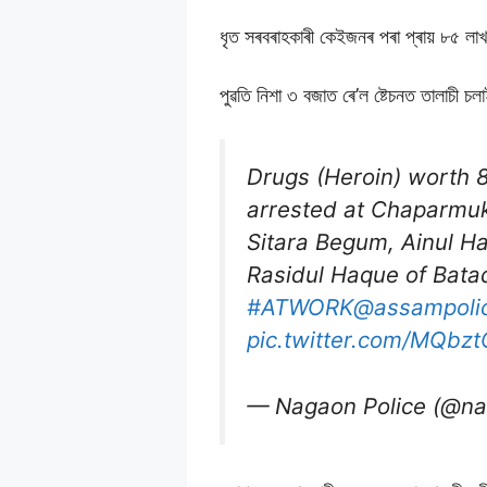
ধৃত সৰবৰাহকাৰী কেইজনৰ পৰা প্ৰায় ৮৫ লা
পুৱতি নিশা ৩ বজাত ৰে’ল ষ্টেচনত তালাচী চ
Drugs (Heroin) worth 8
arrested at Chaparmuk
Sitara Begum, Ainul H
Rasidul Haque of Bata
#ATWORK
@assampoli
pic.twitter.com/MQbz
— Nagaon Police (@na