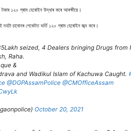
খ টকাৰ ১২০ গ্ৰাম হেৰোইন উদ্ধাৰ কৰে আৰক্ষীয়ে।
লাই দহটা চাবোনৰ পেকেটত ভৰ্তি ১২০ গ্ৰাম হেৰোইন জব্দ কৰে।
5Lakh seized, 4 Dealers bringing Drugs from 
h, Raha.
aque &
drava and Wadikul Islam of Kachuwa Caught.
#
ce
@DGPAssamPolice
@CMOfficeAssam
tCwyLk
gaonpolice)
October 20, 2021