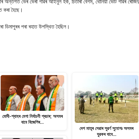
ৰ অন্তৰ্গত ভেৰ ভেৰী গাঁৱৰ আইনুল হক, চিতাৰা বেগম, ধোনিয়া ভেটি গাঁৱৰ ৰোজিদ
ক্ত কৰা হৈছে।
াৰা ডিমাপুৰৰ পৰা ৰহাত উপস্থিত হৈছিল।
S
h
ar
e
মোদী-শ্বাহৰ মেগা নিৰ্বাচনী প্ৰচাৰ; অসমৰ
বাবে বিজেপিৰ…
দেশ মাতৃৰ সেৱাৰ সুৱৰ্ণ সুযোগঃ অসমৰ
যুৱকৰ বাবে…