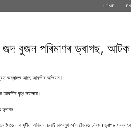
HOME
EN
 জব্দ বুজন পৰিমাণৰ ড্ৰাগছ, আট
 ৰাজ্যত অব্যাহত আছে আৰক্ষীৰ অভিযান।
ম আৰক্ষীৰ বৃহৎ সফলতা।
ধ ড্ৰাগচ।
োৱাডৰ সৈতে এক যুটীয়া অভিযান চলাই চাপৰমুখ ৰে’ল ষ্টেচনত চাৰিজন ড্ৰাগছ সৰব