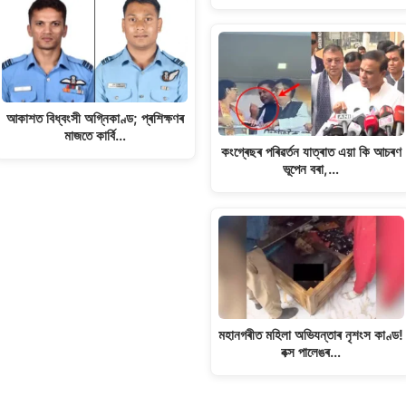
আকাশত বিধ্বংসী অগ্নিকাণ্ড; প্ৰশিক্ষণৰ
মাজতে কাৰ্বি…
কংগ্ৰেছৰ পৰিৱৰ্তন যাত্ৰাত এয়া কি আচৰণ
ভূপেন বৰা,…
মহানগৰীত মহিলা অভিযন্তাৰ নৃশংস কাণ্ড!
বক্স পালেঙৰ…