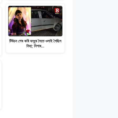
টিউচন শেষ কৰি বন্ধুৰ সৈতে ওলাই গৈছিল
নিহা; নিশাৰ…