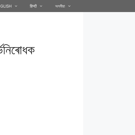
GLISH
हिन्दी
অসমীয়া
্ভনিৰোধক