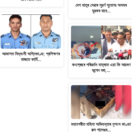
দেশ মাতৃৰ সেৱাৰ সুৱৰ্ণ সুযোগঃ অসমৰ
যুৱকৰ বাবে…
আকাশত বিধ্বংসী অগ্নিকাণ্ড; প্ৰশিক্ষণৰ
মাজতে কাৰ্বি…
কংগ্ৰেছৰ পৰিৱৰ্তন যাত্ৰাত এয়া কি আচৰণ
ভূপেন বৰা,…
মহানগৰীত মহিলা অভিযন্তাৰ নৃশংস কাণ্ড!
বক্স পালেঙৰ…