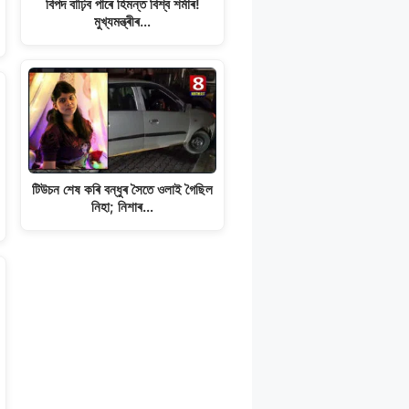
বিপদ বাঢ়িব পাৰে হিমন্ত বিশ্ব শৰ্মাৰ!
মুখ্যমন্ত্ৰীৰ…
টিউচন শেষ কৰি বন্ধুৰ সৈতে ওলাই গৈছিল
নিহা; নিশাৰ…