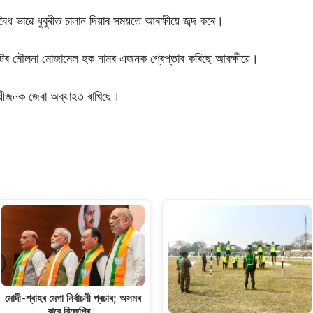
অবৈধ ভাৱে ধুবুৰীত চালান দিয়াৰ সময়তে আৰক্ষীয়ে জব্দ কৰে।
ঘাটৰ মৌলনা মোজামেল হক নামৰ এজনক গ্ৰেপ্তাৰ কৰিছে আৰক্ষীয়ে।
সায়ীজনক জেৰা অব্যাহত ৰাখিছে।
S
h
ar
e
মোদী-শ্বাহৰ মেগা নিৰ্বাচনী প্ৰচাৰ; অসমৰ
বাবে বিজেপিৰ…