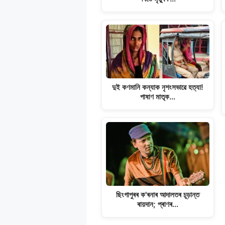
দুই কণমানি কন্যাক নৃশংসভাৱে হত্যা!
পাষাণ মাতৃক…
ছিংগাপুৰৰ ক'ৰনাৰ আদালতৰ চূড়ান্ত
ৰায়দান; প্ৰাণৰ…