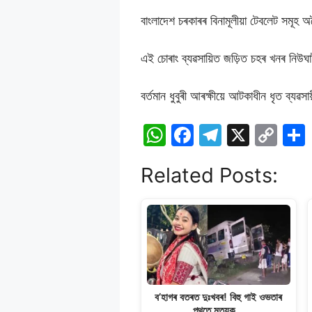
বাংলাদেশ চৰকাৰৰ বিনামূলীয়া টেবলেট সমূহ 
এই চোৰাং ব্যৱসায়িত জড়িত চহৰ খনৰ নিউ
বৰ্তমান ধুবুৰী আৰক্ষীয়ে আটকাধীন ধৃত ব্যৱ
W
F
T
X
C
h
a
el
o
Related Posts:
at
c
e
p
s
e
gr
y
A
b
a
Li
p
o
m
n
p
o
k
k
ব’হাগৰ বতৰত দুঃখবৰ! বিহু গাই ওভতাৰ
পথতে মৃত্যুক…