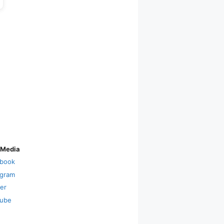
 Media
book
agram
ter
ube