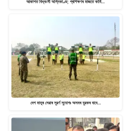
আকাশত বিধ্বংসী অগ্নিকাণ্ড; প্ৰশিক্ষণৰ মাজতে কাৰ্বি…
দেশ মাতৃৰ সেৱাৰ সুৱৰ্ণ সুযোগঃ অসমৰ যুৱকৰ বাবে…