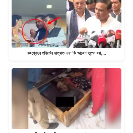
কংগ্ৰেছৰ পৰিৱৰ্তন যাত্ৰাত এয়া কি আচৰণ ভূপেন বৰা,…