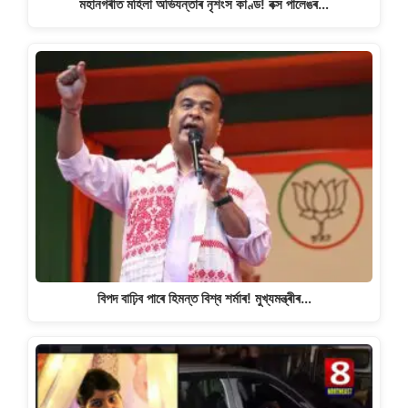
মহানগৰীত মহিলা অভিযন্তাৰ নৃশংস কাণ্ড! বক্স পালেঙৰ…
বিপদ বাঢ়িব পাৰে হিমন্ত বিশ্ব শৰ্মাৰ! মুখ্যমন্ত্ৰীৰ…