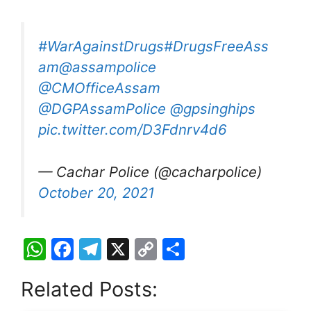
#WarAgainstDrugs
#DrugsFreeAss
am
@assampolice
@CMOfficeAssam
@DGPAssamPolice
@gpsinghips
pic.twitter.com/D3Fdnrv4d6
— Cachar Police (@cacharpolice)
October 20, 2021
W
F
T
X
C
S
h
a
el
o
h
Related Posts:
at
c
e
p
ar