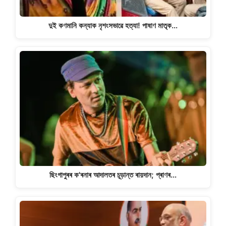
দুই কণমানি কন্যাক নৃশংসভাৱে হত্যা! পাষাণ মাতৃক…
ছিংগাপুৰৰ ক'ৰনাৰ আদালতৰ চূড়ান্ত ৰায়দান; প্ৰাণৰ…