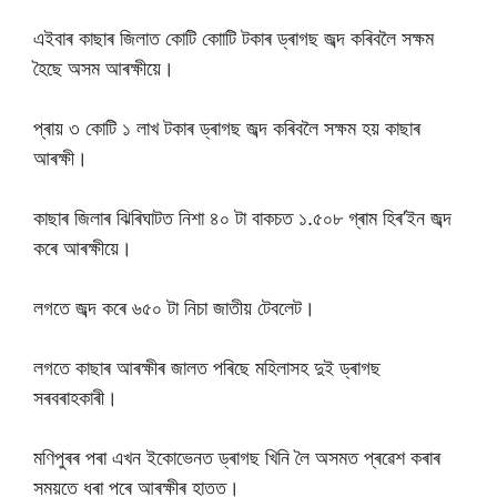
এইবাৰ কাছাৰ জিলাত কোটি কাোটি টকাৰ ড্ৰাগছ জব্দ কৰিবলৈ সক্ষম
হৈছে অসম আৰক্ষীয়ে।
প্ৰায় ৩ কোটি ১ লাখ টকাৰ ড্ৰাগছ জব্দ কৰিবলৈ সক্ষম হয় কাছাৰ
আৰক্ষী।
কাছাৰ জিলাৰ ঝিৰিঘাটত নিশা ৪০ টা বাকচত ১.৫০৮ গ্ৰাম হিৰ’ইন জব্দ
কৰে আৰক্ষীয়ে।
লগতে জব্দ কৰে ৬৫০ টা নিচা জাতীয় টেবলেট।
লগতে কাছাৰ আৰক্ষীৰ জালত পৰিছে মহিলাসহ দুই ড্ৰাগছ
সৰবৰাহকাৰী।
মণিপুৰৰ পৰা এখন ইকোভেনত ড্ৰাগছ খিনি লৈ অসমত প্ৰৱেশ কৰাৰ
সময়তে ধৰা পৰে আৰক্ষীৰ হাতত।