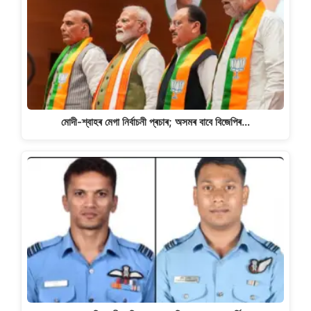
মোদী-শ্বাহৰ মেগা নিৰ্বাচনী প্ৰচাৰ; অসমৰ বাবে বিজেপিৰ…