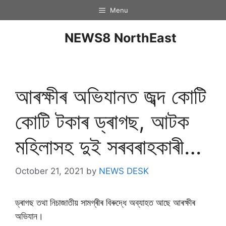
Menu
NEWS8 NorthEast
আৰক্ষীৰ অভিযানত জব্দ কোটি
কোটি টকাৰ ড্ৰাগছ, আটক
মহিলাসহ দুই সৰবৰাহকাৰী…
October 21, 2021
by
NEWS DESK
ড্ৰাগছ তথা নিচাজাতীয় সামগ্ৰীৰ বিৰুদ্ধে অব্যাহত আছে আৰক্ষীৰ
অভিযান।