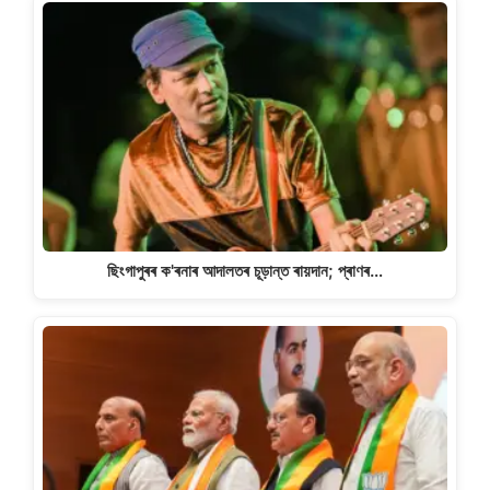
ছিংগাপুৰৰ ক'ৰনাৰ আদালতৰ চূড়ান্ত ৰায়দান; প্ৰাণৰ…