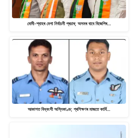
মোদী-শ্বাহৰ মেগা নিৰ্বাচনী প্ৰচাৰ; অসমৰ বাবে বিজেপিৰ…
আকাশত বিধ্বংসী অগ্নিকাণ্ড; প্ৰশিক্ষণৰ মাজতে কাৰ্বি…