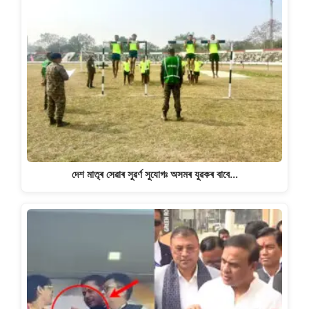
দেশ মাতৃৰ সেৱাৰ সুৱৰ্ণ সুযোগঃ অসমৰ যুৱকৰ বাবে…