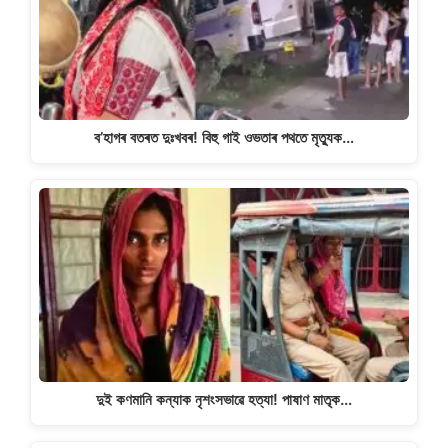
p
o
k
k
ব’হাগৰ বতৰত দুঃখবৰ! বিহু গাই ওভতাৰ পথতে মৃত্যুক…
দুই কণমানি কন্যাক নৃশংসভাৱে হত্যা! পাষাণ মাতৃক…