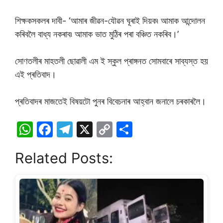
শিক্ষকসকলৰ দাবী- ‘আমাৰ জীৱন-যৌৱন ঘূৰাই দিয়ক৷ আমাক আন্দোলন
কৰিবলৈ বাধ্য নকৰাব৷ আমাক ভাত মুঠিৰ পৰা বঞ্চিত নকৰিব।’
সোণতলীৰ মাহতলী ছোৱালী এম ই স্কুল প্ৰাঙ্গনত সোমবাৰে সাব্যস্ত হয়
এই প্ৰতিবাদ।
প্ৰতিবাদৰ মাজতেই বিষয়টো পুনৰ বিবেচনাৰ আহ্বান জনালে চৰকাৰলৈ।
W
F
T
X
C
S
h
a
el
o
h
Related Posts:
at
c
e
p
ar
s
e
gr
y
e
A
b
a
Li
p
o
m
n