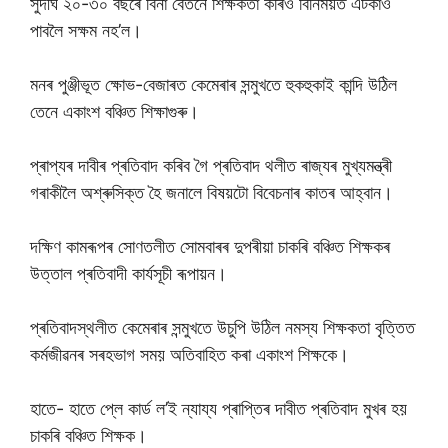
সুদীৰ্ঘ ২০-৩০ বছৰে বিনা বেতনে শিক্ষকতা কৰিও বিনিময়ত এটকাও
পাবলৈ সক্ষম নহ’ল।
মনৰ পুঞ্জীভূত ক্ষোভ-বেজাৰত কেমেৰাৰ সন্মুখতে হুকহুকাই কান্দি উঠিল
তেনে একাংশ বঞ্চিত শিক্ষাগুৰু।
প্ৰাপ্যৰ দাবীৰ প্ৰতিবাদ কৰিব গৈ প্ৰতিবাদ থলীত ৰাজ্যৰ মুখ্যমন্ত্ৰী
গৰাকীলৈ অশ্ৰুসিক্ত হৈ জনালে বিষয়টো বিবেচনাৰ কাতৰ আহ্বান।
দক্ষিণ কামৰূপৰ সোণতলীত সোমবাৰৰ দুপৰীয়া চাকৰি বঞ্চিত শিক্ষকৰ
উত্তাল প্ৰতিবাদী কাৰ্যসূচী ৰূপায়ন।
প্ৰতিবাদস্থলীত কেমেৰাৰ সন্মুখতে উচুপি উঠিল নমস্য শিক্ষকতা বৃত্তিত
কৰ্মজীৱনৰ সৰহভাগ সময় অতিবাহিত কৰা একাংশ শিক্ষকে।
হাতে- হাতে প্লে কাৰ্ড ল’ই ন্যায্য প্ৰাপ্তিৰ দাবীত প্ৰতিবাদ মুখৰ হয়
চাকৰি বঞ্চিত শিক্ষক।