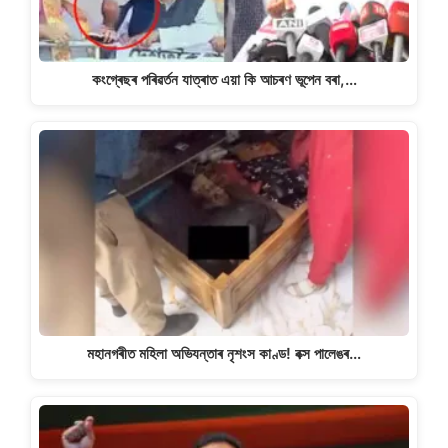
কংগ্ৰেছৰ পৰিৱৰ্তন যাত্ৰাত এয়া কি আচৰণ ভূপেন বৰা,…
মহানগৰীত মহিলা অভিযন্তাৰ নৃশংস কাণ্ড! বক্স পালেঙৰ…