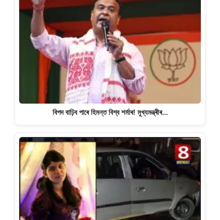
বিপদ বাঢ়িব পাৰে হিমন্ত বিশ্ব শৰ্মাৰ! মুখ্যমন্ত্ৰীৰ…