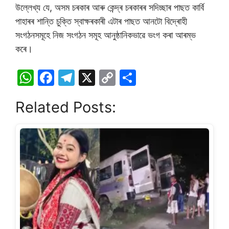
উল্লেখ্য যে, অসম চৰকাৰ আৰু কেন্দ্ৰ চৰকাৰৰ সদিচ্ছাৰ পাছত কাৰ্বি
পাহাৰৰ শান্তি চুক্তি স্বাক্ষৰকাৰী এটাৰ পাছত আনটো বিদ্ৰোহী
সংগঠনসমূহে নিজ সংগঠন সমূহ আনুষ্ঠানিকভাৱে ভংগ কৰা আৰম্ভ
কৰে।
W
F
T
X
C
S
h
a
el
o
h
Related Posts:
at
c
e
p
ar
s
e
gr
y
e
A
b
a
Li
p
o
m
n
p
o
k
k