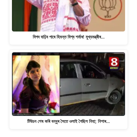
বিপদ বাঢ়িব পাৰে হিমন্ত বিশ্ব শৰ্মাৰ! মুখ্যমন্ত্ৰীৰ…
টিউচন শেষ কৰি বন্ধুৰ সৈতে ওলাই গৈছিল নিহা; নিশাৰ…