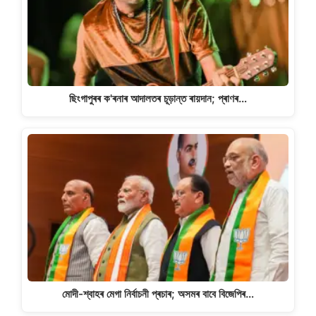
ছিংগাপুৰৰ ক'ৰনাৰ আদালতৰ চূড়ান্ত ৰায়দান; প্ৰাণৰ…
মোদী-শ্বাহৰ মেগা নিৰ্বাচনী প্ৰচাৰ; অসমৰ বাবে বিজেপিৰ…