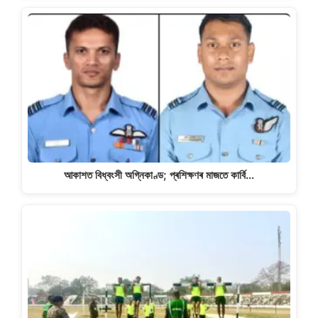
আকাশত বিধ্বংসী অগ্নিকাণ্ড; প্ৰশিক্ষণৰ মাজতে কাৰ্বি…