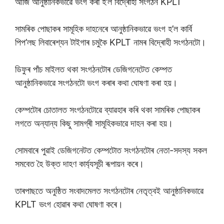
আজি আনুষ্ঠানিকভাৱে ভংগ কৰা হ’ল বিদ্ৰোহী সংগঠন KPLT
সামৰিক পোছাকৰ সামূহিক দাহনেৰে আনুষ্ঠানিকভাৱে ভংগ হ’ল কাৰ্বি
পিপ’লছ লিবাৰেশ্যন টাইগাৰ চমুকৈ KPLT নামৰ বিদ্ৰোহী সংগঠনটো।
ডিফুৰ পাঁচ মাইলত থকা সংগঠনটোৰ ডেজিগনেটেত কেম্পত
আনুষ্ঠানিকভাৱে সংগঠনটো ভংগ কৰাৰ কথা ঘোষণা কৰা হয়।
কেম্পটোৰ চোতালত সংগঠনটোৱে ব্যাৱহাৰ কৰি থকা সামৰিক পোছাকৰ
লগতে অন্যান্য কিছু সামগ্ৰী সামূহিকভাৱে দাহন কৰা হয়।
সোমবাৰে পুৱাই ডেজিগনেটত কেম্পটোত সংগঠনটোৰ নেতা-সদস্য সকল
সমবেত হৈ উক্ত দাহণ কাৰ্য্যসূচী ৰূপায়ন কৰে।
তাৰপাছতে অনুষ্ঠিত সংবাদমেলত সংগঠনটোৰ নেতৃত্বই আনুষ্ঠানিকভাৱে
KPLT ভংগ হোৱাৰ কথা ঘোষণা কৰে।