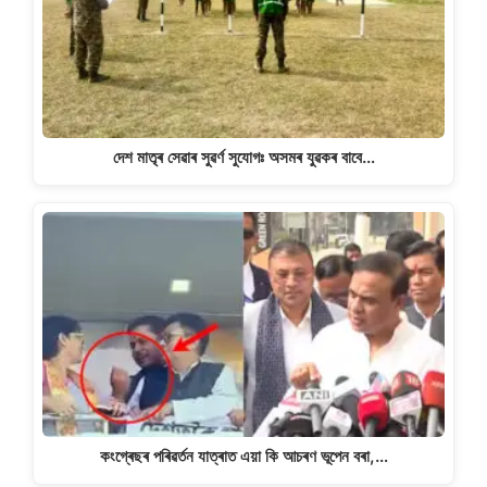
দেশ মাতৃৰ সেৱাৰ সুৱৰ্ণ সুযোগঃ অসমৰ যুৱকৰ বাবে…
কংগ্ৰেছৰ পৰিৱৰ্তন যাত্ৰাত এয়া কি আচৰণ ভূপেন বৰা,…