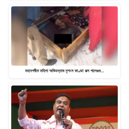
মহানগৰীত মহিলা অভিযন্তাৰ নৃশংস কাণ্ড! বক্স পালেঙৰ…