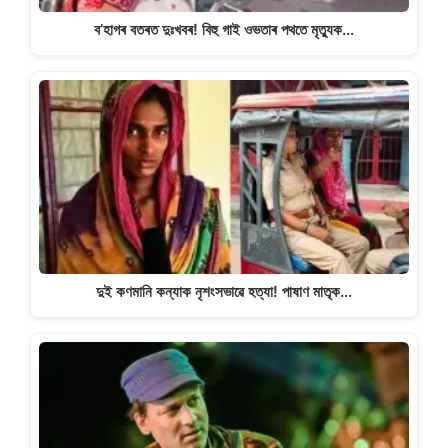
ব’হাগৰ বতৰত দুঃখবৰ! বিহু গাই ওভতাৰ পথতে মৃত্যুক…
দুই কণমানি কন্যাক নৃশংসভাৱে হত্যা! পাষাণ মাতৃক…