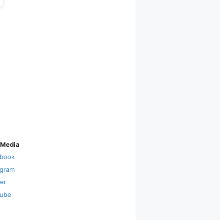
 Media
book
agram
ter
ube