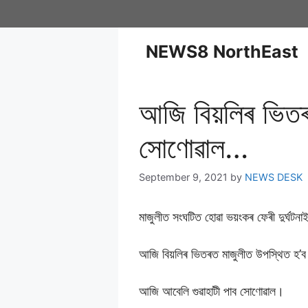
NEWS8 NorthEast
আজি বিয়লিৰ ভিতৰত ম
সোণোৱাল…
September 9, 2021
by
NEWS DESK
মাজুলীত সংঘটিত হোৱা ভয়ংকৰ ফেৰী দুৰ্ঘটন
আজি বিয়লিৰ ভিতৰত মাজুলীত উপস্থিত হ’ব কেন্
আজি আবেলি গুৱাহাটী পাব সোণোৱাল।