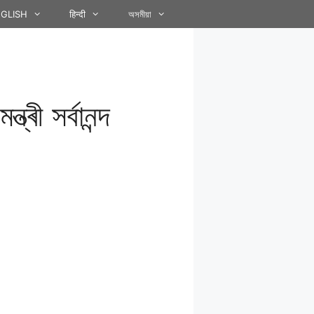
GLISH
हिन्दी
অসমীয়া
ৰী সৰ্বানন্দ