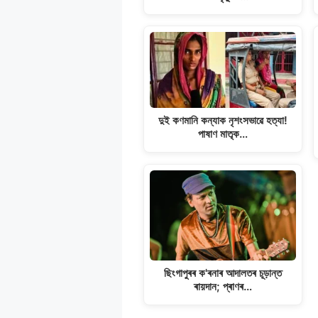
p
k
m
k
দুই কণমানি কন্যাক নৃশংসভাৱে হত্যা!
পাষাণ মাতৃক…
ছিংগাপুৰৰ ক'ৰনাৰ আদালতৰ চূড়ান্ত
ৰায়দান; প্ৰাণৰ…