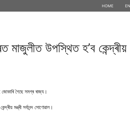
HOME
EN
াজুলীত উপস্থিত হ’ব কেন্দ্ৰীয় মন্ত্
াই জোকাৰি গৈছে সমগ্ৰ ৰাজ্য।
দ্ৰীয় মন্ত্ৰী সৰ্বানন্দ সোণোৱাল।