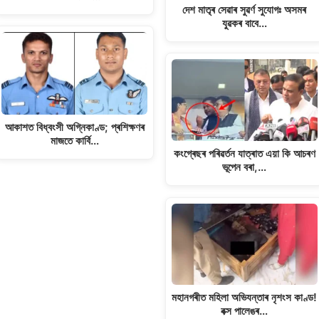
দেশ মাতৃৰ সেৱাৰ সুৱৰ্ণ সুযোগঃ অসমৰ
যুৱকৰ বাবে…
আকাশত বিধ্বংসী অগ্নিকাণ্ড; প্ৰশিক্ষণৰ
মাজতে কাৰ্বি…
কংগ্ৰেছৰ পৰিৱৰ্তন যাত্ৰাত এয়া কি আচৰণ
ভূপেন বৰা,…
মহানগৰীত মহিলা অভিযন্তাৰ নৃশংস কাণ্ড!
বক্স পালেঙৰ…