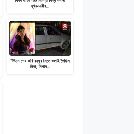
বিপদ বাঢ়িব পাৰে হিমন্ত বিশ্ব শৰ্মাৰ!
মুখ্যমন্ত্ৰীৰ…
টিউচন শেষ কৰি বন্ধুৰ সৈতে ওলাই গৈছিল
নিহা; নিশাৰ…