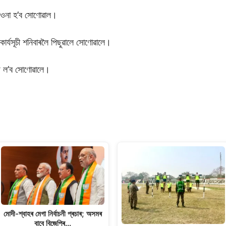
ৰাওনা হ’ব সোণোৱাল।
 কাৰ্যসূচী শনিবাৰলৈ পিছুৱালে সোণোৱালে।
বুজ ল’ব সোণোৱালে।
মোদী-শ্বাহৰ মেগা নিৰ্বাচনী প্ৰচাৰ; অসমৰ
বাবে বিজেপিৰ…