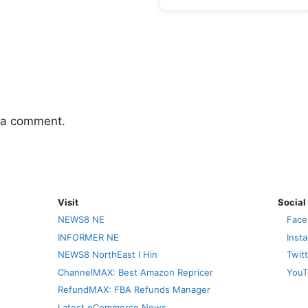
 a comment.
Visit
Social
NEWS8 NE
Face
INFORMER NE
Inst
NEWS8 NorthEast I Hin
Twit
ChannelMAX: Best Amazon Repricer
YouT
RefundMAX: FBA Refunds Manager
Latest eCommerce News