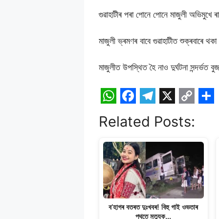
গুৱাহাটীৰ পৰা পোনে পোনে মাজুলী অভিমুখে 
মাজুলী ভ্ৰমণৰ বাবে গুৱাহাটীত শুক্ৰবাৰে থকা
মাজুলীত উপস্থিত হৈ নাও দুৰ্ঘটনা সন্দৰ্ভত 
W
F
T
X
C
S
Related Posts:
h
a
e
o
h
a
c
l
p
a
t
e
e
y
r
s
b
g
L
e
A
o
r
i
p
o
a
n
ব’হাগৰ বতৰত দুঃখবৰ! বিহু গাই ওভতাৰ
পথতে মৃত্যুক…