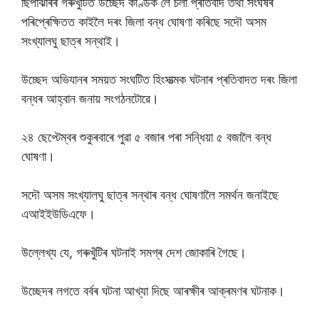
ছিপাঝাৰৰ গৰুখুঁটিত উচ্ছেদ কাণ্ডক লৈ চলা প্ৰতিবাদ তথা সংঘৰ্ষৰ
পৰিপ্ৰেক্ষিতত কাইলৈ দৰং জিলা বন্ধ ঘোষণা কৰিছে সদৌ অসম
সংখ্যালঘু ছাত্ৰ সন্থাই।
উচ্ছেদ অভিযানৰ সময়ত সংঘটিত হিংসাত্মক ঘটনাৰ প্ৰতিবাদত দৰং জিলা
বন্ধৰ আহ্বান জনায় সংগঠনটোৱে।
২৪ ছেপ্টেম্বৰ শুকুৰবাৰে পুৱা ৫ বজাৰ পৰা সন্ধিয়া ৫ বজালৈ বন্ধ
ঘোষণা।
সদৌ অসম সংখ্যালঘু ছাত্ৰ সন্থাৰ বন্ধ ঘোষণালৈ সমৰ্থন জনাইছে
এআইইউডিএফে।
উল্লেখ্য যে, গৰুখুঁটিৰ ঘটনাই সমগ্ৰ দেশ জোকাৰি গৈছে।
উচ্ছেদৰ লগতে বৰ্বৰ ঘটনা আখ্যা দিছে আৰক্ষীৰ আক্ৰমণৰ ঘটনাক।