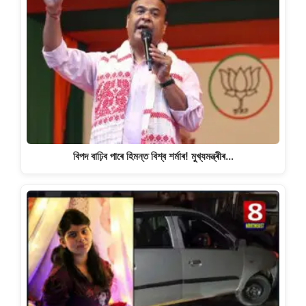
বিপদ বাঢ়িব পাৰে হিমন্ত বিশ্ব শৰ্মাৰ! মুখ্যমন্ত্ৰীৰ…