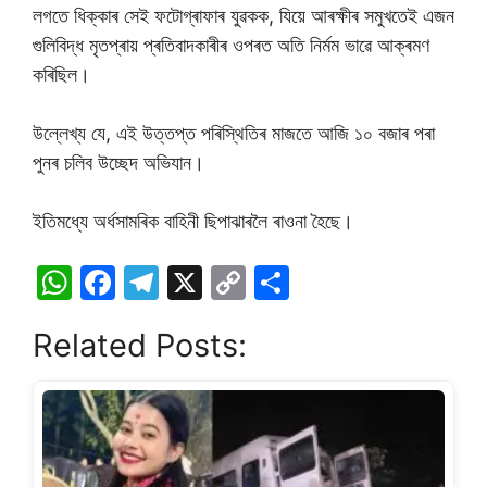
লগতে ধিক্কাৰ সেই ফটোগ্ৰাফাৰ যুৱকক, যিয়ে আৰক্ষীৰ সমুখতেই এজন
গুলিবিদ্ধ মৃতপ্ৰায় প্ৰতিবাদকাৰীৰ ওপৰত অতি নিৰ্মম ভাৱে আক্ৰমণ
কৰিছিল।
উল্লেখ্য যে, এই উত্তপ্ত পৰিস্থিতিৰ মাজতে আজি ১০ বজাৰ পৰা
পুনৰ চলিব উচ্ছেদ অভিযান।
ইতিমধ্যে অৰ্ধসামৰিক বাহিনী ছিপাঝাৰলৈ ৰাওনা হৈছে।
W
F
T
X
C
S
h
a
el
o
h
Related Posts:
at
c
e
p
ar
s
e
gr
y
e
A
b
a
Li
p
o
m
n