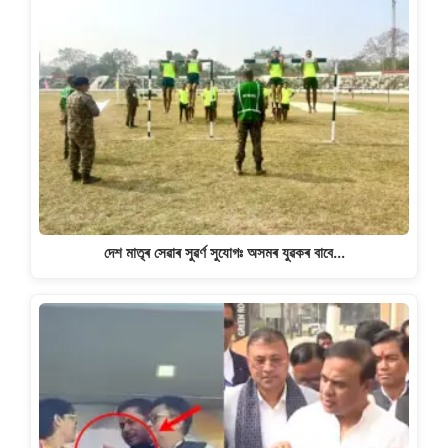
দেশ মাতৃৰ সেৱাৰ সুৱৰ্ণ সুযোগঃ অসমৰ যুৱকৰ বাবে…