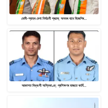
মোদী-শ্বাহৰ মেগা নিৰ্বাচনী প্ৰচাৰ; অসমৰ বাবে বিজেপিৰ…
আকাশত বিধ্বংসী অগ্নিকাণ্ড; প্ৰশিক্ষণৰ মাজতে কাৰ্বি…