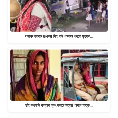
p
o
k
k
ব’হাগৰ বতৰত দুঃখবৰ! বিহু গাই ওভতাৰ পথতে মৃত্যুক…
দুই কণমানি কন্যাক নৃশংসভাৱে হত্যা! পাষাণ মাতৃক…