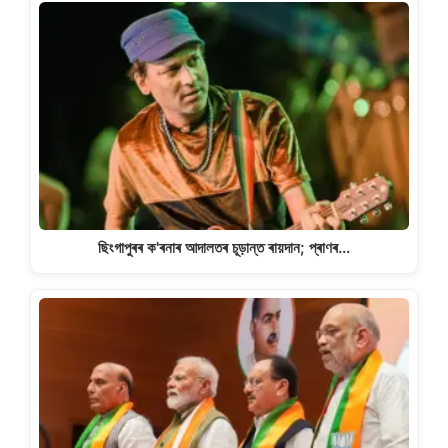
ছিংগাপুৰৰ ক'ৰনাৰ আদালতৰ চূড়ান্ত ৰায়দান; প্ৰাণৰ…