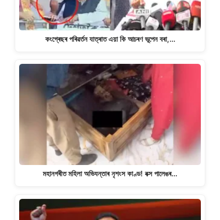
কংগ্ৰেছৰ পৰিৱৰ্তন যাত্ৰাত এয়া কি আচৰণ ভূপেন বৰা,…
মহানগৰীত মহিলা অভিযন্তাৰ নৃশংস কাণ্ড! বক্স পালেঙৰ…