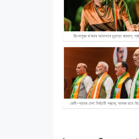
ছিংগাপুৰৰ ক'ৰনাৰ আদালতৰ চূড়ান্ত ৰায়দান; প্
মোদী-শ্বাহৰ মেগা নিৰ্বাচনী প্ৰচাৰ; অসমৰ বাবে 