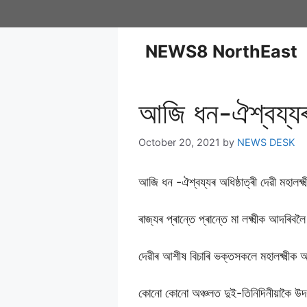
NEWS8 NorthEast
আজি ধন-ঐশ্বয্যৰ অ
October 20, 2021
by
NEWS DESK
আজি ধন -ঐশ্বয্যৰ অধিষ্ঠাত্ৰী দেৱী মহালক্ষ্
ৰাজ্যৰ প্ৰান্তে প্ৰান্তে মা লক্ষ্মীক আদৰিবল
দেৱীৰ আশীষ বিচাৰি ভক্তসকলে মহালক্ষ্মীক 
কোনো কোনো অঞ্চলত দুই-তিনিদিনীয়াকৈ উদযা