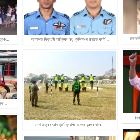
মহানগৰ
ত্যুক…
আকাশত বিধ্বংসী অগ্নিকাণ্ড; প্ৰশিক্ষণৰ মাজতে কাৰ্বি…
াতৃক…
বিপ
দেশ মাতৃৰ সেৱাৰ সুৱৰ্ণ সুযোগঃ অসমৰ যুৱকৰ বাবে…