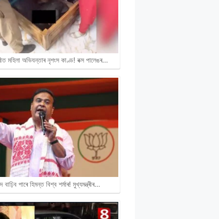
ীত মহিলা অভিযন্তাৰ নৃশংস কাণ্ড! বক্স পালেঙৰ…
দ বাঢ়িব পাৰে হিমন্ত বিশ্ব শৰ্মাৰ! মুখ্যমন্ত্ৰীৰ…