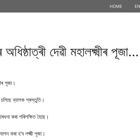
HOME
EN
ধিষ্ঠাত্ৰী দেৱী মহালক্ষ্মীৰ পূজা…
মীৰ পূজা।
ৈ চলিছে ব্যাপক প্ৰস্তুতি।
আৰধনা কৰা পৰিলক্ষিত হৈছে।
পন কৰা হ’ব লক্ষ্মী পূজা।