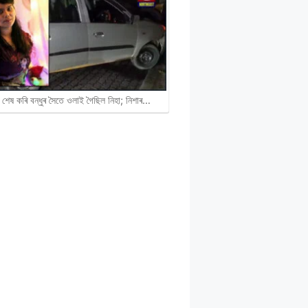
 শেষ কৰি বন্ধুৰ সৈতে ওলাই গৈছিল নিহা; নিশাৰ…