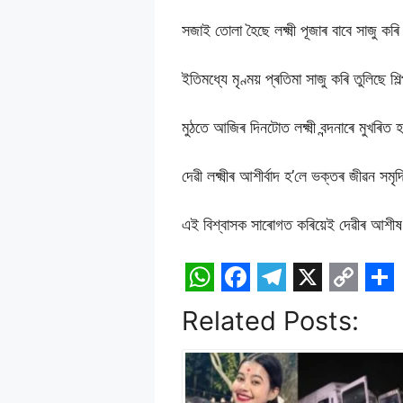
সজাই তোলা হৈছে লক্ষ্মী পূজাৰ বাবে সাজু ক
ইতিমধ্যে মৃণ্ময় প্ৰতিমা সাজু কৰি তুলিছে শ
মুঠতে আজিৰ দিনটোত লক্ষ্মী বন্দনাৰে মুখৰিত 
দেৱী লক্ষ্মীৰ আশীৰ্বাদ হ’লে ভক্তৰ জীৱন সম
এই বিশ্বাসক সাৰোগত কৰিয়েই দেৱীৰ আশীষ ব
W
F
T
X
C
S
Related Posts:
h
a
e
o
h
a
c
l
p
a
t
e
e
y
r