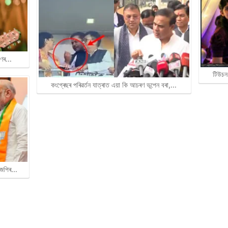
ৰাণৰ…
টিউচন
কংগ্ৰেছৰ পৰিৱৰ্তন যাত্ৰাত এয়া কি আচৰণ ভূপেন বৰা,…
বিজেপিৰ…