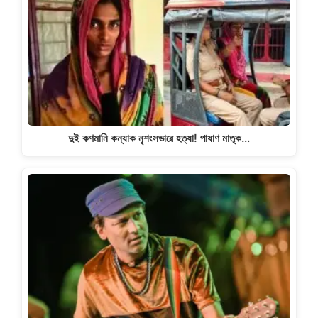
দুই কণমানি কন্যাক নৃশংসভাৱে হত্যা! পাষাণ মাতৃক…