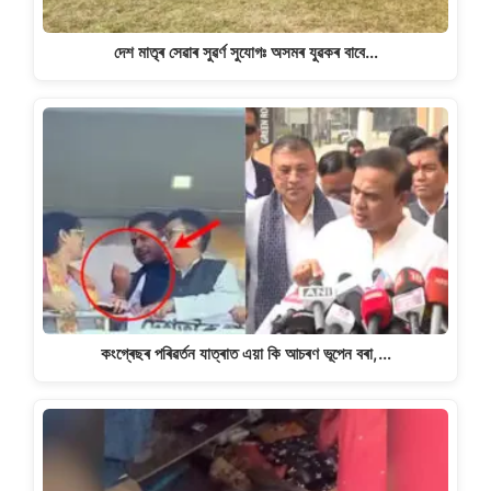
দেশ মাতৃৰ সেৱাৰ সুৱৰ্ণ সুযোগঃ অসমৰ যুৱকৰ বাবে…
কংগ্ৰেছৰ পৰিৱৰ্তন যাত্ৰাত এয়া কি আচৰণ ভূপেন বৰা,…