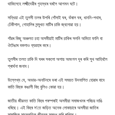
থাকিলেহে লক্ষ্মীদেৱীৰ গৃহস্থৰ ঘৰলৈ আগমন ঘটে।
সন্ধিয়া এই তুলসী তলৰ উপৰি গোঁসাই ঘৰ, ভঁৰাল ঘৰ, ধাননি-পথাৰ,
ঢেঁকীশাল, গোহালিৰ সন্মুখত মাটিৰ চাকি জ্বলোৱা হয়।
গাঁৱৰ কিছু অঞ্চলত চহা অসমীয়াই মাটিৰ চাকিৰ সলনি অমিতা ফালি বা
ঔটেঙাৰ বকলাও ব্যৱহাৰ কৰে।
তুলসীৰ তলত চাকি দি ঘৰৰ সকলো অপায় অমংগল দূৰ কৰি সুখ আহিবলৈ
প্ৰাৰ্থনা জনাব।
উল্লেখ্য যে, অভাৱ-অনাটনৰে ভৰা এই সময়ত উদযাপিত হোৱাৰ বাবে
কাতি বিহুক কঙালী বিহু বুলিও কোৱা হয়।
জাতীয় জীৱনত কাতি বিহুৰ পৰম্পৰাই অসমীয়া সমাজখনৰ পৰিচয় দাঙি
ধৰিছে। এই বিহুৰ স’তে জড়িত অনেক লোকাচাৰে অসমীয়া জাতিৰ
সামাজিক সাংস্কৃতিক জীৱনক সমৃদ্ধ কৰি ৰাখিছে।