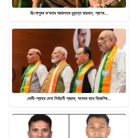
ছিংগাপুৰৰ ক'ৰনাৰ আদালতৰ চূড়ান্ত ৰায়দান; প্ৰাণৰ…
মোদী-শ্বাহৰ মেগা নিৰ্বাচনী প্ৰচাৰ; অসমৰ বাবে বিজেপিৰ…