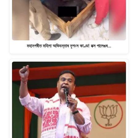
মহানগৰীত মহিলা অভিযন্তাৰ নৃশংস কাণ্ড! বক্স পালেঙৰ…