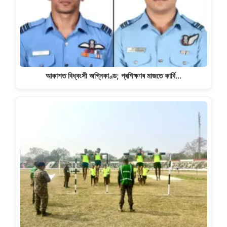
আকাশত বিধ্বংসী অগ্নিকাণ্ড; প্ৰশিক্ষণৰ মাজতে কাৰ্বি…