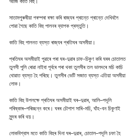
আজি কাতি বিহু।
সাতামপুৰুষীয়া পৰম্পৰা ৰক্ষা কৰি ৰাজ্যৰ প্ৰান্তে প্ৰান্তে দেখিবলৈ
পোৱা গৈছে কাতি বিহু পালনৰ ব্যাপক প্ৰস্তুতি।
কাতি বিহু পালনত ব্যস্ত ৰাজ্যৰ প্ৰতিঘৰ অসমীয়া।
প্ৰতিঘৰ অসমীয়াই পুৱাৰে পৰা ঘৰ-দুৱাৰ চাফ-চিকুণ কৰি ঘৰৰ চোতালত
তুলসী পুলি ৰোৱা নাইবা পূৰ্বৰে পৰা থকা তুলসীৰ তল ভালদৰে মচি কাচি
থোৱাত ব্যস্ত হৈ পৰিছে। তুলসীৰ ভেটি সজাত ব্যস্ত এতিয়া অসমীয়া
লোক।
কাতি বিহু উপলক্ষে প্ৰতিঘৰ অসমীয়াই ঘৰ–দুৱাৰ, আলি–পদূলি
পৰিষ্কাৰ–পৰিচ্ছন্ন কৰে। ঘৰৰ চৌপাশ সাৰি-মচি, ঘাঁহ-বন চিকুণাই
সুন্দৰ কৰি থয়।
লোকবিশ্বাস মতে কাতি বিহুৰ দিনা ঘৰ–দুৱাৰ, চোতাল–পদূলি চফা হৈ