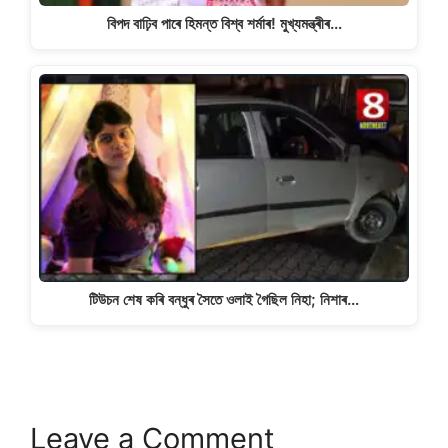
বিপদ বাঢ়িব পাৰে হিমন্ত বিশ্ব শৰ্মাৰ! মুখ্যমন্ত্ৰীৰ…
টিউচন শেষ কৰি বন্ধুৰ সৈতে ওলাই গৈছিল নিহা; নিশাৰ…
Leave a Comment