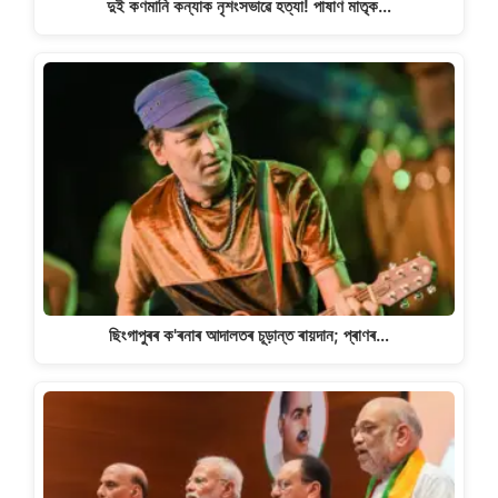
দুই কণমানি কন্যাক নৃশংসভাৱে হত্যা! পাষাণ মাতৃক…
ছিংগাপুৰৰ ক'ৰনাৰ আদালতৰ চূড়ান্ত ৰায়দান; প্ৰাণৰ…