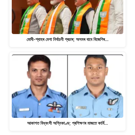
মোদী-শ্বাহৰ মেগা নিৰ্বাচনী প্ৰচাৰ; অসমৰ বাবে বিজেপিৰ…
আকাশত বিধ্বংসী অগ্নিকাণ্ড; প্ৰশিক্ষণৰ মাজতে কাৰ্বি…