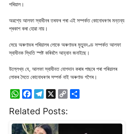
পৰিয়াল।
অৱশ্যে আলফা স্বাধীনৰ তৰফৰ পৰা এই সম্পৰ্কত কোনোধৰণৰ মন্তব্য
প্ৰকাশ কৰা হোৱা নায়।
সেয়ে অৰুণাভৰ পৰিয়ালৰ লোকে অৰুণাভৰ মৃত্যুদণ্ড সম্পৰ্কত আলফা
স্বাধীনক স্থিতি স্পষ্ট কৰিবলৈ আহ্বান জনাইছে।
উল্লেখ্য যে, আলফা স্বাধীনত যোগদান কৰাৰ পাছৰে পৰা পৰিয়ালৰ
লোকৰ সৈতে কোনোধৰণৰ সম্পৰ্ক নাই অৰুণাভ গগৈৰ।
W
F
T
X
C
S
h
a
el
o
h
Related Posts:
at
c
e
p
ar
s
e
gr
y
e
A
b
a
Li