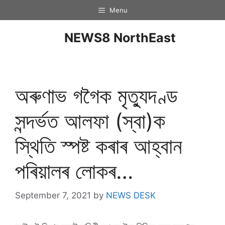
Menu
NEWS8 NorthEast
অৰুণাভ গগৈক মৃত্যুদণ্ড
সন্দৰ্ভত আলফা (স্বা)ক
স্থিতি স্পষ্ট কৰাৰ আহ্বান
পৰিয়ালৰ লোকৰ…
September 7, 2021
by
NEWS DESK