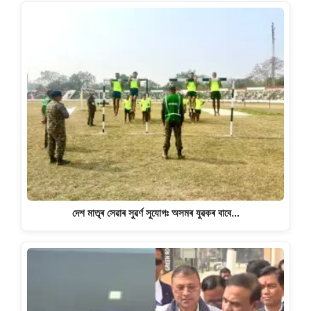
দেশ মাতৃৰ সেৱাৰ সুৱৰ্ণ সুযোগঃ অসমৰ যুৱকৰ বাবে…