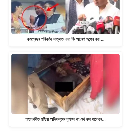
কংগ্ৰেছৰ পৰিৱৰ্তন যাত্ৰাত এয়া কি আচৰণ ভূপেন বৰা,…
মহানগৰীত মহিলা অভিযন্তাৰ নৃশংস কাণ্ড! বক্স পালেঙৰ…