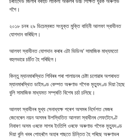
চৰাইদেউ জিলাৰ বৰহাট লাকিলী অঞ্চলৰ উচ্চ শিক্ষিত যুৱক অৰুণাভ
গগৈ।
২০১৮ চনৰ ২৯ ডিচেম্বৰত সংযুক্ত মুক্তি বাহিনী আলফা স্বাধীনত
যোগদান কৰিছিল।
আলফা স্বাধীনত যোগদান কৰাৰ এটা ভিডিঅ’ সামাজিক মাধ্যমতো
বহুলভাৱে চৰ্চিত হৈ পৰিছিল।
কিন্তু ম্যানমাৰস্থিত শিবিৰৰ পৰা পালায়নৰ চেষ্টা চলোৱাৰ অপৰাধত
ম্যানমাৰস্থিত ডাইমণ্ড কেম্পত অৰুণাভ গগৈক মৃত্যুদণ্ড দিয়া হৈছে
বুলি সামাজিক মাধ্যমত সম্প্ৰতি বিশেষ চৰ্চা চলিছে।
আলফা স্বাধীনৰ মুখ্য সেনাধ্যক্ষ পৰেশ অসমৰ নিৰ্দেশত মেজৰ
জেনেৰেল নয়ন অসমৰ উপস্থিতিত আলফা স্বাধীনৰ লেফটেনেণ্ট
নিবাৰণ অসম ওৰফে সাগৰ ইংতিপি ওৰফে অৰুণাভ গগৈক মৃত্যুদণ্ড
দিয়া বুলি খবৰ পোহৰলৈ অহাৰ পাছতে চিন্তিত হৈ পৰিছে অৰুণাভৰ