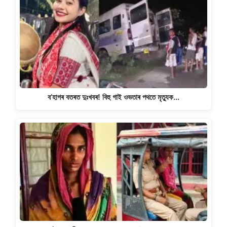
p
o
m
n
p
o
k
k
ব’হাগৰ বতৰত দুঃখবৰ! বিহু গাই ওভতাৰ পথতে মৃত্যুক…