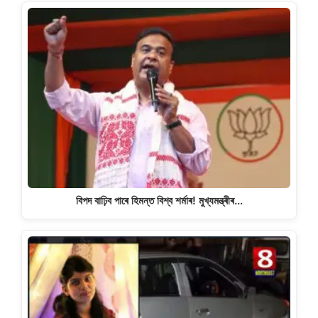
বিপদ বাঢ়িব পাৰে হিমন্ত বিশ্ব শৰ্মাৰ! মুখ্যমন্ত্ৰীৰ…