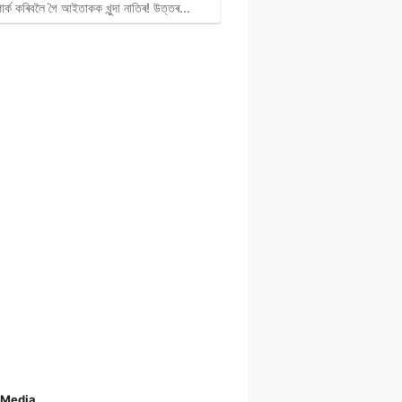
পাৰ্ক কৰিবলৈ গৈ আইতাকক খুন্দা নাতিৰ! উত্তৰ…
 Media