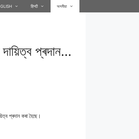
GLISH
हिन्दी
অসমীয়া
দায়িত্ব প্ৰদান…
য়িত্ব প্ৰদান কৰা হৈছে।