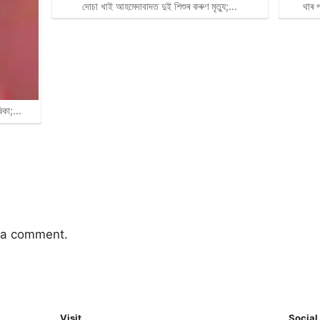
থাৰ 
দোচা খাই আহমেদাবাদত দুই শিশুৰ কৰুণ মৃত্যু;…
ষিকা;…
 a comment.
Visit
Social