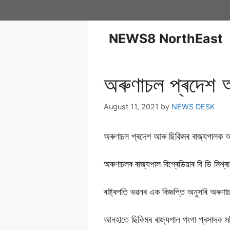
NEWS8 NorthEast
অৰুণাচল প্ৰদেশ 
August 11, 2021
by
NEWS DESK
অৰুণাচল প্ৰদেশ আৰু ছিকিমৰ ৰাজ্যপালক অত
অৰুণাচলৰ ৰাজ্যপাল বিগ্ৰেডিয়াৰ বি ডি মিশ
ৰাষ্ট্ৰপতি ভৱনৰ এক বিজ্ঞপ্তি অনুসৰি অৰুণা
আনহাতে ছিকিমৰ ৰাজ্যপাল গংগা প্ৰসাদক মণি