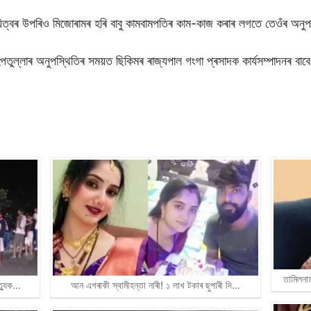
ায়িত্বৰ উপৰিও মিজোৰামৰ হৰি বাবু কামবামপতিৰ কাম-কাজ কৰাৰ লগতে তেওঁৰ অনু
ুল্লাৰ অনুপস্থিতিৰ সময়ত ছিকিমৰ ৰাজ্যপাল গংগা প্ৰসাদক কাৰ্যসম্পাদনৰ বাবে
তামিলনা
ত্যুক…
আন এগৰাকী স্বামীহন্তা নাৰী! ১ লাখ টকাৰ ছুপাৰী দি…