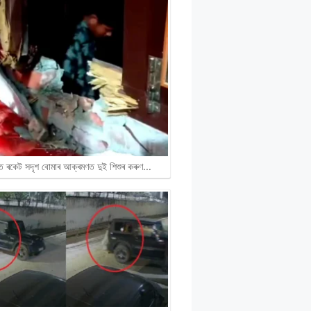
ৰত ৰকেট সদৃশ বোমাৰ আক্ৰমণত দুই শিশুৰ কৰুণ…