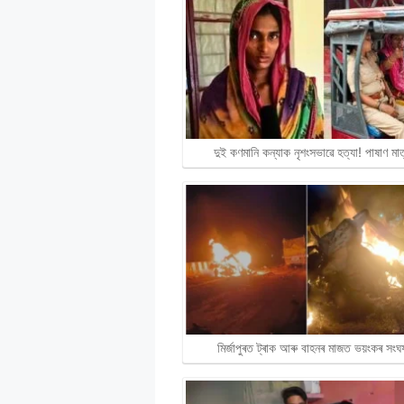
দুই কণমানি কন্যাক নৃশংসভাৱে হত্যা! পাষাণ ম
মিৰ্জাপুৰত ট্ৰাক আৰু বাহনৰ মাজত ভয়ংকৰ সংঘৰ