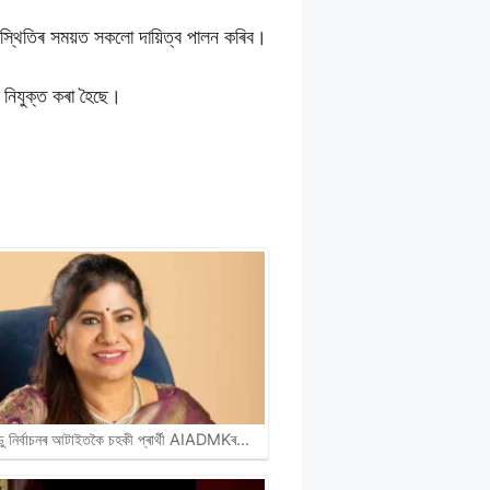
পস্থিতিৰ সময়ত সকলো দায়িত্ব পালন কৰিব।
 নিযুক্ত কৰা হৈছে।
ডু নিৰ্বাচনৰ আটাইতকৈ চহকী প্ৰাৰ্থী AIADMKৰ…