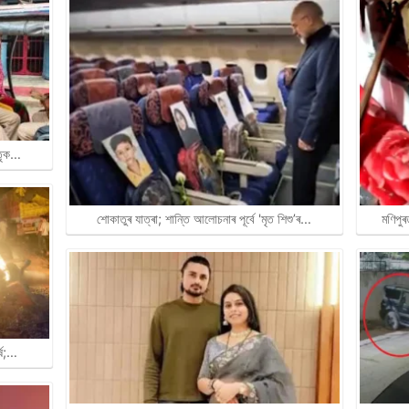
াতৃক…
মণিপু
শোকাতুৰ যাত্ৰা; শান্তি আলোচনাৰ পূৰ্বে 'মৃত শিশু’ৰ…
্ষ;…