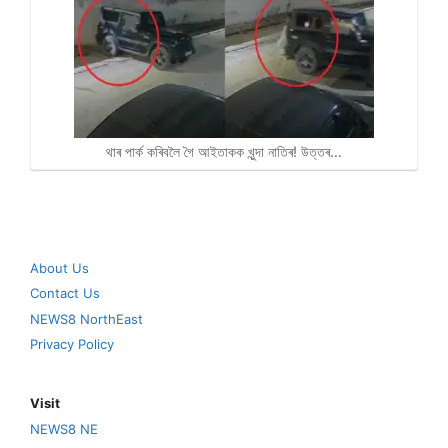
থাৰ পাৰ্ক কৰিবলৈ গৈ আইতাকক খুন্দা নাতিৰ! উত্তৰ…
About Us
Contact Us
NEWS8 NorthEast
Privacy Policy
Visit
NEWS8 NE