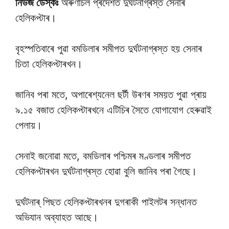
নিউজ ডেস্কঃ
অৰুণাচল প্ৰদেশত দুৰ্ঘটনাগ্ৰস্ত সেনাৰ
হেলিকপ্টাৰ।
বৃহস্পতিবাৰে পুৱা বমডিলাৰ সমীপত দুৰ্ঘটনাগ্ৰস্ত হয় সেনাৰ
চিতা হেলিকপ্টাৰখন।
জানিব পৰা মতে, অপাৰেশ্যনেল ছৰ্টী উৰণৰ সময়ত পুৱা প্ৰায়
৯.১৫ বজাত হেলিকপ্টাৰখনে এটিচিৰ সৈতে যোগাযোগ হেৰুৱাই
পেলায়।
সেনাই জনোৱা মতে, বমডিলাৰ পশ্চিমৰ মণ্ডলাৰ সমীপত
হেলিকপ্টাৰখন দুৰ্ঘটনাগ্ৰস্ত হোৱা বুলি জানিব পৰা গৈছে।
দুৰ্ঘটনাৰ্ পিছত হেলিকপ্টাৰখনৰ দুগৰাকী পাইলটৰ সন্ধানত
অভিযান অব্যাহত আছে।