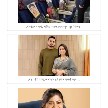
শোকাতুৰ যাত্ৰা; শান্তি আলোচনাৰ পূৰ্বে 'মৃত শিশু’ৰ…
দোচা খাই আহমেদাবাদত দুই শিশুৰ কৰুণ মৃত্যু;…