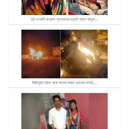
দুই কণমানি কন্যাক নৃশংসভাৱে হত্যা! পাষাণ মাতৃক…
মিৰ্জাপুৰত ট্ৰাক আৰু বাহনৰ মাজত ভয়ংকৰ সংঘৰ্ষ;…