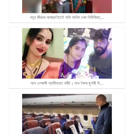
নতুন জীৱনৰ আৰম্ভণিতেই নামি আহিল চৰম বিভীষিকা;…
আন এগৰাকী স্বামীহন্তা নাৰী! ১ লাখ টকাৰ ছুপাৰী দি…