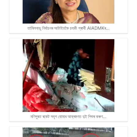
তামিলনাডু নিৰ্বাচনৰ আটাইতকৈ চহকী প্ৰাৰ্থী AIADMKৰ…
মণিপুৰত ৰকেট সদৃশ বোমাৰ আক্ৰমণত দুই শিশুৰ কৰুণ…