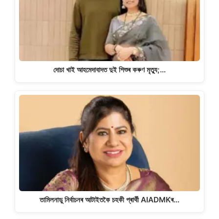
দোচা খাই আহমেদাবাদত দুই শিশুৰ কৰুণ মৃত্যু;…
তামিলনাডু নিৰ্বাচনৰ আটাইতকৈ চহকী প্ৰাৰ্থী AIADMKৰ…