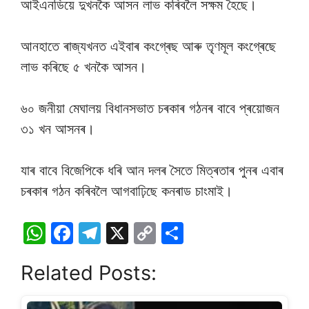
আইএনডিয়ে দুখনকৈ আসন লাভ কৰিবলৈ সক্ষম হৈছে।
আনহাতে ৰাজ্যখনত এইবাৰ কংগ্ৰেছ আৰু তৃণমূল কংগ্ৰেছে
লাভ কৰিছে ৫ খনকৈ আসন।
৬০ জনীয়া মেঘালয় বিধানসভাত চৰকাৰ গঠনৰ বাবে প্ৰয়োজন
৩১ খন আসনৰ।
যাৰ বাবে বিজেপিকে ধৰি আন দলৰ সৈতে মিত্ৰতাৰ পুনৰ এবাৰ
চৰকাৰ গঠন কৰিবলৈ আগবাঢ়িছে কনৰাড চাংমাই।
W
F
T
X
C
S
h
a
el
o
h
Related Posts:
at
c
e
p
ar
s
e
gr
y
e