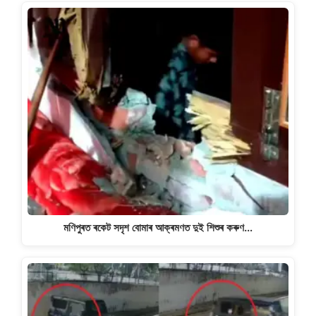
মণিপুৰত ৰকেট সদৃশ বোমাৰ আক্ৰমণত দুই শিশুৰ কৰুণ…