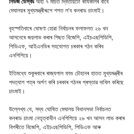
নিউজ ডেস্কঃ
অহা ৭ মাৰ্চত দ্বিতীয়টো কাৰ্যকালৰ বাবে
মেঘালয়ৰ মুখ্যমন্ত্ৰীৰূপে শপত ল’ব কনৰাড চাংমাই।
বৃহস্পতিবাৰে ঘোষণা হোৱা নিৰ্বাচনৰ ফলাফলত ২৬ খন
আসনেৰে জয়লাভ কৰাৰ পিছত বিজেপি, এইচএছপিডিপি,
পিডিএফ, আইএনডিৰ সহযোগত চৰকাৰ গঠন কৰিব
এনপিপিয়ে।
ইতিমধ্যে শুকুৰবাৰে ৰাজ্যপাল ফাগু চৌহানৰ হাতত মুখ্যমন্ত্ৰীৰ
পদত্যাগ পত্ৰ অৰ্পণ কৰি চৰকাৰ গঠনৰ প্ৰস্তাৱ দাখিল কৰিছে
চাংমাই।
উল্লেখ্য যে, সদ্য ঘোষিত মেঘালয় বিধানসভা নিৰ্বাচনত
কনৰাড চাংমা নেতৃত্বাধীন এনপিপিয়ে ২৬ খন আসন লাভ কৰাৰ
বিপৰীতে বিজেপি, এইচএছপিডিপি, পিডিএফ আৰু