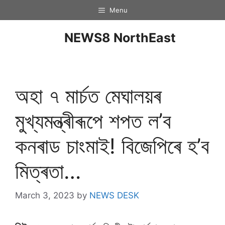
Menu
NEWS8 NorthEast
অহা ৭ মাৰ্চত মেঘালয়ৰ
মুখ্যমন্ত্ৰীৰূপে শপত ল’ব
কনৰাড চাংমাই! বিজেপিৰে হ’ব
মিত্ৰতা…
March 3, 2023
by
NEWS DESK