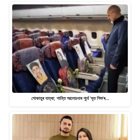
শোকাতুৰ যাত্ৰা; শান্তি আলোচনাৰ পূৰ্বে 'মৃত শিশু’ৰ…