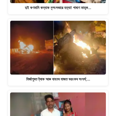
দুই কণমানি কন্যাক নৃশংসভাৱে হত্যা! পাষাণ মাতৃক…
মিৰ্জাপুৰত ট্ৰাক আৰু বাহনৰ মাজত ভয়ংকৰ সংঘৰ্ষ;…