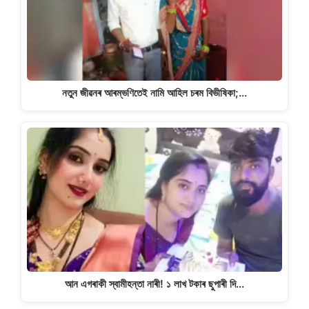
নতুন জীৱনৰ আৰম্ভণিতেই নামি আহিল চৰম বিভীষিকা;…
আন এগৰাকী স্বামীহন্তা নাৰী! ১ লাখ টকাৰ ছুপাৰী দি…