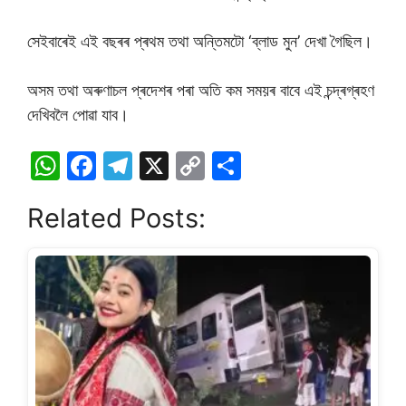
সেইবাৰেই এই বছৰৰ প্ৰথম তথা অন্তিমটো ‘ব্লাড মুন’ দেখা গৈছিল।
অসম তথা অৰুণাচল প্ৰদেশৰ পৰা অতি কম সময়ৰ বাবে এই চন্দ্ৰগ্ৰহণ
দেখিবলৈ পোৱা যাব।
W
F
T
X
C
S
h
a
el
o
h
Related Posts:
at
c
e
p
ar
s
e
gr
y
e
A
b
a
Li
p
o
m
n
p
o
k
k