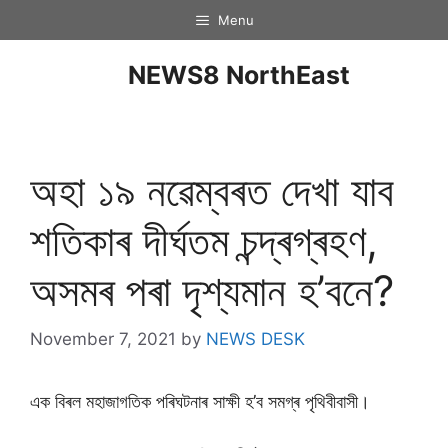
Menu
NEWS8 NorthEast
অহা ১৯ নৱেম্বৰত দেখা যাব
শতিকাৰ দীৰ্ঘতম চন্দ্ৰগ্ৰহণ,
অসমৰ পৰা দৃশ্যমান হ’বনে?
November 7, 2021
by
NEWS DESK
এক বিৰল মহাজাগতিক পৰিঘটনাৰ সাক্ষী হ’ব সমগ্ৰ পৃথিবীবাসী।