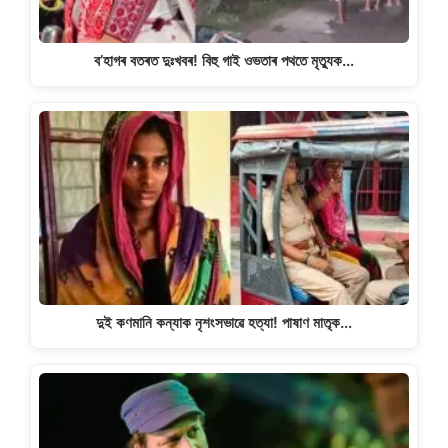
ব’হাগৰ বতৰত দুঃখবৰ! বিহু গাই ওভতাৰ পথতে মৃত্যুক…
দুই কণমানি কন্যাক নৃশংসভাৱে হত্যা! পাষাণ মাতৃক…