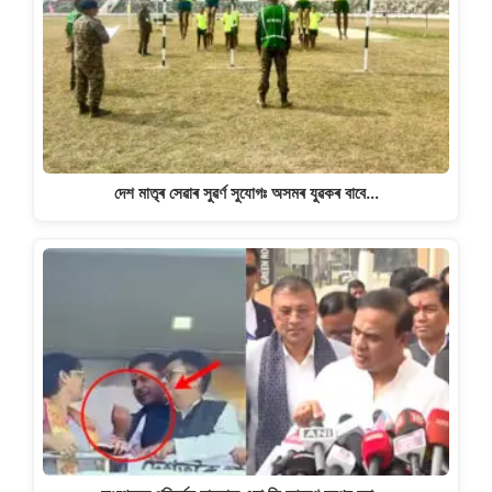
দেশ মাতৃৰ সেৱাৰ সুৱৰ্ণ সুযোগঃ অসমৰ যুৱকৰ বাবে…