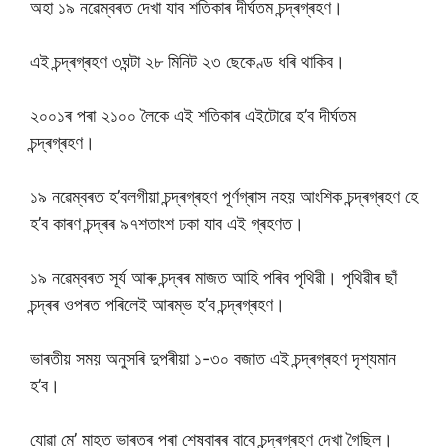
অহা ১৯ নৱেম্বৰত দেখা যাব শতিকাৰ দীৰ্ঘতম চন্দ্ৰগ্ৰহণ।
এই চন্দ্ৰগ্ৰহণ ৩ঘন্টা ২৮ মিনিট ২৩ ছেকেণ্ড ধৰি থাকিব।
২০০১ৰ পৰা ২১০০ লৈকে এই শতিকাৰ এইটোৱে হ’ব দীৰ্ঘতম
চন্দ্ৰগ্ৰহণ।
১৯ নৱেম্বৰত হ’বলগীয়া চন্দ্ৰগ্ৰহণ পূৰ্ণগ্ৰাস নহয় আংশিক চন্দ্ৰগ্ৰহণ হে
হ’ব কাৰণ চন্দ্ৰৰ ৯৭শতাংশ ঢকা যাব এই গ্ৰহণত।
১৯ নৱেম্বৰত সূৰ্য আৰু চন্দ্ৰৰ মাজত আহি পৰিব পৃথিৱী। পৃথিৱীৰ ছাঁ
চন্দ্ৰৰ ওপৰত পৰিলেই আৰম্ভ হ’ব চন্দ্ৰগ্ৰহণ।
ভাৰতীয় সময় অনুসৰি দুপৰীয়া ১-৩০ বজাত এই চন্দ্ৰগ্ৰহণ দৃশ্যমান
হ’ব।
যোৱা মে’ মাহত ভাৰতৰ পৰা শেষবাৰৰ বাবে চন্দ্ৰগ্ৰহণ দেখা গৈছিল।