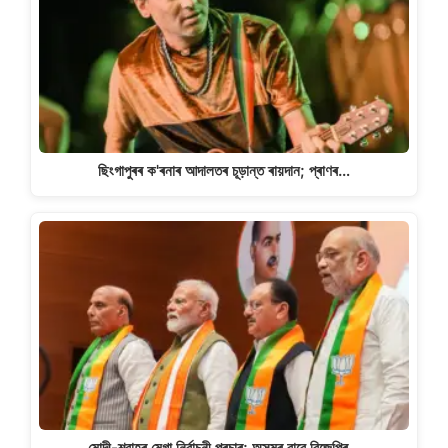
ছিংগাপুৰৰ ক'ৰনাৰ আদালতৰ চূড়ান্ত ৰায়দান; প্ৰাণৰ…
মোদী-শ্বাহৰ মেগা নিৰ্বাচনী প্ৰচাৰ; অসমৰ বাবে বিজেপিৰ…