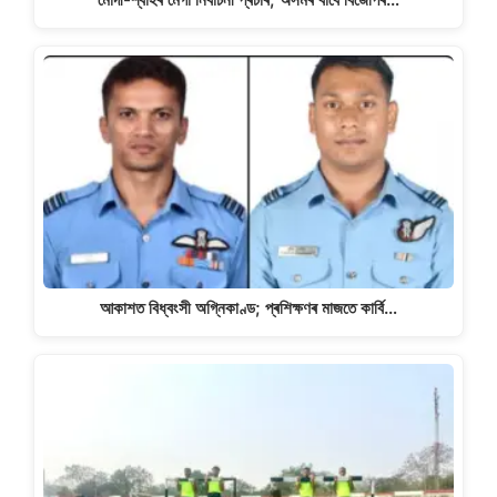
আকাশত বিধ্বংসী অগ্নিকাণ্ড; প্ৰশিক্ষণৰ মাজতে কাৰ্বি…