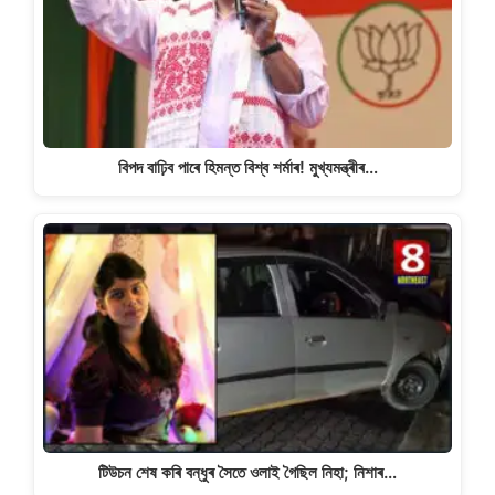
বিপদ বাঢ়িব পাৰে হিমন্ত বিশ্ব শৰ্মাৰ! মুখ্যমন্ত্ৰীৰ…
টিউচন শেষ কৰি বন্ধুৰ সৈতে ওলাই গৈছিল নিহা; নিশাৰ…