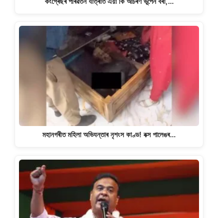
কংগ্ৰেছৰ পৰিৱৰ্তন যাত্ৰাত এয়া কি আচৰণ ভূপেন বৰা,…
মহানগৰীত মহিলা অভিযন্তাৰ নৃশংস কাণ্ড! বক্স পালেঙৰ…