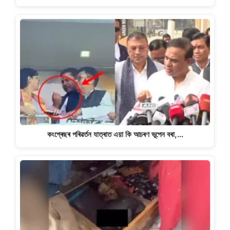
কংগ্ৰেছৰ পৰিৱৰ্তন যাত্ৰাত এয়া কি আচৰণ ভূপেন বৰা,…