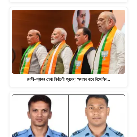
মোদী-শ্বাহৰ মেগা নিৰ্বাচনী প্ৰচাৰ; অসমৰ বাবে বিজেপিৰ…