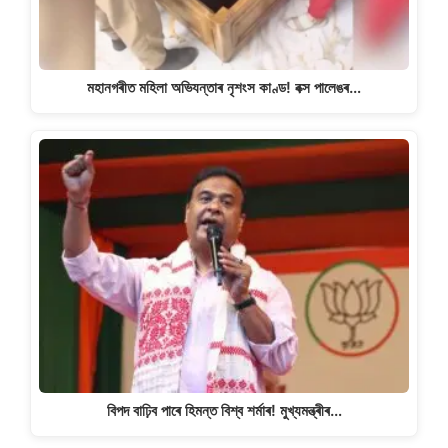
মহানগৰীত মহিলা অভিযন্তাৰ নৃশংস কাণ্ড! বক্স পালেঙৰ…
বিপদ বাঢ়িব পাৰে হিমন্ত বিশ্ব শৰ্মাৰ! মুখ্যমন্ত্ৰীৰ…