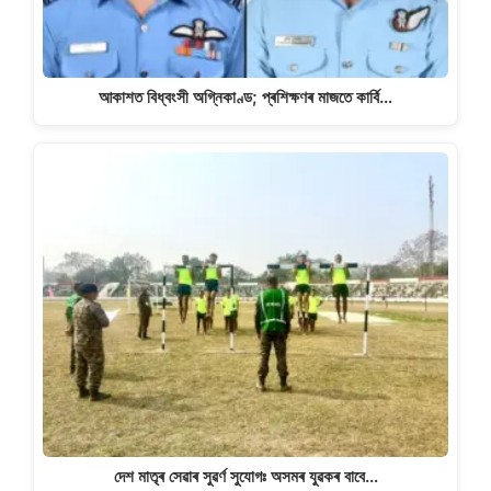
আকাশত বিধ্বংসী অগ্নিকাণ্ড; প্ৰশিক্ষণৰ মাজতে কাৰ্বি…
দেশ মাতৃৰ সেৱাৰ সুৱৰ্ণ সুযোগঃ অসমৰ যুৱকৰ বাবে…