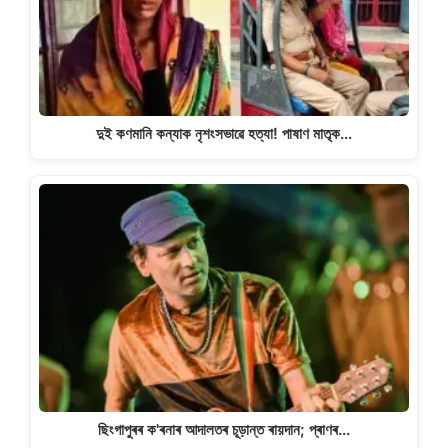
দুই কণমানি কন্যাক নৃশংসভাৱে হত্যা! পাষাণ মাতৃক…
ছিংগাপুৰৰ ক'ৰনাৰ আদালতৰ চূড়ান্ত ৰায়দান; প্ৰাণৰ…