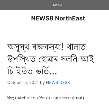
Menu
NEWS8 NorthEast
অসুস্থ ৰাজকন্যা! থানাত
উপস্থিত হোৱাৰ সলনি আই
চি ইউত ভৰ্তি…
October 5, 2021
by
NEWS DESK
দিছপুৰ আৰক্ষী থানাত হাজিৰ হ’ব নোৱাৰে ৰাজকন্যা বৰুৱা।