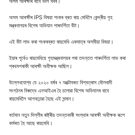
অসম আৰক্ষীৰ বাবে ভাল খবৰ।
অসম আৰক্ষীৰ IPS বিষয়া শংকৰ ব্ৰত ৰায় মেধিলৈ কেন্দ্ৰীয় গৃহ
মন্ত্ৰনালয়ৰ বিশেষ অভিযান পাৰদৰ্শিতা বঁটা।
এই বঁটা লাভ কৰা শংকৰব্ৰত ৰায়মেধি একমাত্ৰ অসমীয়া বিষয়া।
ইয়াৰ পূৰ্বেও ৰায়মেধিয়ে গৃহমন্ত্ৰনালয়ৰ পৰা তদন্তত পাৰদৰ্শিতা লাভ কৰা
প্ৰথমগৰাকী আৰক্ষী অধীক্ষক আছিল।
উল্লেখযোগ্য যে ২০২০ বৰ্ষৰ ৭ অক্টোবৰত বিশ্বত্ৰাস মৌলবাদী
সংগঠনৰ বিৰুদ্ধে এনআইএৰ হৈ চলোৱা বিশেষ অভিযানৰ বাবে
ৰায়মেধিলৈ আগবঢ়োৱা হৈছে এই সন্মান।
বৰ্তমান নতুন দিল্লীৰ ৰাষ্ট্ৰীয় তদন্তকাৰী সংস্থাৰ আৰক্ষী অধীক্ষক ৰূপে
কৰ্মৰত হৈ আছে ৰায়মেধি।