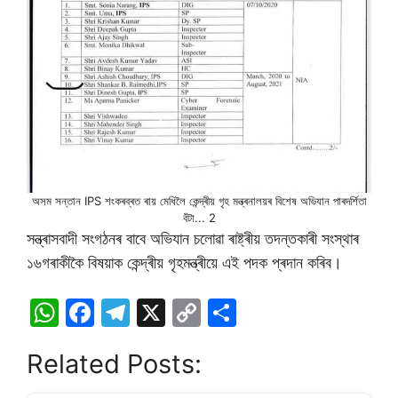
অসম সন্তান IPS শংকৰব্ৰত ৰায় মেধিলৈ কেন্দ্ৰীয় গৃহ মন্ত্ৰনালয়ৰ বিশেষ অভিযান পাৰদৰ্শিতা
বঁটা... 2
সন্ত্ৰাসবাদী সংগঠনৰ বাবে অভিযান চলোৱা ৰাষ্ট্ৰীয় তদন্তকাৰী সংস্থাৰ
১৬গৰাকীকৈ বিষয়াক কেন্দ্ৰীয় গৃহমন্ত্ৰীয়ে এই পদক প্ৰদান কৰিব।
W
F
T
X
C
S
h
a
el
o
h
Related Posts:
at
c
e
p
ar
s
e
gr
y
e