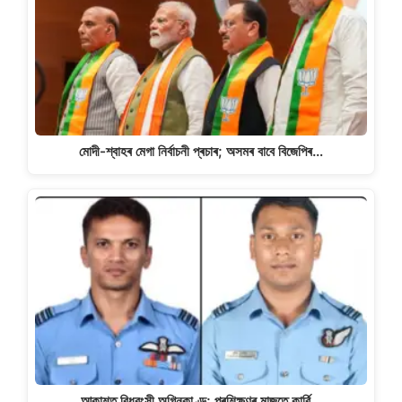
মোদী-শ্বাহৰ মেগা নিৰ্বাচনী প্ৰচাৰ; অসমৰ বাবে বিজেপিৰ…
আকাশত বিধ্বংসী অগ্নিকাণ্ড; প্ৰশিক্ষণৰ মাজতে কাৰ্বি…