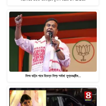
বিপদ বাঢ়িব পাৰে হিমন্ত বিশ্ব শৰ্মাৰ! মুখ্যমন্ত্ৰীৰ…