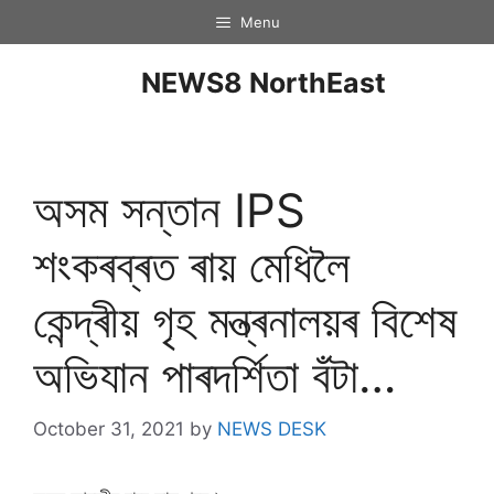
Menu
NEWS8 NorthEast
অসম সন্তান IPS
শংকৰব্ৰত ৰায় মেধিলৈ
কেন্দ্ৰীয় গৃহ মন্ত্ৰনালয়ৰ বিশেষ
অভিযান পাৰদৰ্শিতা বঁটা…
October 31, 2021
by
NEWS DESK