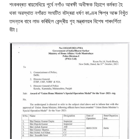
শংকৰব্ৰত ৰায়মেধিয়ে পূৰ্বে নগাঁও আৰক্ষী অধীক্ষক হিচাপে কৰ্মৰত হৈ
থকা অৱস্থাত নগাঁৱত সংঘটিত বটদ্ৰৱা ধৰ্ষণ কাণ্ডৰ ক্ষিপ্ৰ আৰু নিখুঁত
তদন্তৰ বাবে লাভ কৰিছিল কেন্দ্ৰীয় গৃহ মন্ত্ৰালয়ৰ বিশেষ পাৰদৰ্শিতা
বঁটা।