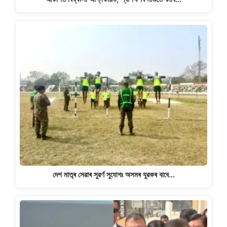
দেশ মাতৃৰ সেৱাৰ সুৱৰ্ণ সুযোগঃ অসমৰ যুৱকৰ বাবে…