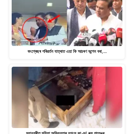
কংগ্ৰেছৰ পৰিৱৰ্তন যাত্ৰাত এয়া কি আচৰণ ভূপেন বৰা,…
মহানগৰীত মহিলা অভিযন্তাৰ নৃশংস কাণ্ড! বক্স পালেঙৰ…