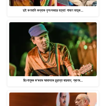
দুই কণমানি কন্যাক নৃশংসভাৱে হত্যা! পাষাণ মাতৃক…
ছিংগাপুৰৰ ক'ৰনাৰ আদালতৰ চূড়ান্ত ৰায়দান; প্ৰাণৰ…