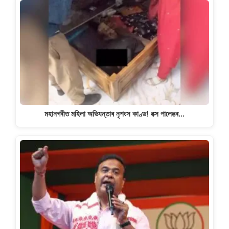
মহানগৰীত মহিলা অভিযন্তাৰ নৃশংস কাণ্ড! বক্স পালেঙৰ…