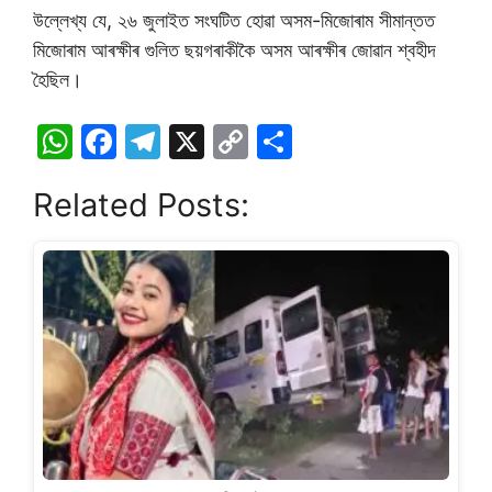
উল্লেখ্য যে, ২৬ জুলাইত সংঘটিত হোৱা অসম-মিজোৰাম সীমান্তত
মিজোৰাম আৰক্ষীৰ গুলিত ছয়গৰাকীকৈ অসম আৰক্ষীৰ জোৱান শ্বহীদ
হৈছিল।
W
F
T
X
C
S
h
a
el
o
h
Related Posts:
at
c
e
p
ar
s
e
gr
y
e
A
b
a
Li
p
o
m
n
p
o
k
k