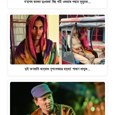
ব’হাগৰ বতৰত দুঃখবৰ! বিহু গাই ওভতাৰ পথতে মৃত্যুক…
দুই কণমানি কন্যাক নৃশংসভাৱে হত্যা! পাষাণ মাতৃক…