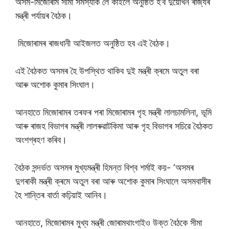
অসম-মিজোৰাম সীমা সমস্যাক লৈ কাইলৈ অনুষ্ঠিত হ’ব দুয়োখন ৰাজ্যৰ
মন্ত্ৰী পৰ্যায়ৰ বৈঠক।
মিজোৰামৰ ৰাজধানী আইজলত অনুষ্ঠিত হব এই বৈঠক।
এই বৈঠকত অসমৰ হৈ উপস্থিত থাকিব দুই মন্ত্ৰী ক্ৰমে অতুল বৰা
আৰু অশোক কুমাৰ সিংঘাল।
আনহাতে মিজোৰামৰ তৰফৰ পৰা মিজোৰামৰ গৃহ মন্ত্ৰী লালচামলিনা, ভূমি
আৰু ৰাজহ বিভাগৰ মন্ত্ৰী লালৰুৱাটকিমা আৰু গৃহ বিভাগৰ সচিৱে বৈঠকত
অংশগ্ৰহণ কৰিব।
বৈঠক সন্দৰ্ভত অসমৰ মুখ্যমন্ত্ৰী হিমন্ত বিশ্ব শৰ্মাই কয়- ‘অসমৰ
দুগৰাকী মন্ত্ৰী ক্ৰমে অতুল বৰা আৰু অশোক কুমাৰ সিংঘালে অসমবাসীৰ
হৈ শান্তিৰ বাৰ্তা কঢ়িয়াই আনিব।
আনহাতে, মিজোৰামৰ মুখ্য মন্ত্ৰী জোৰামথাংগাইও উক্ত বৈঠকে সীমা