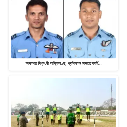
আকাশত বিধ্বংসী অগ্নিকাণ্ড; প্ৰশিক্ষণৰ মাজতে কাৰ্বি…