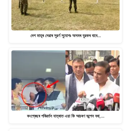
দেশ মাতৃৰ সেৱাৰ সুৱৰ্ণ সুযোগঃ অসমৰ যুৱকৰ বাবে…
কংগ্ৰেছৰ পৰিৱৰ্তন যাত্ৰাত এয়া কি আচৰণ ভূপেন বৰা,…