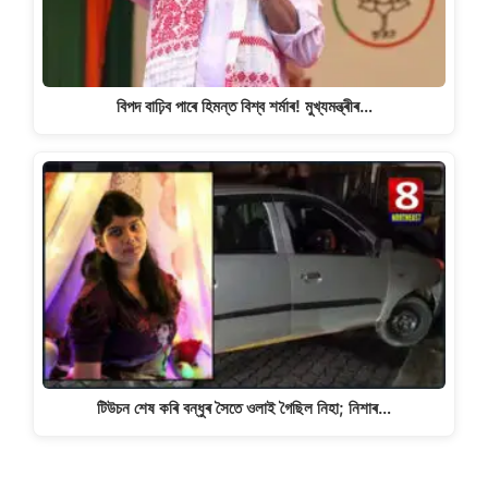
বিপদ বাঢ়িব পাৰে হিমন্ত বিশ্ব শৰ্মাৰ! মুখ্যমন্ত্ৰীৰ…
টিউচন শেষ কৰি বন্ধুৰ সৈতে ওলাই গৈছিল নিহা; নিশাৰ…