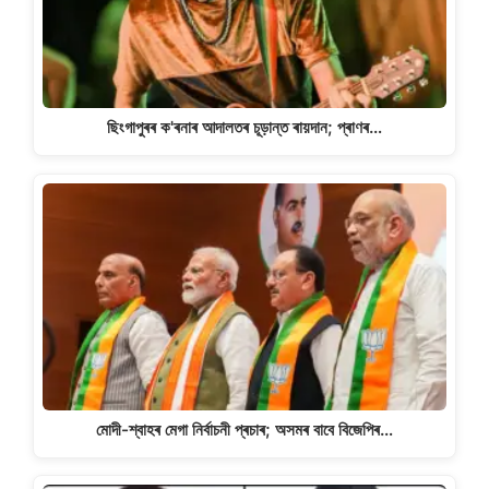
ছিংগাপুৰৰ ক'ৰনাৰ আদালতৰ চূড়ান্ত ৰায়দান; প্ৰাণৰ…
মোদী-শ্বাহৰ মেগা নিৰ্বাচনী প্ৰচাৰ; অসমৰ বাবে বিজেপিৰ…