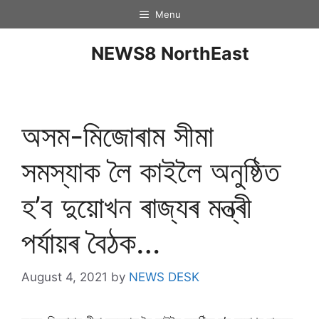
Menu
NEWS8 NorthEast
অসম-মিজোৰাম সীমা
সমস্যাক লৈ কাইলৈ অনুষ্ঠিত
হ’ব দুয়োখন ৰাজ্যৰ মন্ত্ৰী
পৰ্যায়ৰ বৈঠক…
August 4, 2021
by
NEWS DESK