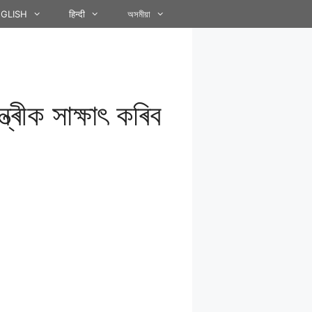
GLISH
हिन्दी
অসমীয়া
্ৰীক সাক্ষাৎ কৰিব