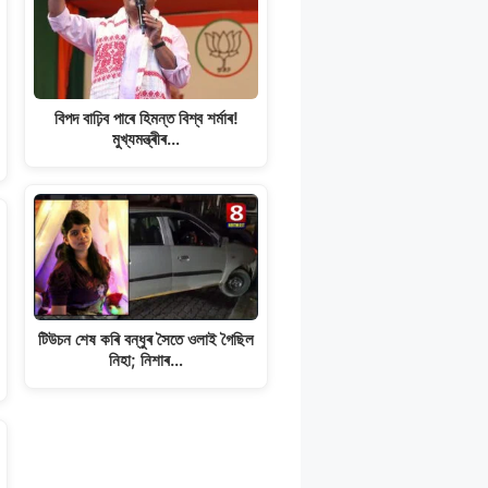
বিপদ বাঢ়িব পাৰে হিমন্ত বিশ্ব শৰ্মাৰ!
মুখ্যমন্ত্ৰীৰ…
টিউচন শেষ কৰি বন্ধুৰ সৈতে ওলাই গৈছিল
নিহা; নিশাৰ…