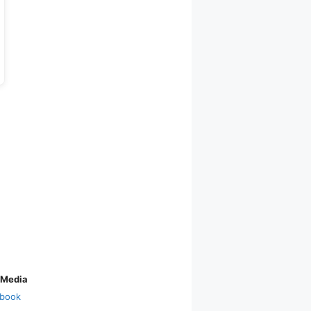
 Media
book