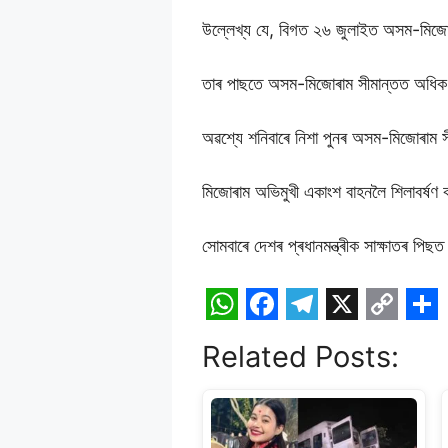
উল্লেখ্য যে, বিগত ২৬ জুলাইত অসম-মিজোৰা
তাৰ পাছতে অসম-মিজোৰাম সীমান্তত অধিক উত্ত
অৱশ্যে শনিবাৰে নিশা পুনৰ অসম-মিজোৰাম সী
মিজোৰাম অভিমুখী একাংশ বাহনলৈ শিলাবৰ্ষণ
সোমবাৰে দেশৰ প্ৰধানমন্ত্ৰীক সাক্ষাতৰ পিছত
W
F
T
X
C
S
Related Posts:
h
a
e
o
h
a
c
l
p
a
t
e
e
y
r