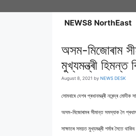
NEWS8 NorthEast
অসম-মিজোৰাম সীমান
মুখ্যমন্ত্ৰী হিমন্ত
August 8, 2021
by
NEWS DESK
সোমবাৰে দেশৰ প্ৰধানমন্ত্ৰী নৰেন্দ্ৰ মোদীক সা
অসম-মিজোৰামৰ সীমান্ত সমস্যাক লৈ প্ৰধামন্ত্ৰ
সাক্ষাতৰ সময়ত মুখ্যমন্ত্ৰী শৰ্মাৰ সৈতে থা