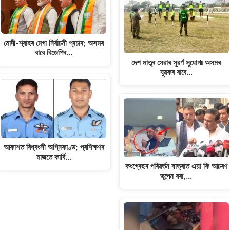
মোদী-শ্বাহৰ মেগা নিৰ্বাচনী প্ৰচাৰ; অসমৰ
বাবে বিজেপিৰ…
দেশ মাতৃৰ সেৱাৰ সুৱৰ্ণ সুযোগঃ অসমৰ
যুৱকৰ বাবে…
আকাশত বিধ্বংসী অগ্নিকাণ্ড; প্ৰশিক্ষণৰ
মাজতে কাৰ্বি…
কংগ্ৰেছৰ পৰিৱৰ্তন যাত্ৰাত এয়া কি আচৰণ
ভূপেন বৰা,…