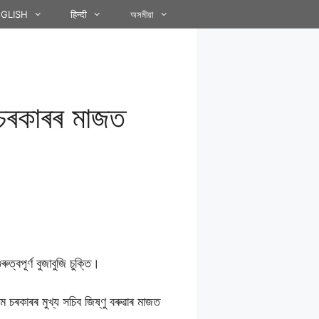
GLISH
हिन्दी
অসমীয়া
 চৰকাৰৰ মাজত
্বপূৰ্ণ বুজাবুজি চুক্তি।
অসম চৰকাৰৰ মুখ্য সচিব জিষ্ণু বৰুৱাৰ মাজত