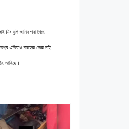
তৰাই নিব বুলি জানিব পৰা গৈছে।
ই তথ্য এতিয়াও ৰাজহুৱা হোৱা নাই।
টি হৈ আহিছে।