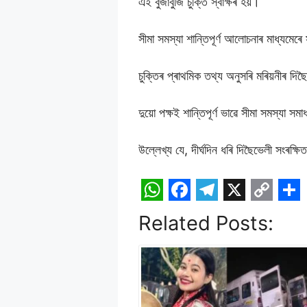
এই বুজাবুজি চুক্তি স্বাক্ষৰ হয়।
সীমা সমস্যা শান্তিপূৰ্ণ আলোচনাৰ মাধ্যমেৰে 
চুক্তিৰ প্ৰাথমিক তথ্য অনুসৰি মৰিয়নীৰ দিছ
দুয়ো পক্ষই শান্তিপূৰ্ণ ভাৱে সীমা সমস্যা
উল্লেখ্য যে, দীৰ্ঘদিন ধৰি দিছৈভেলী সংৰক্
W
F
T
X
C
S
Related Posts:
h
a
e
o
h
a
c
l
p
a
t
e
e
y
r
s
b
g
L
e