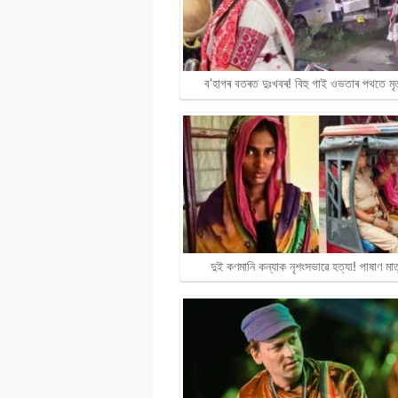
A
o
r
i
p
o
a
n
p
k
m
k
ব’হাগৰ বতৰত দুঃখবৰ! বিহু গাই ওভতাৰ পথতে মৃ
দুই কণমানি কন্যাক নৃশংসভাৱে হত্যা! পাষাণ ম