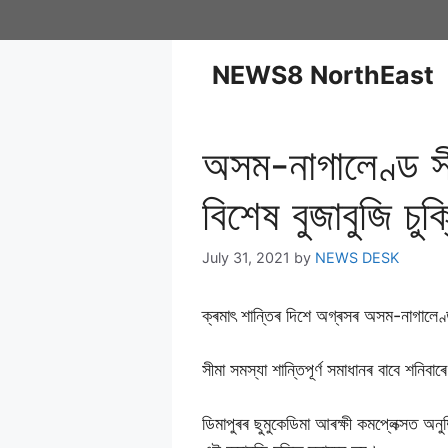
NEWS8 NorthEast
অসম-নাগালেণ্ড স
বিশেষ বুজাবুজি চুক
July 31, 2021
by
NEWS DESK
ক্ৰমাৎ শান্তিৰ দিশে অগ্ৰসৰ অসম-নাগালেণ
সীমা সমস্যা শান্তিপূৰ্ণ সমাধানৰ বাবে শনিব
ডিমাপুৰৰ ছুমুকেডিমা আৰক্ষী কমপ্লেক্সত অনুষ