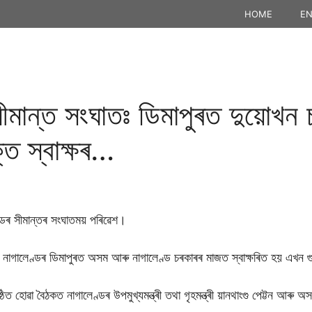
HOME
EN
ীমান্ত সংঘাতঃ ডিমাপুৰত দুয়োখন
্তি স্বাক্ষৰ…
্ডৰ সীমান্তৰ সংঘাতময় পৰিৱেশ।
াৰে নাগালেণ্ডৰ ডিমাপুৰত অসম আৰু নাগালেণ্ড চৰকাৰৰ মাজত স্বাক্ষৰিত হয় এখন গুৰুত
্ঠিত হোৱা বৈঠকত নাগালেণ্ডৰ উপমুখ্যমন্ত্ৰী তথা গৃহমন্ত্ৰী য়ানথাংগু পেট্টন আৰু 