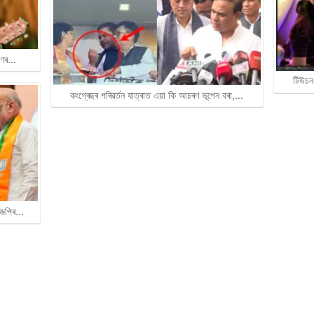
ৰাণৰ…
টিউচন
কংগ্ৰেছৰ পৰিৱৰ্তন যাত্ৰাত এয়া কি আচৰণ ভূপেন বৰা,…
বিজেপিৰ…