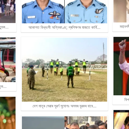
মহানগৰ
ত্যুক…
আকাশত বিধ্বংসী অগ্নিকাণ্ড; প্ৰশিক্ষণৰ মাজতে কাৰ্বি…
াতৃক…
বিপ
দেশ মাতৃৰ সেৱাৰ সুৱৰ্ণ সুযোগঃ অসমৰ যুৱকৰ বাবে…