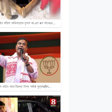
ীত মহিলা অভিযন্তাৰ নৃশংস কাণ্ড! বক্স পালেঙৰ…
দ বাঢ়িব পাৰে হিমন্ত বিশ্ব শৰ্মাৰ! মুখ্যমন্ত্ৰীৰ…