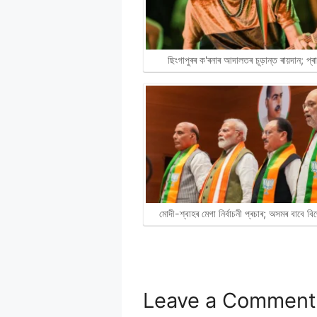
ছিংগাপুৰৰ ক'ৰনাৰ আদালতৰ চূড়ান্ত ৰায়দান; প্
মোদী-শ্বাহৰ মেগা নিৰ্বাচনী প্ৰচাৰ; অসমৰ বাবে 
Leave a Comment