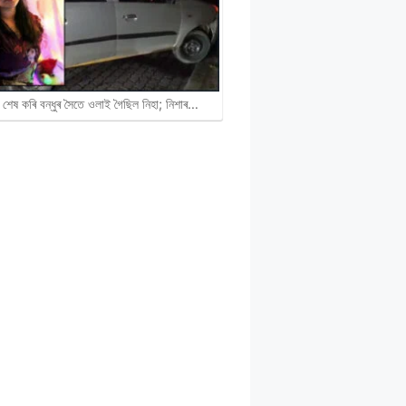
 শেষ কৰি বন্ধুৰ সৈতে ওলাই গৈছিল নিহা; নিশাৰ…