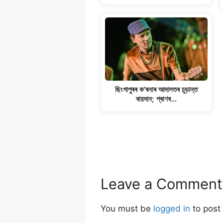
ছিংগাপুৰৰ ক'ৰনাৰ আদালতৰ চূড়ান্ত
ৰায়দান; প্ৰাণৰ…
Leave a Comment
You must be
logged in
to post