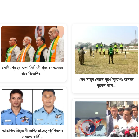
মোদী-শ্বাহৰ মেগা নিৰ্বাচনী প্ৰচাৰ; অসমৰ
বাবে বিজেপিৰ…
দেশ মাতৃৰ সেৱাৰ সুৱৰ্ণ সুযোগঃ অসমৰ
যুৱকৰ বাবে…
আকাশত বিধ্বংসী অগ্নিকাণ্ড; প্ৰশিক্ষণৰ
মাজতে কাৰ্বি…