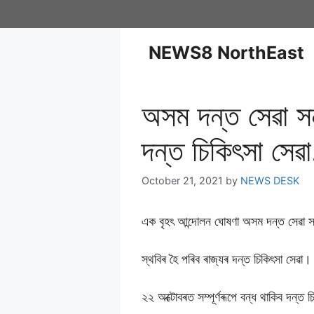
NEWS8 NorthEast
অসম দন্ত সেৱা সন
দন্ত চিকিৎসা সেৱ
October 21, 2021
by
NEWS DESK
এক বৃহৎ আন্দোলন ঘোষণা অসম দন্ত সেৱা 
স্থবিৰ হৈ পৰিব ৰাজ্যৰ দন্ত চিকিৎসা সেৱা।
২২ অক্টোবৰত সম্পূৰ্ণৰূপে বন্ধ থাকিব দন্