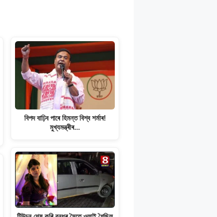
বিপদ বাঢ়িব পাৰে হিমন্ত বিশ্ব শৰ্মাৰ!
মুখ্যমন্ত্ৰীৰ…
টিউচন শেষ কৰি বন্ধুৰ সৈতে ওলাই গৈছিল