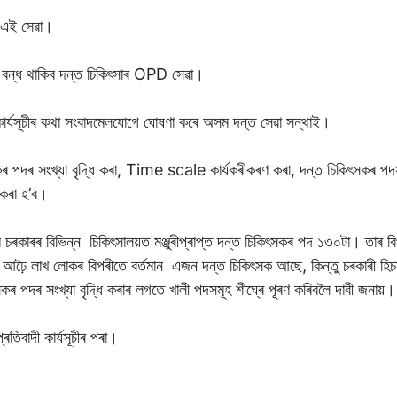
ব এই সেৱা।
পে বন্ধ থাকিব দন্ত চিকিৎসাৰ OPD সেৱা।
 কাৰ্যসূচীৰ কথা সংবাদমেলযোগে ঘোষণা কৰে অসম দন্ত সেৱা সন্থাই।
ৰ পদৰ সংখ্যা বৃদ্ধি কৰা, Time scale কাৰ্যকৰীকৰণ কৰা, দন্ত চিকিৎসকৰ পদসমূ
ণ কৰা হ’ব।
চৰকাৰৰ বিভিন্ন চিকিৎসালয়ত মঞ্জুৰীপ্ৰাপ্ত দন্ত চিকিৎসকৰ পদ ১৩০টা। তাৰ ব
ঢ়ৈ লাখ লোকৰ বিপৰীতে বৰ্তমান এজন দন্ত চিকিৎসক আছে, কিন্তু চৰকাৰী হিচ
কৰ পদৰ সংখ্যা বৃদ্ধি কৰাৰ লগতে খালী পদসমূহ শীঘ্ৰে পূৰণ কৰিবলৈ দাবী জনায়।
ৰতিবাদী কাৰ্যসূচীৰ পৰা।