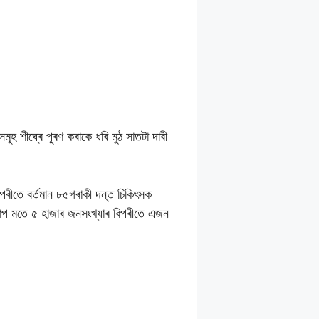
হ শীঘ্ৰে পূৰণ কৰাকে ধৰি মুঠ সাতটা দাবী
িপৰীতে বৰ্তমান ৮৫গৰাকী দন্ত চিকিৎসক
াপ মতে ৫ হাজাৰ জনসংখ্যাৰ বিপৰীতে এজন