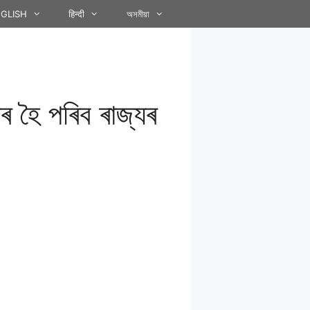
GLISH
हिन्दी
অসমীয়া
ৰ হৈ পৰিব ৰাজ্যৰ