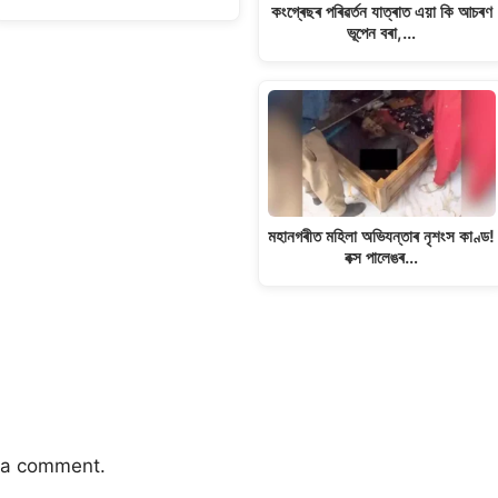
কংগ্ৰেছৰ পৰিৱৰ্তন যাত্ৰাত এয়া কি আচৰণ
ভূপেন বৰা,…
মহানগৰীত মহিলা অভিযন্তাৰ নৃশংস কাণ্ড!
বক্স পালেঙৰ…
 a comment.