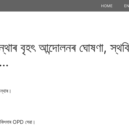
HOME
EN
্থাৰ বৃহৎ আন্দোলনৰ ঘোষণা, স্থবি
া…
সন্থাৰ।
ত চিকিৎসাৰ OPD সেৱা।